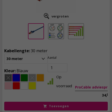
vergroten
Kabellengte:
30 meter
Aantal
30 meter
20,
95
incl. btw
Kleur:
Blauw
Op
voorraad
ProCable adviesprijs
99
34,
Toevoegen