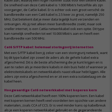
kabel aan, waarbij een hoger nummer staat voor een betere kabel.
De snelheid van deze Cat6 kabel is 1.000 Mbit/s hetzelfde als zijn
voorganger, de Cat5e kabel. Er is echter ook een groot verschil: de
bandbreedte van een Cat6 kabel is 2.5 keer zo groot, namelijk 250
MHz. Dat betekent dat je meer data tegelijk kunt verzenden en
ontvangen. Als jij niet alleen meer bandbreedte zoekt, maar ook
sneller internet, is een Cat6a netwerkkabel ook een optie. Dit type
kan namelijk snelheden tot wel 10.000 Mbit/s aan en heeft een
bandbreedte van 500 MHz.
Cat6 S/FTP kabel: helemaal storingsvrij internetten
Met een S/FTP kabel ben jij zeker van een storingsvrij netwerk, want
bij dit type kabel zijn zowel de aders als de gehele kabel extra
afgeschermd. Dit is de beste afscherming die je kunt krijgen en is
aan te raden als je meerdere kabels in één buis hebt of wanneer je
elektriciteitskabels en netwerkkabels naast elkaar hebt liggen. Alle
aders zijn extra afgeschermd en er zit een extra isolatielaag om de
kabel heen.
Hoogwaardige Cat6 netwerkkabel met koperen kern
Deze Cat6 netwerkkabel heeft een 100% koperen kern. Een kabel
met koperen kernen heeft veel voordelen ten opzichte van andere
materialen, zoals CCA of CCS. Er is veel minder kans op kabelbreuk
als je een koperen netwerkkabel gebruikt en de gegarandeerde