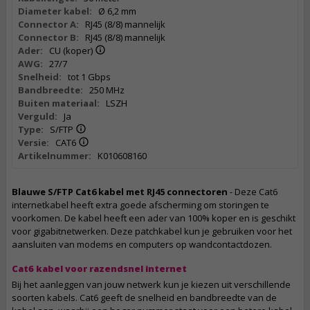
Diameter kabel:
Ø 6,2 mm
Connector A:
RJ45 (8/8) mannelijk
Connector B:
RJ45 (8/8) mannelijk
Ader:
CU (koper)
AWG:
27/7
Snelheid:
tot 1 Gbps
Bandbreedte:
250 MHz
Buiten materiaal:
LSZH
Verguld:
Ja
Type:
S/FTP
Versie:
CAT6
Artikelnummer:
K010608160
Blauwe S/FTP Cat6 kabel met RJ45 connectoren
- Deze Cat6
internetkabel heeft extra goede afscherming om storingen te
voorkomen. De kabel heeft een ader van 100% koper en is geschikt
voor gigabitnetwerken. Deze patchkabel kun je gebruiken voor het
aansluiten van modems en computers op wandcontactdozen.
Cat6 kabel voor razendsnel internet
Bij het aanleggen van jouw netwerk kun je kiezen uit verschillende
soorten kabels. Cat6 geeft de snelheid en bandbreedte van de