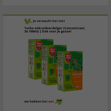
Je verwacht het niet
Turbo onkruidverdelger (Concentraat,
3x 100ml) | Ook voor je gazon!
43,
50
40,
89
we hebben het
wel