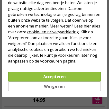
de website elke dag een beetje beter. We laten je
graag nuttige advertenties zien. Daarom
Anderen kochten ook...
gebruiken we technologie om je gedrag binnen en
buiten onze website te volgen. Dat doen we op
Netwerkkabel | Cat6 S/FTP | 50
meter (100% koper, LSZH, Blauw)
een anonieme manier. Meer weten? Lees hier alles
over onze
cookie- en privacyverklaring
. Klik op
'Accepteren' om akkoord te gaan. Kies je voor
33,95
weigeren? Dan plaatsen we alleen functionele en
analytische cookies en gebruiken we technieken
Netwerkkabel | Cat6 S/FTP | 30
die daarop lijken. Je kunt je voorkeuren later nog
meter (100% koper, LSZH, Rood)
aanpassen op de voorkeuren pagina.
20,95
Accepteren
Netwerkkabel | Cat6 S/FTP | 20
Weigeren
meter (100% koper, LSZH, Blauw)
14,95