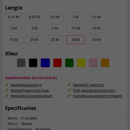
Lengte
0.15 M
0.25 M
0.5 M
1 M
1.5 M
2 M
3 M
5 M
7.5 M
10 M
15 M
20 M
25 M
30 M
50 M
Kleur
Aanbevolen accessoires
Netwerkadapters
Netwerk switches
Netwerkgereedschap
RJ45 wandcontactdozen
Netwerk koppelstukken
Kabelmanagement netwerk
Specificaties
Merk:
ProCable
Kleur:
Blauw
Kabellengte:
30 meter