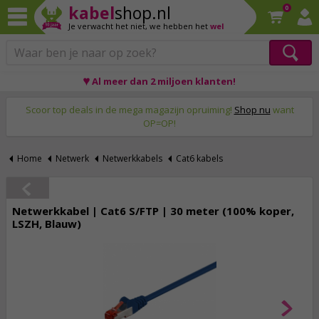
kabel
shop.nl
0
Je verwacht het niet,
we hebben het
wel
♥ Al meer dan 2 miljoen klanten!
Op werkdagen voor 23:59 uur besteld, morgen thuis!
Scoor top deals in de mega magazijn opruiming!
Shop nu
want
OP=OP!
Home
Netwerk
Netwerkkabels
Cat6 kabels
Netwerkkabel | Cat6 S/FTP | 30 meter (100% koper,
LSZH, Blauw)