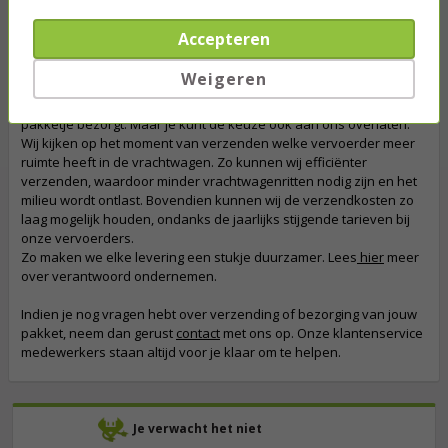
zuinigere voertuigen en betere bezorgkeuzes. Een goed
voorbeeld hiervan is
DHL GoGreen Plus Premium
. DHL vermindert de
Accepteren
CO₂-uitstoot van je zending door duurzamere brandstoffen te
gebruiken binnen het transportnetwerk.
Weigeren
Bij Kabelshop.nl kan je als klant zelf bepalen welke vervoerder je
pakketje bezorgt. Maar je kunt de keuze ook aan ons overlaten.
Wij kijken op het moment van verzenden welke vervoerder meer
ruimte heeft in de vrachtwagen. Zo kunnen wij efficiënter
verzenden, waardoor minder vrachtwagenritten nodig zijn en het
milieu wordt ontlast. Bovendien kunnen wij de verzendkosten zo
laag mogelijk houden, ondanks de jaarlijks stijgende tarieven bij
onze vervoerders.
Zo maken we elke levering een stukje duurzamer. Lees
hier
meer
over verantwoord ondernemen.
Indien je nog vragen hebt over verzending of bezorging van jouw
pakket, neem dan gerust
contact
met ons op. Onze klantenservice
medewerkers staan altijd voor je klaar om te helpen.
Je verwacht het niet