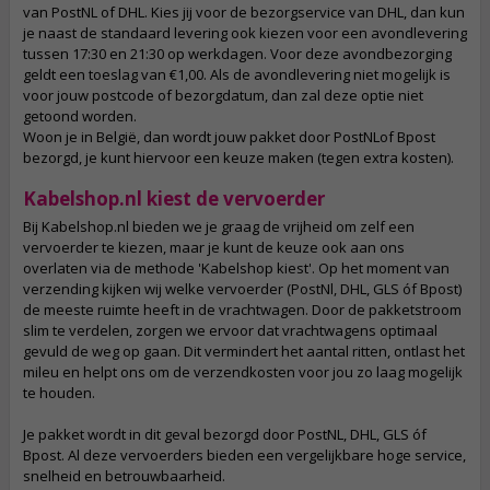
van PostNL of DHL. Kies jij voor de bezorgservice van DHL, dan kun
je naast de standaard levering ook kiezen voor een avondlevering
tussen 17:30 en 21:30 op werkdagen. Voor deze avondbezorging
geldt een toeslag van €1,00. Als de avondlevering niet mogelijk is
voor jouw postcode of bezorgdatum, dan zal deze optie niet
getoond worden.
Woon je in België, dan wordt jouw pakket door PostNLof Bpost
bezorgd, je kunt hiervoor een keuze maken (tegen extra kosten).
Kabelshop.nl kiest de vervoerder
Bij Kabelshop.nl bieden we je graag de vrijheid om zelf een
vervoerder te kiezen, maar je kunt de keuze ook aan ons
overlaten via de methode 'Kabelshop kiest'. Op het moment van
verzending kijken wij welke vervoerder (PostNl, DHL, GLS óf Bpost)
de meeste ruimte heeft in de vrachtwagen. Door de pakketstroom
slim te verdelen, zorgen we ervoor dat vrachtwagens optimaal
gevuld de weg op gaan. Dit vermindert het aantal ritten, ontlast het
mileu en helpt ons om de verzendkosten voor jou zo laag mogelijk
te houden.
Je pakket wordt in dit geval bezorgd door PostNL, DHL, GLS óf
Bpost. Al deze vervoerders bieden een vergelijkbare hoge service,
snelheid en betrouwbaarheid.