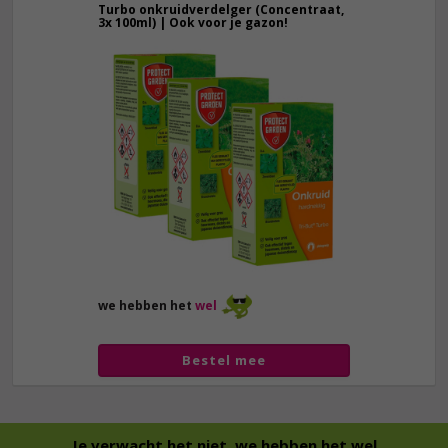
Turbo onkruidverdelger (Concentraat,
3x 100ml) | Ook voor je gazon!
43,
50
40,
89
we hebben het
wel
Bestel mee
Je verwacht het niet, we hebben het wel