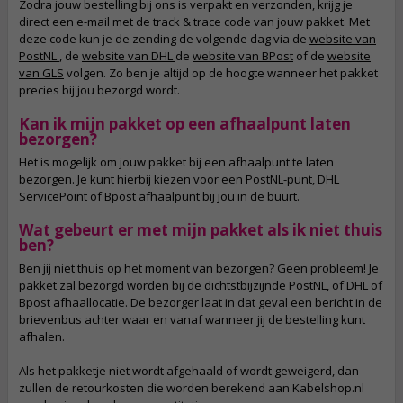
Zodra jouw bestelling bij ons is verpakt en verzonden, krijg je
direct een e-mail met de track & trace code van jouw pakket. Met
deze code kun je de zending de volgende dag via de
website van
PostNL
, de
website van DHL
de
website van BPost
of de
website
van GLS
volgen. Zo ben je altijd op de hoogte wanneer het pakket
precies bij jou bezorgd wordt.
Kan ik mijn pakket op een afhaalpunt laten
bezorgen?
Het is mogelijk om jouw pakket bij een afhaalpunt te laten
bezorgen. Je kunt hierbij kiezen voor een PostNL-punt, DHL
ServicePoint of Bpost afhaalpunt bij jou in de buurt.
Wat gebeurt er met mijn pakket als ik niet thuis
ben?
Ben jij niet thuis op het moment van bezorgen? Geen probleem! Je
pakket zal bezorgd worden bij de dichtstbijzijnde PostNL, of DHL of
Bpost afhaallocatie. De bezorger laat in dat geval een bericht in de
brievenbus achter waar en vanaf wanneer jij de bestelling kunt
afhalen.
Als het pakketje niet wordt afgehaald of wordt geweigerd, dan
zullen de retourkosten die worden berekend aan Kabelshop.nl