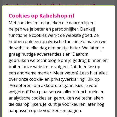
Kan ik mijn pakket afhalen op afspraak?
Het is op dit moment niet mogelijk om je pakket af te halen.
Cookies op Kabelshop.nl
Hoe werkt een palletlevering?
Met cookies en technieken die daarop lijken
helpen we je beter en persoonlijker. Dankzij
Een palletlevering wordt bij je thuis bezorgd, net als een standaard
pakket. Omdat het om een grote levering gaat, vragen we je ervoor
functionele cookies werkt de website goed. Ze
te zorgen dat iemand aanwezig is om de bestelling in ontvangst te
hebben ook een analytische functie. Zo maken we
nemen. Wil je het product retourneren? Dan gelden onze
de website elke dag een beetje beter. We laten je
gebruikelijke retourvoorwaarden: je hebt 30 dagen bedenktijd en
draagt zelf de kosten voor de retourzending van de pallet. Ook bij
graag nuttige advertenties zien. Daarom
vertraagde levering kun je gebruikmaken van je herroepingsrecht,
gebruiken we technologie om je gedrag binnen en
maar de retourkosten blijven voor eigen rekening.
buiten onze website te volgen. Dat doen we op
een anonieme manier. Meer weten? Lees hier alles
Indien je nog vragen hebt over verzending of bezorging van jouw
pakket, neem dan gerust
contact
met ons op. Onze klantenservice
over onze
cookie- en privacyverklaring
. Klik op
medewerkers staan altijd voor je klaar om te helpen.
'Accepteren' om akkoord te gaan. Kies je voor
weigeren? Dan plaatsen we alleen functionele en
Duurzaamheidsstrategie
analytische cookies en gebruiken we technieken
Bij Kabelshop.nl vinden we het belangrijk om slimme keuzes te
die daarop lijken. Je kunt je voorkeuren later nog
maken - niet alleen voor jou als klant, maar ook voor de wereld om
ons heen. Samen met onze vervoerders werken we aan
aanpassen op de voorkeuren pagina.
bezorging met een lagere CO2-uitstoot. Denk aan groenere routes,