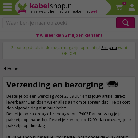
kabel
shop.nl
0
Je verwacht het niet,
we hebben het
wel
♥ Al meer dan 2 miljoen klanten!
Op werkdagen voor 23:59 uur besteld, morgen thuis!
Scoor top deals in de mega magazijn opruiming!
Shop nu
want
OP=OP!
Home
Verzending en bezorging
Bestel je op een werkdag voor 23:59 uur en is jouw artikel direct
leverbaar? Dan doen wij er alles aan om te zorgen dat jij je pakket
de volgende dag al in huis hebt!
Bestel je op zaterdag of zondag voor 17:00? Dan ontvang je je
pakketje op maandag. Bestel je zondag na 17:00, dan ontvang je je
pakketje op dinsdag.
Bij Kabelshop.nl betaal je voor bestellingen onder de €50,- vanuit