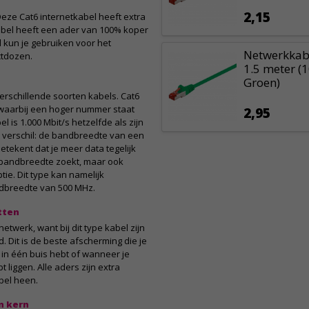
2,15
Deze Cat6 internetkabel heeft extra
bel heeft een ader van 100% koper
 kun je gebruiken voor het
Netwerkkabe
tdozen.
1.5 meter (
Groen)
verschillende soorten kabels. Cat6
 waarbij een hoger nummer staat
2,95
 is 1.000 Mbit/s hetzelfde als zijn
t verschil: de bandbreedte van een
betekent dat je meer data tegelijk
r bandbreedte zoekt, maar ook
tie. Dit type kan namelijk
ndbreedte van 500 MHz.
tten
etwerk, want bij dit type kabel zijn
 Dit is de beste afscherming die je
 in één buis hebt of wanneer je
 liggen. Alle aders zijn extra
bel heen.
n kern