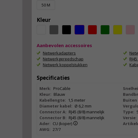
50 M
Kleur
Aanbevolen accessoires
Netwerkadapters
Netw
Netwerkgereedschap
RJ4
Netwerk koppelstukken
Kab
Specificaties
Merk:
ProCable
Snelhei
Kleur:
Blauw
Bandbr
Kabellengte:
1,5 meter
Buiten 
Diameter kabel:
Ø 6,2 mm
Vergul
Connector A:
RJ45 (8/8) mannelijk
Type:
Connector B:
RJ45 (8/8) mannelijk
Versie:
Ader:
CU (koper)
Artike
AWG:
27/7