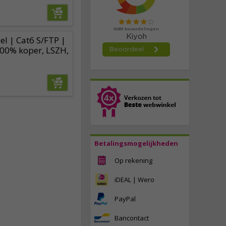
l | Cat6 S/FTP |
100% koper, LSZH,
Betalingsmogelijkheden
Op rekening
iDEAL | Wero
PayPal
Bancontact