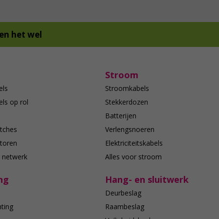
en het wel
Stroom
els
Stroomkabels
ls op rol
Stekkerdozen
Batterijen
tches
Verlengsnoeren
toren
Elektriciteitskabels
e netwerk
Alles voor stroom
ng
Hang- en sluitwerk
Deurbeslag
hting
Raambeslag