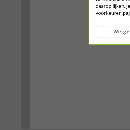
daarop lijken. 
voorkeuren pag
Weige