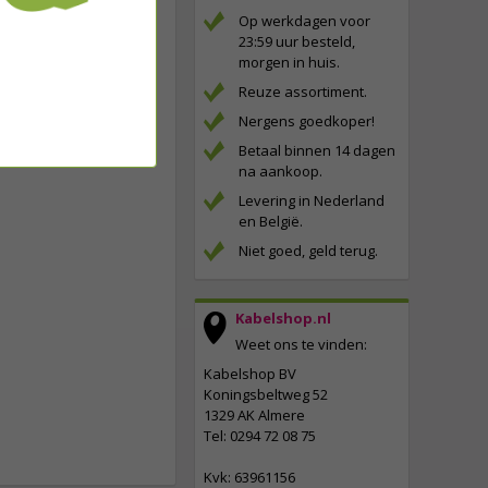
Op werkdagen voor
23:59 uur besteld,
morgen in huis.
Reuze assortiment.
Nergens goedkoper!
Betaal binnen 14 dagen
na aankoop.
Levering in Nederland
en België.
Niet goed, geld terug.
Kabelshop.nl
Weet ons te vinden:
Kabelshop BV
Koningsbeltweg 52
1329 AK Almere
Tel: 0294 72 08 75
Kvk: 63961156