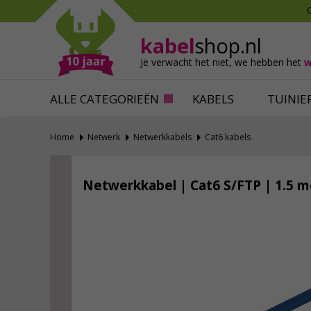
Mollen verjagen
Verfbenodigdhede
Slakken bestrijden
Behangbenodigdh
kabel
shop.nl
Katten verjagen
Ventilatie
Je verwacht het niet,
we hebben het
w
Alles tegen ongedierte
Alles voor je klus
ALLE CATEGORIEËN
KABELS
TUINIE
Home
Netwerk
Netwerkkabels
Cat6 kabels
Netwerkkabel | Cat6 S/FTP | 1.5 m