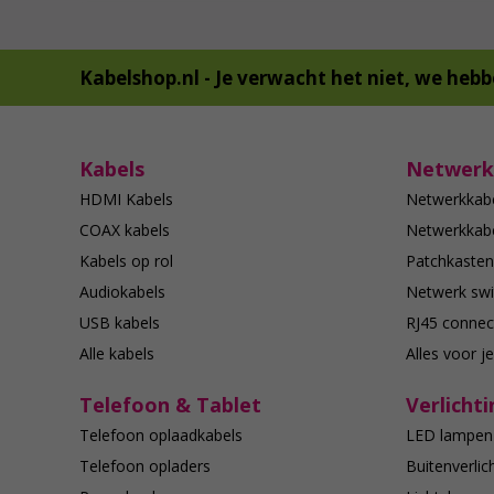
Kabelshop.nl -
Je verwacht het niet, we hebb
Kabels
Netwerk
HDMI Kabels
Netwerkkab
COAX kabels
Netwerkkabe
Kabels op rol
Patchkasten
Audiokabels
Netwerk swi
USB kabels
RJ45 connec
Alle kabels
Alles voor j
Telefoon & Tablet
Verlichti
Telefoon oplaadkabels
LED lampen
Telefoon opladers
Buitenverlic