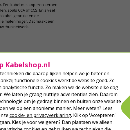
n. Een kabel met koperen kernen
en, zoals CCA of CCS. Er is veel
kkabel gebruikt en de
ele malen hoger. Dat maakt een
uw thuisnetwerk.
p Kabelshop.nl
technieken die daarop lijken helpen we je beter en
Dankzij functionele cookies werkt de website goed. Ze
analytische functie. Zo maken we de website elke dag
r. We laten je graag nuttige advertenties zien. Daarom
echnologie om je gedrag binnen en buiten onze website
 doen we op een anonieme manier. Meer weten? Lees
 onze
cookie- en privacyverklaring
. Klik op 'Accepteren'
aan. Kies je voor weigeren? Dan plaatsen we alleen
analytische cookies en gebruiken we technieken die