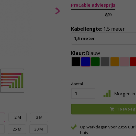
ProCable adviesprijs
99
8,
Kabellengte:
1,5 meter
1,5 meter
Kleur:
Blauw
Aantal
Morgen in 
Toevoeg
M
2 M
3 M
Op werkdagen voor 23:59 uur 
25 M
30 M
huis