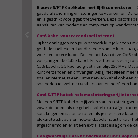
Blauwe S/FTP Cat6 kabel met RJ45 connectoren
- 
goede afscherming om storingen te voorkomen. De ka
en is geschikt voor gigabitnetwerken. Deze patchkabel
aansluiten van modems en computers op wandcontac
Cat6 kabel voor razendsnel internet
Bij het aanleggen van jouw netwerk kun je kiezen uit 
geeft de snelheid en bandbreedte van de kabel aan,
voor een betere kabel. De snelheid van deze Cat6 kabel
voorganger, de Cat5e kabel. Er is echter ook een groo
Cat6 kabel is 2.5 keer zo groot, namelijk 250 MHz. Dat 
kunt verzenden en ontvangen. Als jij niet alleen mee
sneller internet, is een Cat6a netwerkkabel ook een op
snelheden tot wel 10.000 Mbit/s aan en heeft een ba
Cat6 S/FTP kabel: helemaal storingsvrij interne
Met een S/FTP kabel ben jij zeker van een storingsvrij n
zowel de aders als de gehele kabel extra afgeschermd.
kunt krijgen en is aan te raden als je meerdere kabels
elektriciteitskabels en netwerkkabels naast elkaar hebt
afgeschermd en er zit een extra isolatielaag om de ka
Hoogwaardige Cat6 netwerkkabel met kopere