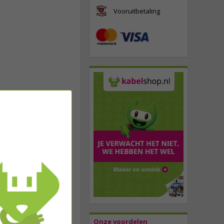
Vooruitbetaling
Onze voordelen