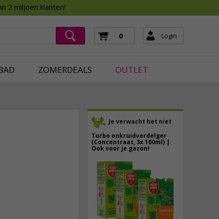
Assortimentsboek 2026
n 2 miljoen klanten!
ging
mera's
Login
0
ging
BAD
ZOMERDEALS
OUTLET
Je verwacht het niet
Turbo onkruidverdelger
(Concentraat, 3x 100ml) |
Ook voor je gazon!
43,
50
2,
95
40,
89
incl. btw