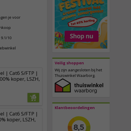
ngen je voor
ankoop
9.1/10
webwinkel
Veilig shoppen
Wij zijn aangesloten bij het
l | Cat6 S/FTP |
Thuiswinkel Waarborg.
100% koper, LSZH,
Klantbeoordelingen
l | Cat6 S/FTP |
0% koper, LSZH,