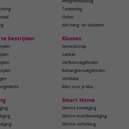
n
Veiligheidsbeslag
chting
Tuinbeslag
riaal
Sloten
ing
Alle hang- en sluitwerk
te bestrijden
Klussen
rijden
Gereedschap
ijden
Sanitair
ijden
Verfbenodigdheden
rijden
Behangbenodigdheden
agen
Ventilatie
ongedierte
Alles voor je klus
ing
Smart Home
ging
Slimme beveiliging
liging
Slimme brandbeveiliging
liging
Slimme verlichting