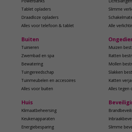
Powerbanks
Lichtslange
Tablet opladers
Slimme verli
Draadloze opladers
Schakelmate
Alles voor telefoon & tablet
Alle verlicht
Buiten
Ongedier
Tuinieren
Muizen best
Zwembad en spa
Ratten bestr
Bewatering
Mollen bestr
Tuingereedschap
Slakken best
Tuinmeubelen en accesoires
Katten verj
Alles voor buiten
Alles tegen 
Huis
Beveilig
Klimaatbeheersing
Brandbeveili
Keukenapparaten
Inbraakbevei
Energiebesparing
Slimme bevei