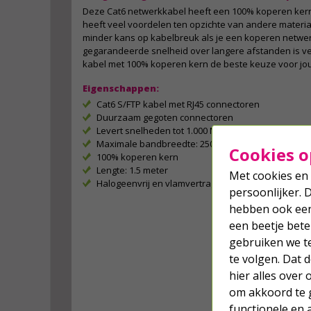
Deze Cat6 netwerkkabel heeft een 100% koperen ker
heeft veel voordelen ten opzichte van andere material
minder kans op kabelbreuk als je een koperen netwer
gegarandeerde snelheid over langere afstanden is v
kabel met 100% koperen kern de beste keuze voor jo
Eigenschappen:
Cat6 S/FTP kabel met RJ45 connectoren
Duurzaam gegoten connectoren
Levert snelheden tot 1.000 Mbps
Maximale bandbreedte: 250 MHz
Cookies o
100% koperen kern
Lengte: 1.5 meter
Met cookies en 
Halogeenvrij en vlamvertragend (LSZH)
persoonlijker. 
hebben ook een 
een beetje bete
gebruiken we t
te volgen. Dat
hier alles over
om akkoord te g
functionele en 