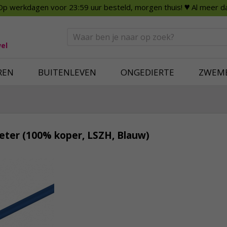
Op werkdagen voor 23:59 uur besteld, morgen thuis!
♥ Al meer da
n
Smart Home
Slimme beveili
eden
Huishouden
Beveiligingsca
Deurbellen
Dummy beveili
el
Alles voor in huis
Alle beveiliging
REN
BUITENLEVEN
ONGEDIERTE
ZWEM
eter (100% koper, LSZH, Blauw)