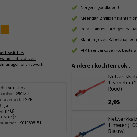
Nergens goedkoper!
Meer dan 2 miljoen klanten gi
Betaal binnen 14 dagen na a
Klanten geven Kabelshop een 
Al 4 keer verkozen tot beste 
erk switches
5 wandcontactdozen
elmanagement netwerk
Anderen kochten ook...
Netwerkkabe
1.5 meter (
d:
tot 1 Gbps
Rood)
eedte:
250 MHz
materiaal:
LSZH
2,95
d:
Ja
S/FTP
CAT6
Netwerkkabe
lnummer:
K010608151
1 meter (10
Blauw)