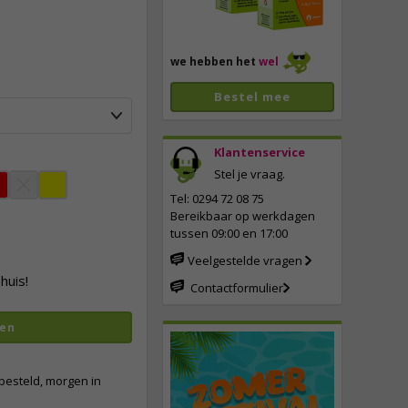
we hebben het
wel
Bestel mee
Klantenservice
Stel je vraag.
vergroten
Tel: 0294 72 08 75
Bereikbaar op werkdagen
tussen 09:00 en 17:00
Veelgestelde vragen
huis!
Contactformulier
en
besteld, morgen in