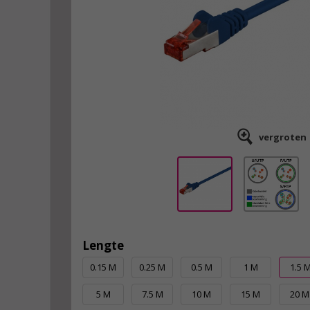
vergroten
Lengte
0.15 M
0.25 M
0.5 M
1 M
1.5 
5 M
7.5 M
10 M
15 M
20 M