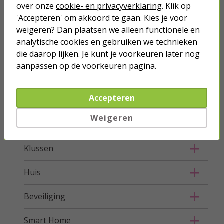
Stroom
over onze
cookie- en privacyverklaring
. Klik op
'Accepteren' om akkoord te gaan. Kies je voor
Telefoon & Tablet
weigeren? Dan plaatsen we alleen functionele en
analytische cookies en gebruiken we technieken
Verlichting
die daarop lijken. Je kunt je voorkeuren later nog
aanpassen op de voorkeuren pagina.
Hang- en sluitwerk
Accepteren
Buiten
Weigeren
Ongedierte bestrijden
Klussen
Huis
Beveiliging
Smart Home