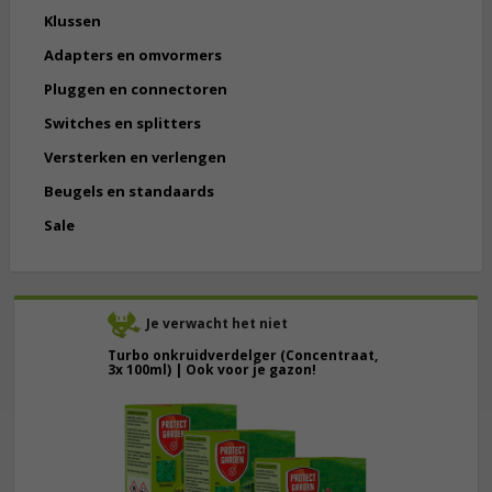
Klussen
Adapters en omvormers
Pluggen en connectoren
Switches en splitters
Versterken en verlengen
Beugels en standaards
Sale
Je verwacht het niet
Turbo onkruidverdelger (Concentraat,
3x 100ml) | Ook voor je gazon!
43,
50
40,
89