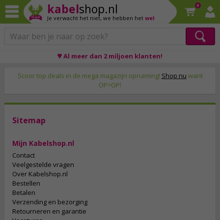
kabel
shop.nl
0
Je verwacht het niet,
we hebben het
wel
♥ Al meer dan 2 miljoen klanten!
Op werkdagen voor 23:59 uur besteld, morgen thuis!
Scoor top deals in de mega magazijn opruiming!
Shop nu
want
OP=OP!
Sitemap
Mijn Kabelshop.nl
Contact
Veelgestelde vragen
Over Kabelshop.nl
Bestellen
Betalen
Verzending en bezorging
Retourneren en garantie