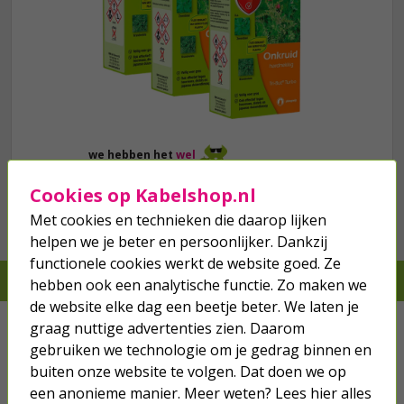
we hebben het
wel
Cookies op Kabelshop.nl
Bestel mee
Met cookies en technieken die daarop lijken
helpen we je beter en persoonlijker. Dankzij
functionele cookies werkt de website goed. Ze
Je verwacht het niet, we hebben het wel
hebben ook een analytische functie. Zo maken we
de website elke dag een beetje beter. We laten je
Kabels
graag nuttige advertenties zien. Daarom
gebruiken we technologie om je gedrag binnen en
Netwerk
buiten onze website te volgen. Dat doen we op
een anonieme manier. Meer weten? Lees hier alles