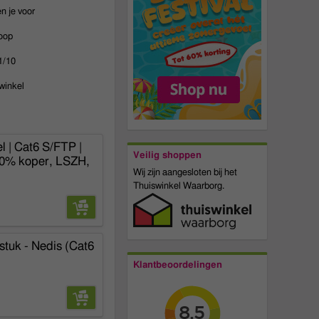
n je voor
oop
1/10
winkel
 | Cat6 S/FTP |
Veilig shoppen
00% koper, LSZH,
Wij zijn aangesloten bij het
Thuiswinkel Waarborg.
tuk - Nedis (Cat6
Klantbeoordelingen