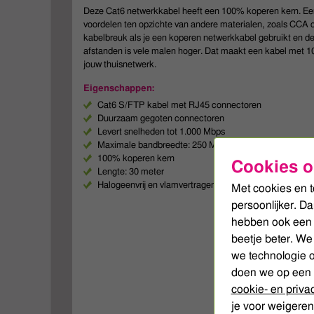
Deze Cat6 netwerkkabel heeft een 100% koperen kern. Een
voordelen ten opzichte van andere materialen, zoals CCA o
kabelbreuk als je een koperen netwerkkabel gebruikt en d
afstanden is vele malen hoger. Dat maakt een kabel met 
jouw thuisnetwerk.
Eigenschappen:
Cat6 S/FTP kabel met RJ45 connectoren
Duurzaam gegoten connectoren
Levert snelheden tot 1.000 Mbps
Maximale bandbreedte: 250 MHz
100% koperen kern
Cookies o
Lengte: 30 meter
Halogeenvrij en vlamvertragend (LSZH)
Met cookies en t
persoonlijker. D
hebben ook een 
beetje beter. We
we technologie o
doen we op een 
cookie- en priva
je voor weigeren