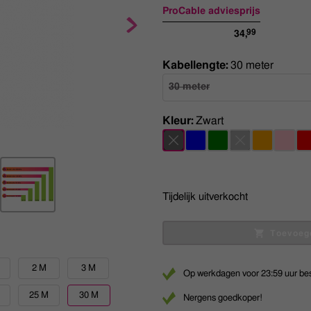
ProCable adviesprijs
99
34,
Kabellengte:
30 meter
30 meter
Kleur:
Zwart
Tijdelijk uitverkocht
Toevoeg
M
2 M
3 M
Op werkdagen voor 23:59 uur bes
25 M
30 M
Nergens goedkoper!