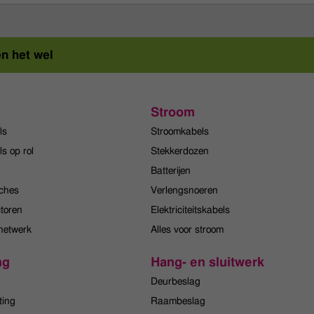
en het wel
Stroom
ls
Stroomkabels
s op rol
Stekkerdozen
Batterijen
ches
Verlengsnoeren
toren
Elektriciteitskabels
 netwerk
Alles voor stroom
ng
Hang- en sluitwerk
Deurbeslag
ting
Raambeslag