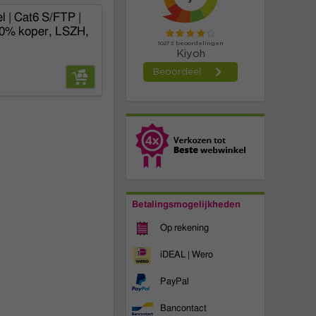
 | Cat6 S/FTP |
00% koper, LSZH,
Betalingsmogelijkheden
Op rekening
iDEAL | Wero
PayPal
Bancontact