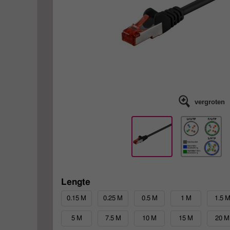
vergroten
Lengte
0.15 M
0.25 M
0.5 M
1 M
1.5 
5 M
7.5 M
10 M
15 M
20 M