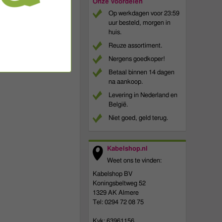
Onze voordelen
Op werkdagen voor 23:59
uur besteld, morgen in
huis.
Reuze assortiment.
Nergens goedkoper!
Betaal binnen 14 dagen
na aankoop.
Levering in Nederland en
België.
Niet goed, geld terug.
Kabelshop.nl
Weet ons te vinden:
Kabelshop BV
Koningsbeltweg 52
1329 AK Almere
Tel: 0294 72 08 75
Kvk: 63961156