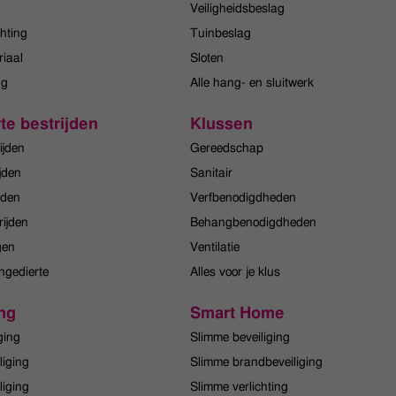
Veiligheidsbeslag
hting
Tuinbeslag
iaal
Sloten
ng
Alle hang- en sluitwerk
te bestrijden
Klussen
ijden
Gereedschap
jden
Sanitair
jden
Verfbenodigdheden
rijden
Behangbenodigdheden
gen
Ventilatie
ngedierte
Alles voor je klus
ng
Smart Home
ging
Slimme beveiliging
liging
Slimme brandbeveiliging
liging
Slimme verlichting