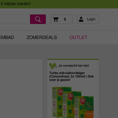
Assortimentsboek 2026
2 miljoen klanten!
ing
mera's
Login
0
ging
EMBAD
ZOMERDEALS
OUTLET
Je verwacht het niet
Turbo onkruidverdelger
(Concentraat, 3x 100ml) | Ook
voor je gazon!
43,
50
20,
95
40,
89
incl. btw