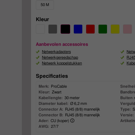
50 M
Kleur
Aanbevolen accessoires
Netwerkadapters
Netw
Netwerkgereedschap
RJ45
Netwerk koppelstukken
Kabe
Specificaties
Merk:
ProCable
Snelhei
Kleur:
Zwart
Bandbre
Kabellengte:
30 meter
Buiten 
Diameter kabel:
Ø 6,2 mm
Verguld
Connector A:
RJ45 (8/8) mannelijk
Type:
S
Connector B:
RJ45 (8/8) mannelijk
Versie:
Ader:
CU (koper)
Artikel
AWG:
27/7