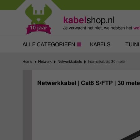
Mollen verjagen
Verfbenodigdheden
Slakken bestrijden
Behangbenodigdhe
kabel
shop.nl
Katten verjagen
Ventilatie
Je verwacht het niet,
we hebben het
we
Alles tegen ongedierte
Alles voor je klus
ALLE CATEGORIEËN
KABELS
TUIN
Home
Netwerk
Netwerkkabels
Internetkabels 30 meter
Netwerkkabel | Cat6 S/FTP | 30 met