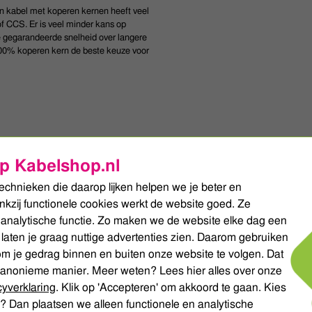
 kabel met koperen kernen heeft veel
f CCS. Er is veel minder kans op
e gegarandeerde snelheid over langere
100% koperen kern de beste keuze voor
p Kabelshop.nl
echnieken die daarop lijken helpen we je beter en
ankzij functionele cookies werkt de website goed. Ze
analytische functie. Zo maken we de website elke dag een
 laten je graag nuttige advertenties zien. Daarom gebruiken
m je gedrag binnen en buiten onze website te volgen. Dat
anonieme manier. Meer weten? Lees hier alles over onze
cyverklaring
. Klik op 'Accepteren' om akkoord te gaan. Kies
? Dan plaatsen we alleen functionele en analytische