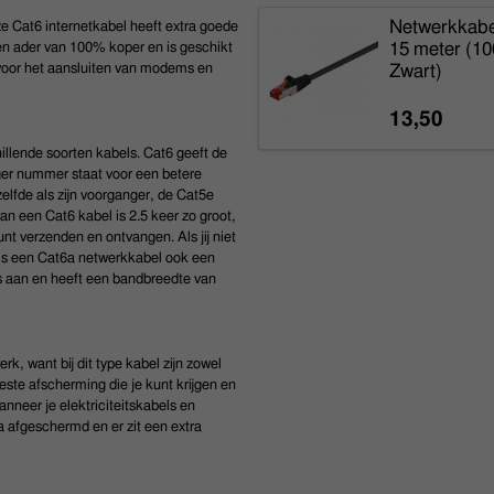
Netwerkkabel
e Cat6 internetkabel heeft extra goede
15 meter (1
n ader van 100% koper en is geschikt
voor het aansluiten van modems en
Zwart)
13,50
illende soorten kabels. Cat6 geeft de
ger nummer staat voor een betere
elfde als zijn voorganger, de Cat5e
van een Cat6 kabel is 2.5 keer zo groot,
nt verzenden en ontvangen. Als jij niet
 is een Cat6a netwerkkabel ook een
/s aan en heeft een bandbreedte van
rk, want bij dit type kabel zijn zowel
este afscherming die je kunt krijgen en
anneer je elektriciteitskabels en
ra afgeschermd en er zit een extra