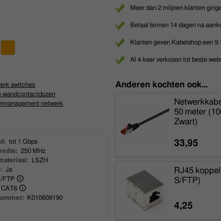
Meer dan 2 miljoen klanten ginge
Betaal binnen 14 dagen na aank
Klanten geven Kabelshop een 9.
Al 4 keer verkozen tot beste web
Anderen kochten ook...
erk switches
 wandcontactdozen
Netwerkkabel
lmanagement netwerk
50 meter (1
Zwart)
d:
tot 1 Gbps
33,95
edte:
250 MHz
materiaal:
LSZH
RJ45 koppels
:
Ja
/FTP
S/FTP)
CAT6
nummer:
K010608190
4,25