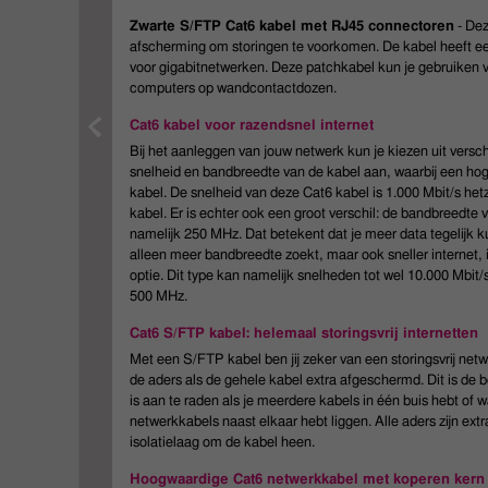
Zwarte S/FTP Cat6 kabel met RJ45 connectoren
- Dez
afscherming om storingen te voorkomen. De kabel heeft ee
voor gigabitnetwerken. Deze patchkabel kun je gebruiken 
computers op wandcontactdozen.
Cat6 kabel voor razendsnel internet
Bij het aanleggen van jouw netwerk kun je kiezen uit versch
snelheid en bandbreedte van de kabel aan, waarbij een ho
kabel. De snelheid van deze Cat6 kabel is 1.000 Mbit/s hetz
kabel. Er is echter ook een groot verschil: de bandbreedte 
namelijk 250 MHz. Dat betekent dat je meer data tegelijk ku
alleen meer bandbreedte zoekt, maar ook sneller internet,
optie. Dit type kan namelijk snelheden tot wel 10.000 Mbit
500 MHz.
Cat6 S/FTP kabel: helemaal storingsvrij internetten
Met een S/FTP kabel ben jij zeker van een storingsvrij netwe
de aders als de gehele kabel extra afgeschermd. Dit is de b
is aan te raden als je meerdere kabels in één buis hebt of w
netwerkkabels naast elkaar hebt liggen. Alle aders zijn ext
isolatielaag om de kabel heen.
Hoogwaardige Cat6 netwerkkabel met koperen kern