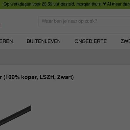
Op werkdagen voor 23:59 uur besteld, morgen thuis!
♥ Al meer dan 
Smart Home
Slimme beveilig
den
Huishouden
Beveiligingsca
Deurbellen
Dummy beveili
l
Alles voor in huis
Alle beveiliging
IEREN
BUITENLEVEN
ONGEDIERTE
ZW
er (100% koper, LSZH, Zwart)