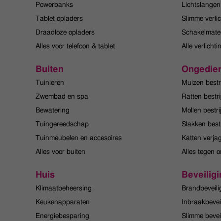
Powerbanks
Lichtslangen
Tablet opladers
Slimme verlic
Draadloze opladers
Schakelmater
Alles voor telefoon & tablet
Alle verlichti
Buiten
Ongedier
Tuinieren
Muizen bestr
Zwembad en spa
Ratten bestri
Bewatering
Mollen bestri
Tuingereedschap
Slakken best
Tuinmeubelen en accesoires
Katten verja
Alles voor buiten
Alles tegen o
Huis
Beveiligi
Klimaatbeheersing
Brandbeveili
Keukenapparaten
Inbraakbevei
Energiebesparing
Slimme bevei