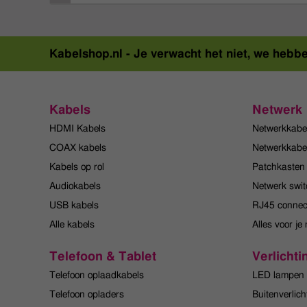
Kabelshop.nl -
Je verwacht het niet, we hebb
Kabels
Netwerk
HDMI Kabels
Netwerkkabe
COAX kabels
Netwerkkabel
Kabels op rol
Patchkasten
Audiokabels
Netwerk swit
USB kabels
RJ45 connec
Alle kabels
Alles voor je
Telefoon & Tablet
Verlichti
Telefoon oplaadkabels
LED lampen
Telefoon opladers
Buitenverlich