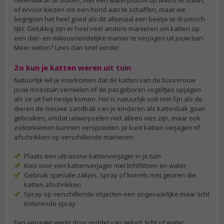
of ervoor kiezen om een hond aan te schaffen, maar we
begrijpen het heel goed als dit allemaal een beetje te drastisch
lijkt. Gelukkig zijn er heel veel andere manieren om katten op
een dier- en milieuvriendelijke manier te verjagen uit jouw tuin.
Meer weten? Lees dan snel verder.
Zo kun je katten weren uit tuin
Natuurlijk wil je voorkomen dat de katten van de buurvrouw
jouw moestuin vernielen of de pasgeboren vogeltjes opjagen
als ze uit het nestje komen. Het is natuurlijk ook niet fijn als de
dieren de nieuwe zandbak van je kinderen als kattenbak gaan
gebruiken, omdat uitwerpselen niet alleen vies zijn, maar ook
ziektekiemen kunnen verspreiden. Je kunt katten verjagen of
afschrikken op verschillende manieren:
Plaats een ultrasone kattenverjager in je tuin
Kies voor een kattenverjager met lichtflitsen en water
Gebruik speciale zakjes, spray of korrels met geuren die
katten afschrikken
Spray op verschillende objecten een ongevaarlijke maar licht
irriterende spray
Een verjager werkt door middel van geluid, licht of water.