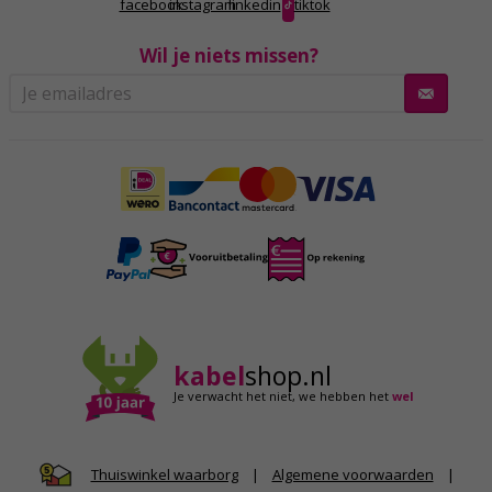
facebook
instagram
linkedin
tiktok
Wil je niets missen?
kabel
shop.nl
Je verwacht het niet,
we hebben het
wel
|
Algemene voorwaarden
|
Thuiswinkel waarborg