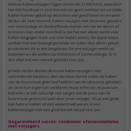
meeste kattenverjagers liggen boven de 21.000 hertz, waardoor
het niet hoorbaar is voor mensen en geen overlast veroorzaakt.
Katten kunnen geluid op deze toon wel goed horen en ervaren
dit dus als zeer storend. Katten verjagen met ultrasoon geluid is
een eenvoudige en doeltreffende manier om van de dieren af
te komen. Een ander voordeel is dat het niet alleen werkt voor
katten wegjagen maar ook voor katten weren. De apparaatjes
werken met een bewegingsmelder en zullen dus alleen geluid
produceren als er iets langsloopt. De ene verjager werkt op
batterijen en de andere op netstroom of zonne-energie. Er is
dus altijd wel een variant geschikt voor jou.
Je hebt verder allerlei ultrasone kattenverjagers met
verschillende bereiken. Met een klein bereik zullen de katten
van de buurvrouw geen last hebben van de ultrasone geluiden
als ze in hun eigen tuin verblijven, maar enkel als ze jouw tuin
betreden. Je wilt natuurlijk niet zorgen dat de poes van de
buurvrouw gestresst raakt door jouw verjager. Als je een grote
tuin hebt of katten uit een weiland wilt weren, is een
kattenverjager met een groot bereik ideaal voor jou.
Gegarandeerd succes: combineer afweermiddelen
met verjagers