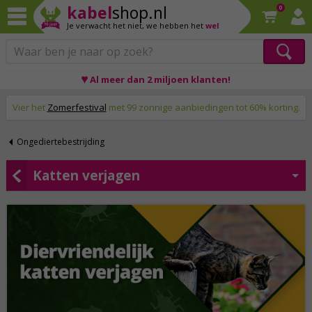
kabel
shop.nl
0
Je verwacht het niet,
we hebben het
wel
♥ Al meer dan 2 miljoen klanten!
Op werkdagen voor 23:59 uur besteld, morgen thuis!
Vier het
Zomerfestival
met 99 zonnige aanbiedingen tot 60% korting.
Ongediertebestrijding
Katten verjagen