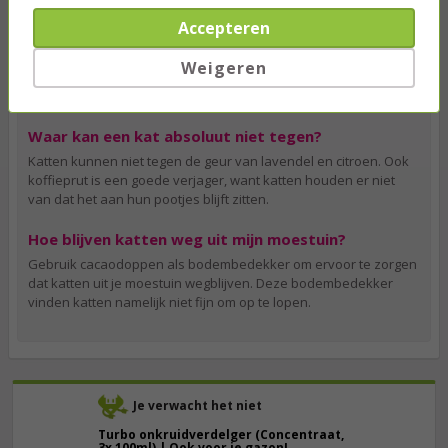
Wat is de beste manier om katten te verjagen?
Accepteren
Een ultrasone kattenverjager is de beste manier om katten te
verjagen. Deze kastjes geven een toon af die mensen niet tot
Weigeren
nauwelijks horen, maar katten vinden het een heel vervelend
geluid.
Waar kan een kat absoluut niet tegen?
Katten kunnen niet tegen de geur van lavendel en citroen. Ook
koffieprut is een goede verjager, want katten houden er niet
van dat het aan hun pootjes blijft zitten.
Hoe blijven katten weg uit mijn moestuin?
Gebruik cacaodoppen als bodembedekker om ervoor te zorgen
dat katten uit je moestuin wegblijven. Deze bodembedekker
vinden katten namelijk niet fijn om op te lopen.
Je verwacht het niet
Turbo onkruidverdelger (Concentraat,
3x 100ml) | Ook voor je gazon!