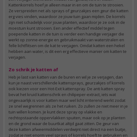
Kattenkorrels hoef je alleen maar in en om de tuin te strooien.
Ze verspreiden net als sprays of geurzakjes een geur die katten
erg vies vinden, waardoor ze jouw tuin gaan mijden. De korrels
zijn niet schadelijk voor jouw planten, waardoor je ze ook in de
moestuin kunt strooien. Een ander effectief middel tegen
poepende katten in de tuin is verder een handige verjager die
werkt op zonne-energie en gebruikmaakt van waterstralen en
felle lichtflitsen om de kat te verjagen. Omdat katten een hekel
hebben aan water, is dit een erg effectieve manier om katten te
verjagen.
Zo schrik je katten af
Heb je last van katten van de buren en wil je ze verjagen, dan
kun je naast verschillende kattensprays, geurzakjes of korrels
ook kiezen voor een Hot-Exit kattenspray. De anti katten spray
bevat het kruid kattenschrik en chilipeper-extract, iets wat
ongevaarlijk is voor katten maar wel licht irriterend werkt zodat
ze snel wegrennen als ze het ruiken. Zo zullen ze niet meer in je
tuin willen komen. Je kunt deze spray op vlakke en
rechtopstaande oppervlakken spuiten, maar ook op je planten
en de grond waar de buurtkat altijd gaat zitten. De geur van
deze katten afweermiddelen verdwijnt niet direct na een buitje,
zodat je niet enorm veel sprays of korrels hoeft te gebruiken en