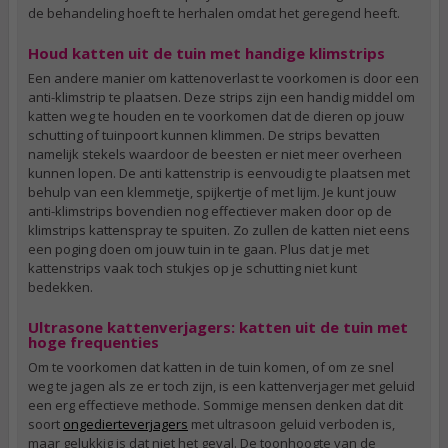
de behandeling hoeft te herhalen omdat het geregend heeft.
Houd katten uit de tuin met handige klimstrips
Een andere manier om kattenoverlast te voorkomen is door een
anti-klimstrip te plaatsen. Deze strips zijn een handig middel om
katten weg te houden en te voorkomen dat de dieren op jouw
schutting of tuinpoort kunnen klimmen. De strips bevatten
namelijk stekels waardoor de beesten er niet meer overheen
kunnen lopen. De anti kattenstrip is eenvoudig te plaatsen met
behulp van een klemmetje, spijkertje of met lijm. Je kunt jouw
anti-klimstrips bovendien nog effectiever maken door op de
klimstrips kattenspray te spuiten. Zo zullen de katten niet eens
een poging doen om jouw tuin in te gaan. Plus dat je met
kattenstrips vaak toch stukjes op je schutting niet kunt
bedekken.
Ultrasone kattenverjagers: katten uit de tuin met
hoge frequenties
Om te voorkomen dat katten in de tuin komen, of om ze snel
weg te jagen als ze er toch zijn, is een kattenverjager met geluid
een erg effectieve methode. Sommige mensen denken dat dit
soort
ongedierteverjagers
met ultrasoon geluid verboden is,
maar gelukkig is dat niet het geval. De toonhoogte van de