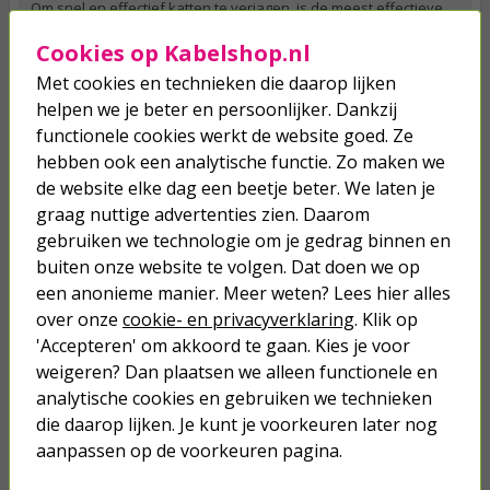
Om snel en effectief katten te verjagen, is de meest effectieve
methode een combinatie van afweerproducten en verjagers.
Cookies op Kabelshop.nl
Door een anti klimstrip te plaatsen, kattenkorrels te strooien én
een ultrasone verjager te gebruiken, weet jij 100% zeker dat
Met cookies en technieken die daarop lijken
katten het niet meer leuk vinden om in jouw tuin hun behoefte
helpen we je beter en persoonlijker. Dankzij
te doen. Katten weren uit de tuin wordt zo een fluitje van een
cent. Dankzij de combinatie van verschillende producten weet je
functionele cookies werkt de website goed. Ze
zeker dat ten minste één van de middeltjes zal werken om jouw
hebben ook een analytische functie. Zo maken we
tuin eenvoudig weer helemaal katvrij te maken.
de website elke dag een beetje beter. We laten je
graag nuttige advertenties zien. Daarom
Katten in tuin verjagen doe je dankzij Kabelshop.nl
gebruiken we technologie om je gedrag binnen en
Of je nu last van katten van de buren hebt of gewoon
buiten onze website te volgen. Dat doen we op
überhaupt geen katten in de buurt wilt hebben: Kabelshop.nl
heeft voor ieder wat wils. Wil jij bijvoorbeeld
honden verjagen
?
een anonieme manier. Meer weten? Lees hier alles
Ook daar hebben we verschillende producten in huis. En het
over onze
cookie- en privacyverklaring
. Klik op
mooie is: als je vandaag voor middernacht bestelt, heb je het
'Accepteren' om akkoord te gaan. Kies je voor
morgen al in huis, zodat jij direct alle katers en poezen uit je tuin
weigeren? Dan plaatsen we alleen functionele en
kunt weren. Heb je nog vragen of wil je graag iets weten over
een specifiek product, neem dan gerust contact op met onze
analytische cookies en gebruiken we technieken
klantenservice, dan helpen wij je graag verder. Wij zijn iedere
die daarop lijken. Je kunt je voorkeuren later nog
doordeweekse dag te bereiken via e-mail, telefoon of Facebook.
aanpassen op de voorkeuren pagina.
Veelgestelde vragen