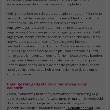
apparaten waar dan ook ter wereld kunt opladen!
Heb jij binnenkort een vliegreis op de planning staan? Dan wil je
natuurlijk niet dat je er op de luchthaven achter komt dat jouw
koffer enkele kilo’s te zwaar is. Met behulp van een
bagageweegschaal
weet jij voor vertrek precies wat jouw
bagage weegt. Wanneer je jouw bagage bij het inchecken hebt
afgegeven, maakt je koffer al een hele reis op zich door. Het wil
nog weleens gebeuren dat koffers als gevolg hiervan
beschadigd raken of open klappen. Om er zeker van te zijn dat
jouw bagage onbeschadigd op de plek van bestemming komt,
kun je gebruik maken van een kofferriem. Deze stevige banden
zorgen niet alleen voor een optimale bescherming van jouw
koffers, maar beschikken in de meeste gevallen ook over een
handig veiligheidsslot: zo heb alleen jij de mogelijkheid om je
koffer te openen.
Handige reis gadgets voor onderweg en op
vakantie
Zodra je onderweg bent naar jouw vakantiebestemming wil je
jouw reis uiteraard zo comfortabel mogelijk maken, bijvoorbeeld
door het luisteren naar je favoriete muziek met jouw
gloednieuwe oortjes, hoofdtelefoon of
Bluetooth speaker
. Om