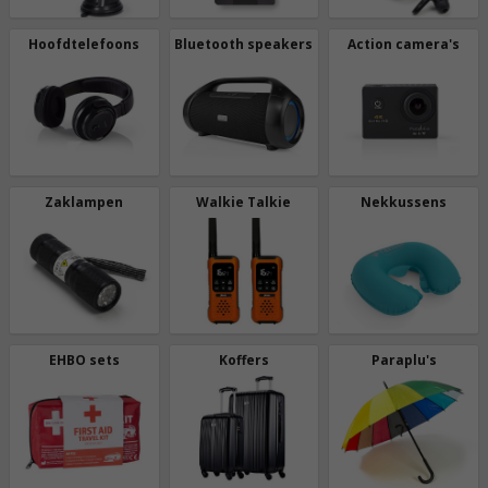
Hoofdtelefoons
Bluetooth speakers
Action camera's
Zaklampen
Walkie Talkie
Nekkussens
EHBO sets
Koffers
Paraplu's