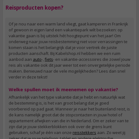
Reisproducten kopen?
Of je nou naar een warm land vliegt, gaat kamperen in Frankrijk
of gewoon in eigen land een vakantiepark wilt bezoeken: op
vakantie gaan is bij uitstek hét hoogtepunt van het jaar! Om
onderweg naar jouw reisbestemming niet voor verrassingen te
komen staan is het belangrijk dat je voor vertrek de juiste
producten aanschaft. Bij Kabelshop.nl hebben we een ruim
aanbod aan
auto
-,
fiets
- en vakantie-accessoires die zowel jouw
reis als vakantie ook dit jaar weer tot een onvergetelijke periode
maken. Benieuwd naar de vele mogelijkheden? Lees dan snel
verder in deze tekst!
Welke spullen moet ik meenemen op vakantie?
Afhankelijk van het type vakantie dat je hebt en natuurlijk wat
de bestemming is, is het van groot belang dat je goed
voorbereid op pad gaat. Wanneer je naar het buitenland reist, is
de kans namelijk groot dat de stopcontacten in jouw hotel of
appartement afwijken van die in Nederland. Om er zeker van te
zijn dat je jouw stekkerblokken ook over de grens kunt
gebruiken, schaf je één van onze
reisstekkers
aan. Zo weet jij
zeker dat je jouw telefoon, tablet en andere elektrische