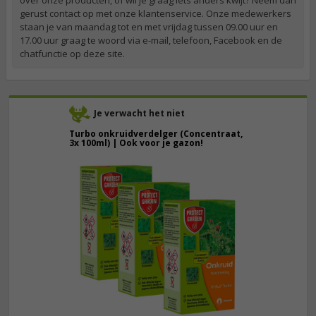
over onze producten, of wil je graag iets anders kwijt? Neem dan
gerust contact op met onze klantenservice. Onze medewerkers
staan je van maandag tot en met vrijdag tussen 09.00 uur en
17.00 uur graag te woord via e-mail, telefoon, Facebook en de
chatfunctie op deze site.
Je verwacht het niet
Turbo onkruidverdelger (Concentraat,
3x 100ml) | Ook voor je gazon!
43,
50
40,
89