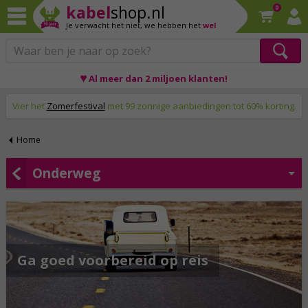
kabel
shop.nl
0
Je verwacht het niet,
we hebben het
wel
♥ Al meer dan 2 miljoen klanten!
Op werkdagen voor 23:59 uur besteld, morgen thuis!
Vier het
Zomerfestival
met 99 zonnige aanbiedingen tot 60% korting.
Home
Onderweg
Ga goed voorbereid op reis