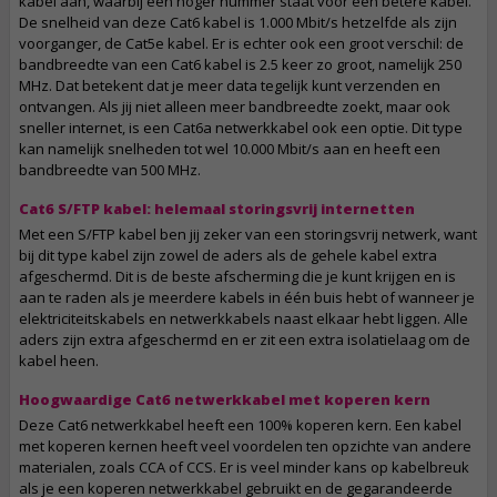
kabel aan, waarbij een hoger nummer staat voor een betere kabel.
De snelheid van deze Cat6 kabel is 1.000 Mbit/s hetzelfde als zijn
voorganger, de Cat5e kabel. Er is echter ook een groot verschil: de
bandbreedte van een Cat6 kabel is 2.5 keer zo groot, namelijk 250
MHz. Dat betekent dat je meer data tegelijk kunt verzenden en
ontvangen. Als jij niet alleen meer bandbreedte zoekt, maar ook
sneller internet, is een Cat6a netwerkkabel ook een optie. Dit type
kan namelijk snelheden tot wel 10.000 Mbit/s aan en heeft een
bandbreedte van 500 MHz.
Cat6 S/FTP kabel: helemaal storingsvrij internetten
Met een S/FTP kabel ben jij zeker van een storingsvrij netwerk, want
bij dit type kabel zijn zowel de aders als de gehele kabel extra
afgeschermd. Dit is de beste afscherming die je kunt krijgen en is
aan te raden als je meerdere kabels in één buis hebt of wanneer je
elektriciteitskabels en netwerkkabels naast elkaar hebt liggen. Alle
aders zijn extra afgeschermd en er zit een extra isolatielaag om de
kabel heen.
Hoogwaardige Cat6 netwerkkabel met koperen kern
Deze Cat6 netwerkkabel heeft een 100% koperen kern. Een kabel
met koperen kernen heeft veel voordelen ten opzichte van andere
materialen, zoals CCA of CCS. Er is veel minder kans op kabelbreuk
als je een koperen netwerkkabel gebruikt en de gegarandeerde