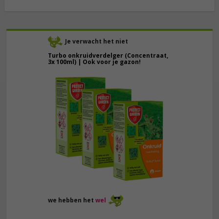
Je verwacht het niet
Turbo onkruidverdelger (Concentraat,
3x 100ml) | Ook voor je gazon!
43,
50
40,
89
we hebben het
wel