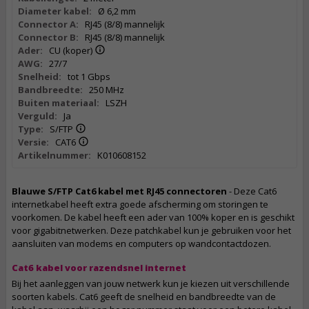
Diameter kabel:
Ø 6,2 mm
Connector A:
RJ45 (8/8) mannelijk
Connector B:
RJ45 (8/8) mannelijk
Ader:
CU (koper)
AWG:
27/7
Snelheid:
tot 1 Gbps
Bandbreedte:
250 MHz
Buiten materiaal:
LSZH
Verguld:
Ja
Type:
S/FTP
Versie:
CAT6
Artikelnummer:
K010608152
Blauwe S/FTP Cat6 kabel met RJ45 connectoren
- Deze Cat6
internetkabel heeft extra goede afscherming om storingen te
voorkomen. De kabel heeft een ader van 100% koper en is geschikt
voor gigabitnetwerken. Deze patchkabel kun je gebruiken voor het
aansluiten van modems en computers op wandcontactdozen.
Cat6 kabel voor razendsnel internet
Bij het aanleggen van jouw netwerk kun je kiezen uit verschillende
soorten kabels. Cat6 geeft de snelheid en bandbreedte van de