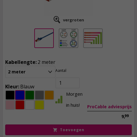
vergroten
Kabellengte:
2 meter
Aantal
2 meter
3,
25
incl. btw
Kleur:
Blauw
Morgen
in huis!
ProCable adviesprijs
99
9,
Toevoegen