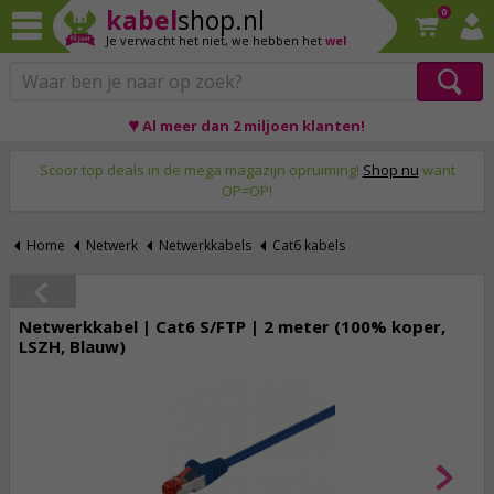
kabel
shop.nl
0
Je verwacht het niet,
we hebben het
wel
♥ Al meer dan 2 miljoen klanten!
Op werkdagen voor 23:59 uur besteld, morgen thuis!
Scoor top deals in de mega magazijn opruiming!
Shop nu
want
OP=OP!
Home
Netwerk
Netwerkkabels
Cat6 kabels
Netwerkkabel | Cat6 S/FTP | 2 meter (100% koper,
LSZH, Blauw)