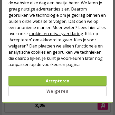
de website elke dag een beetje beter. We laten je
graag nuttige advertenties zien. Daarom
Anderen kochten ook...
gebruiken we technologie om je gedrag binnen en
buiten onze website te volgen. Dat doen we op
Netwerkkabel | Cat6 S/FTP | 2
meter (100% koper, LSZH, Rood)
een anonieme manier. Meer weten? Lees hier alles
over onze
cookie- en privacyverklaring
. Klik op
'Accepteren' om akkoord te gaan. Kies je voor
3,25
weigeren? Dan plaatsen we alleen functionele en
analytische cookies en gebruiken we technieken
Netwerkkabel | Cat6 S/FTP | 1
die daarop lijken. Je kunt je voorkeuren later nog
meter (100% koper, LSZH, Blauw)
aanpassen op de voorkeuren pagina.
2,15
Accepteren
Netwerkkabel | Cat6 S/FTP | 2
Weigeren
meter (100% koper, LSZH, Groen)
3,25