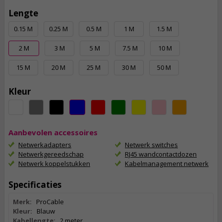
Lengte
0.15 M
0.25 M
0.5 M
1 M
1.5 M
2 M
3 M
5 M
7.5 M
10 M
15 M
20 M
25 M
30 M
50 M
Kleur
Aanbevolen accessoires
Netwerkadapters
Netwerk switches
Netwerkgereedschap
RJ45 wandcontactdozen
Netwerk koppelstukken
Kabelmanagement netwerk
Specificaties
Merk:
ProCable
Kleur:
Blauw
Kabellengte:
2 meter