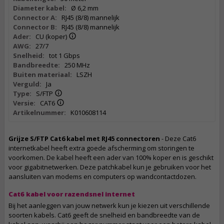
Diameter kabel:
Ø 6,2 mm
Connector A:
RJ45 (8/8) mannelijk
Connector B:
RJ45 (8/8) mannelijk
Ader:
CU (koper)
AWG:
27/7
Snelheid:
tot 1 Gbps
Bandbreedte:
250 MHz
Buiten materiaal:
LSZH
Verguld:
Ja
Type:
S/FTP
Versie:
CAT6
Artikelnummer:
K010608114
Grijze S/FTP Cat6 kabel met RJ45 connectoren
- Deze Cat6
internetkabel heeft extra goede afscherming om storingen te
voorkomen. De kabel heeft een ader van 100% koper en is geschikt
voor gigabitnetwerken. Deze patchkabel kun je gebruiken voor het
aansluiten van modems en computers op wandcontactdozen.
Cat6 kabel voor razendsnel internet
Bij het aanleggen van jouw netwerk kun je kiezen uit verschillende
soorten kabels. Cat6 geeft de snelheid en bandbreedte van de