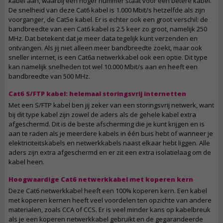
kabel aan, waarbij een hoger nummer staat voor een betere kabel.
De snelheid van deze Cat6 kabel is 1.000 Mbit/s hetzelfde als zijn
voorganger, de Cat5e kabel. Er is echter ook een groot verschil: de
bandbreedte van een Cat6 kabel is 2.5 keer zo groot, namelijk 250
MHz. Dat betekent dat je meer data tegelijk kunt verzenden en
ontvangen. Als jij niet alleen meer bandbreedte zoekt, maar ook
sneller internet, is een Cat6a netwerkkabel ook een optie. Dit type
kan namelijk snelheden tot wel 10.000 Mbit/s aan en heeft een
bandbreedte van 500 MHz.
Cat6 S/FTP kabel: helemaal storingsvrij internetten
Met een S/FTP kabel ben jij zeker van een storingsvrij netwerk, want
bij dit type kabel zijn zowel de aders als de gehele kabel extra
afgeschermd. Dit is de beste afscherming die je kunt krijgen en is
aan te raden als je meerdere kabels in één buis hebt of wanneer je
elektriciteitskabels en netwerkkabels naast elkaar hebt liggen. Alle
aders zijn extra afgeschermd en er zit een extra isolatielaag om de
kabel heen.
Hoogwaardige Cat6 netwerkkabel met koperen kern
Deze Cat6 netwerkkabel heeft een 100% koperen kern. Een kabel
met koperen kernen heeft veel voordelen ten opzichte van andere
materialen, zoals CCA of CCS. Er is veel minder kans op kabelbreuk
als je een koperen netwerkkabel gebruikt en de gegarandeerde