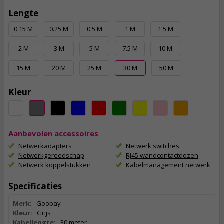
Lengte
0.15 M
0.25 M
0.5 M
1 M
1.5 M
2 M
3 M
5 M
7.5 M
10 M
15 M
20 M
25 M
30 M
50 M
Kleur
Aanbevolen accessoires
Netwerkadapters
Netwerk switches
Netwerkgereedschap
RJ45 wandcontactdozen
Netwerk koppelstukken
Kabelmanagement netwerk
Specificaties
Merk:
Goobay
Kleur:
Grijs
Kabellengte:
30 meter