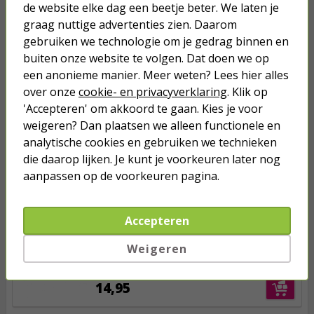
de website elke dag een beetje beter. We laten je
graag nuttige advertenties zien. Daarom
Anderen kochten ook...
gebruiken we technologie om je gedrag binnen en
buiten onze website te volgen. Dat doen we op
Netwerkkabel | Cat6 S/FTP | 50
meter (100% koper, LSZH, Grijs)
een anonieme manier. Meer weten? Lees hier alles
over onze
cookie- en privacyverklaring
. Klik op
'Accepteren' om akkoord te gaan. Kies je voor
33,95
weigeren? Dan plaatsen we alleen functionele en
analytische cookies en gebruiken we technieken
Netwerkkabel | Cat6 S/FTP | 10
die daarop lijken. Je kunt je voorkeuren later nog
meter (100% koper, LSZH, Grijs)
aanpassen op de voorkeuren pagina.
9,95
Accepteren
Netwerkkabel | Cat6 S/FTP | 20
Weigeren
meter (100% koper, LSZH, Grijs)
14,95