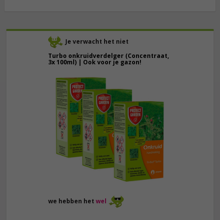
Je verwacht het niet
Turbo onkruidverdelger (Concentraat,
3x 100ml) | Ook voor je gazon!
43,
50
40,
89
we hebben het
wel