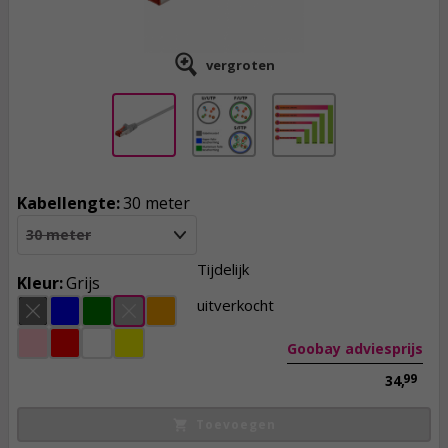
vergroten
Kabellengte:
30 meter
30 meter
20,
95
Tijdelijk
incl. btw
Kleur:
Grijs
uitverkocht
Goobay adviesprijs
99
34,
Toevoegen