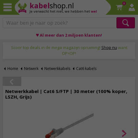
kabel
shop.nl
0
Je verwacht het niet,
we hebben het
wel
♥ Al meer dan 2 miljoen klanten!
Op werkdagen voor 23:59 uur besteld, morgen thuis!
Scoor top deals in de mega magazijn opruiming!
Shop nu
want
OP=OP!
Home
Netwerk
Netwerkkabels
Cat6 kabels
Netwerkkabel | Cat6 S/FTP | 30 meter (100% koper,
LSZH, Grijs)