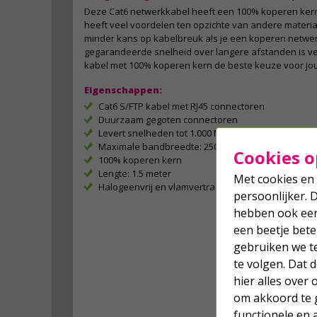
Deze Cat6 netwerkkabel heeft een 100% koperen ker
heeft veel voordelen ten opzichte van andere material
minder kans op kabelbreuk als je een koperen netwer
gegarandeerde snelheid over langere afstanden is v
kabel met 100% koperen kern de beste keuze voor jo
Eigenschappen:
Cat6 S/FTP kabel met RJ45 connectoren
Duurzaam gegoten connectoren
Levert snelheden tot 1.000 Mbps
Maximale bandbreedte: 250 MHz
Cookies o
100% koperen kern
Lengte: 1.5 meter
Met cookies en 
Halogeenvrij en vlamvertragend (LSZH)
persoonlijker. 
hebben ook een 
een beetje bete
gebruiken we t
te volgen. Dat
hier alles over
om akkoord te g
functionele en 