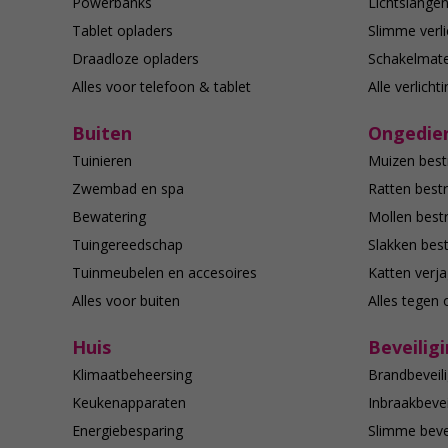
Powerbanks
Lichtslange
Tablet opladers
Slimme verli
Draadloze opladers
Schakelmate
Alles voor telefoon & tablet
Alle verlicht
Buiten
Ongedier
Tuinieren
Muizen best
Zwembad en spa
Ratten bestr
Bewatering
Mollen bestr
Tuingereedschap
Slakken best
Tuinmeubelen en accesoires
Katten verj
Alles voor buiten
Alles tegen 
Huis
Beveilig
Klimaatbeheersing
Brandbeveili
Keukenapparaten
Inbraakbevei
Energiebesparing
Slimme bevei