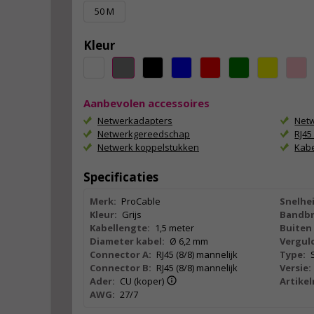
50 M
Kleur
Aanbevolen accessoires
Netwerkadapters
Netw
Netwerkgereedschap
RJ4
Netwerk koppelstukken
Kab
Specificaties
Merk:
ProCable
Snelhei
Kleur:
Grijs
Bandbr
Kabellengte:
1,5 meter
Buiten 
Diameter kabel:
Ø 6,2 mm
Vergul
Connector A:
RJ45 (8/8) mannelijk
Type:
Connector B:
RJ45 (8/8) mannelijk
Versie:
Ader:
CU (koper)
Artike
AWG:
27/7