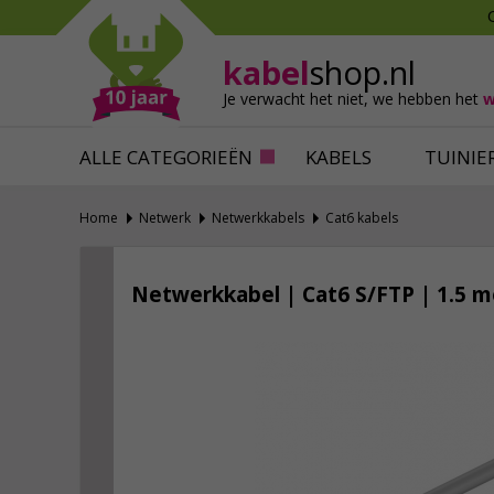
Mollen verjagen
Verfbenodigdhede
Slakken bestrijden
Behangbenodigdh
kabel
shop.nl
Katten verjagen
Ventilatie
Je verwacht het niet,
we hebben het
w
Alles tegen ongedierte
Alles voor je klus
ALLE CATEGORIEËN
KABELS
TUINIE
Home
Netwerk
Netwerkkabels
Cat6 kabels
Netwerkkabel | Cat6 S/FTP | 1.5 me