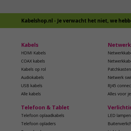
Kabelshop.nl -
Je verwacht het niet, we hebb
Kabels
Netwerk
HDMI Kabels
Netwerkkab
COAX kabels
Netwerkkabe
Kabels op rol
Patchkasten
Audiokabels
Netwerk swi
USB kabels
RJ45 connec
Alle kabels
Alles voor j
Telefoon & Tablet
Verlichti
Telefoon oplaadkabels
LED lampen
Telefoon opladers
Buitenverlic