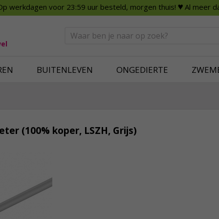
Op werkdagen voor 23:59 uur besteld, morgen thuis!
♥ Al meer da
n
Smart Home
Slimme beveili
eden
Huishouden
Beveiligingsca
Deurbellen
Dummy beveili
el
Alles voor in huis
Alle beveiliging
REN
BUITENLEVEN
ONGEDIERTE
ZWEM
ter (100% koper, LSZH, Grijs)