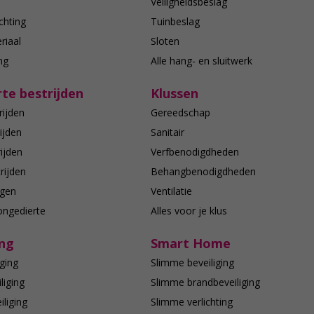
n
Veiligheidsbeslag
chting
Tuinbeslag
riaal
Sloten
ing
Alle hang- en sluitwerk
te bestrijden
Klussen
rijden
Gereedschap
ijden
Sanitair
ijden
Verfbenodigdheden
rijden
Behangbenodigdheden
agen
Ventilatie
ongedierte
Alles voor je klus
ing
Smart Home
ging
Slimme beveiliging
liging
Slimme brandbeveiliging
liging
Slimme verlichting