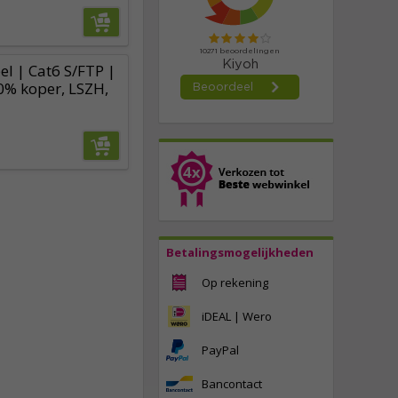
l | Cat6 S/FTP |
0% koper, LSZH,
Betalingsmogelijkheden
Op rekening
iDEAL | Wero
PayPal
Bancontact