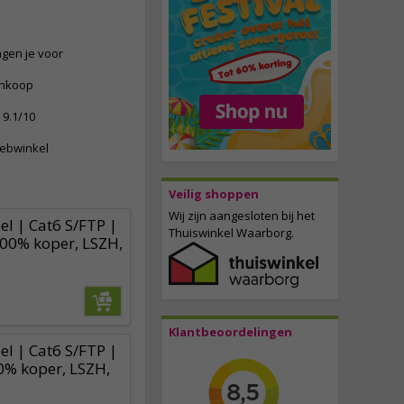
ngen je voor
ankoop
9.1/10
webwinkel
Veilig shoppen
Wij zijn aangesloten bij het
l | Cat6 S/FTP |
Thuiswinkel Waarborg.
100% koper, LSZH,
Klantbeoordelingen
l | Cat6 S/FTP |
0% koper, LSZH,