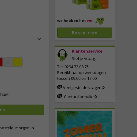
we hebben het
wel
Bestel mee
Klantenservice
Stel je vraag.
vergroten
Tel: 0294 72 08 75
Bereikbaar op werkdagen
tussen 09:00 en 17:00
Veelgestelde vragen
huis!
Contactformulier
en
besteld, morgen in