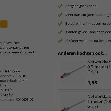
Nergens goedkoper!
Meer dan 2 miljoen klanten gi
Betaal binnen 14 dagen na a
Klanten geven Kabelshop een 
Al 4 keer verkozen tot beste 
erk switches
5 wandcontactdozen
elmanagement netwerk
Anderen kochten ook...
Netwerkkabe
0.5 meter (
d:
tot 1 Gbps
Grijs)
eedte:
250 MHz
materiaal:
LSZH
1,55
d:
Ja
S/FTP
CAT6
Netwerkkabe
lnummer:
K010608105
1 meter (10
Grijs)