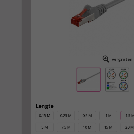
vergroten
Lengte
0.15 M
0.25 M
0.5 M
1 M
1.5 
5 M
7.5 M
10 M
15 M
20 M