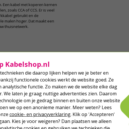
n. Een kabel met koperen kernen
en, zoals CCA of CCS. Er is veel
kkabel gebruikt en de
ele malen hoger. Dat maakt een
uw thuisnetwerk.
p Kabelshop.nl
technieken die daarop lijken helpen we je beter en
Dankzij functionele cookies werkt de website goed. Ze
analytische functie. Zo maken we de website elke dag
r. We laten je graag nuttige advertenties zien. Daarom
echnologie om je gedrag binnen en buiten onze website
 doen we op een anonieme manier. Meer weten? Lees
 onze
cookie- en privacyverklaring
. Klik op 'Accepteren'
aan. Kies je voor weigeren? Dan plaatsen we alleen
analytische cookies en gebruiken we technieken die