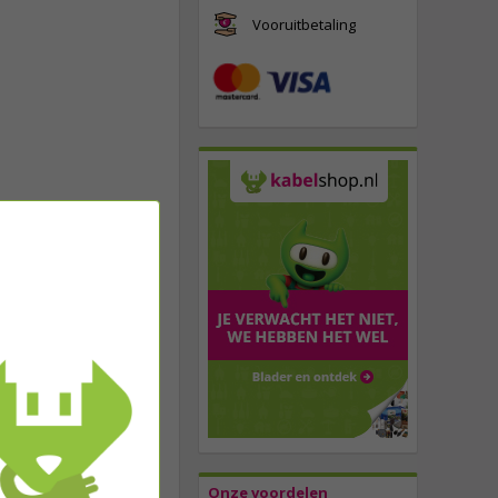
Vooruitbetaling
Onze voordelen