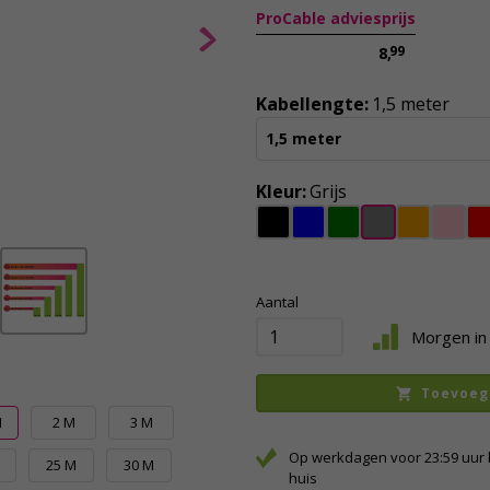
ProCable adviesprijs
99
8,
Kabellengte:
1,5 meter
1,5 meter
Kleur:
Grijs
Aantal
Morgen in 
Toevoeg
M
2 M
3 M
Op werkdagen voor 23:59 uur 
25 M
30 M
huis