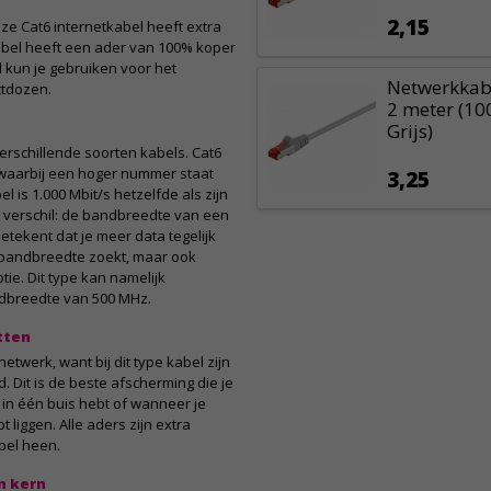
2,15
ze Cat6 internetkabel heeft extra
bel heeft een ader van 100% koper
 kun je gebruiken voor het
Netwerkkabe
tdozen.
2 meter (10
Grijs)
verschillende soorten kabels. Cat6
 waarbij een hoger nummer staat
3,25
 is 1.000 Mbit/s hetzelfde als zijn
t verschil: de bandbreedte van een
betekent dat je meer data tegelijk
r bandbreedte zoekt, maar ook
tie. Dit type kan namelijk
ndbreedte van 500 MHz.
tten
etwerk, want bij dit type kabel zijn
 Dit is de beste afscherming die je
 in één buis hebt of wanneer je
 liggen. Alle aders zijn extra
bel heen.
n kern