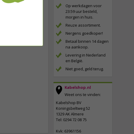
Op werkdagen voor
23:59 uur besteld,
morgen in huis.
Reuze assortiment.
Nergens goedkoper!
Betaal binnen 14 dagen
na aankoop.
Levering in Nederland
en België.
Niet goed, geld terug.
Kabelshop.nl
Weet ons te vinden:
Kabelshop BV
Koningsbeltweg 52
1329 AK Almere
Tel: 0294 72 08 75
Kvk: 63961156