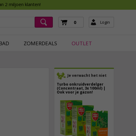
Assortimentsboek 2026
n 2 miljoen klanten!
ging
mera's
Login
0
ging
BAD
ZOMERDEALS
OUTLET
Je verwacht het niet
Turbo onkruidverdelger
(Concentraat, 3x 100ml) |
Ook voor je gazon!
43,
50
2,
95
40,
89
incl. btw