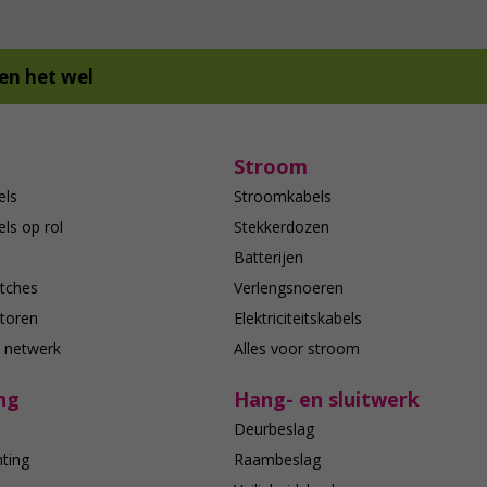
en het wel
Stroom
els
Stroomkabels
ls op rol
Stekkerdozen
Batterijen
tches
Verlengsnoeren
toren
Elektriciteitskabels
e netwerk
Alles voor stroom
ng
Hang- en sluitwerk
Deurbeslag
hting
Raambeslag