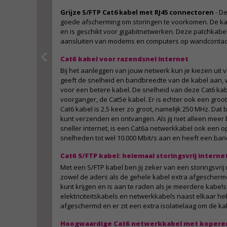
Grijze S/FTP Cat6 kabel met RJ45 connectoren
- De
goede afscherming om storingen te voorkomen. De ka
en is geschikt voor gigabitnetwerken. Deze patchkabel
aansluiten van modems en computers op wandcontac
Cat6 kabel voor razendsnel internet
Bij het aanleggen van jouw netwerk kun je kiezen uit 
geeft de snelheid en bandbreedte van de kabel aan,
voor een betere kabel. De snelheid van deze Cat6 kabel
voorganger, de Cat5e kabel. Er is echter ook een groo
Cat6 kabel is 2.5 keer zo groot, namelijk 250 MHz. Dat 
kunt verzenden en ontvangen. Als jij niet alleen mee
sneller internet, is een Cat6a netwerkkabel ook een op
snelheden tot wel 10.000 Mbit/s aan en heeft een ba
Cat6 S/FTP kabel: helemaal storingsvrij interne
Met een S/FTP kabel ben jij zeker van een storingsvrij n
zowel de aders als de gehele kabel extra afgeschermd.
kunt krijgen en is aan te raden als je meerdere kabels
elektriciteitskabels en netwerkkabels naast elkaar hebt
afgeschermd en er zit een extra isolatielaag om de ka
Hoogwaardige Cat6 netwerkkabel met kopere