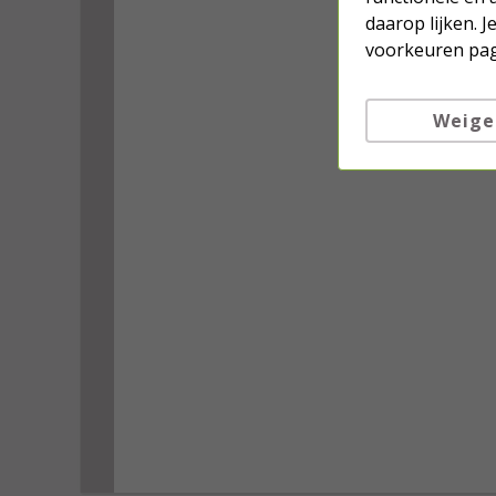
daarop lijken. 
voorkeuren pag
Weige