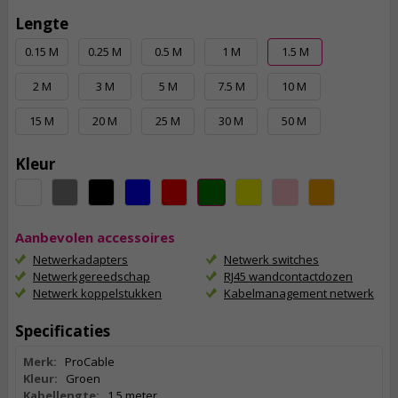
Lengte
0.15 M
0.25 M
0.5 M
1 M
1.5 M
2 M
3 M
5 M
7.5 M
10 M
15 M
20 M
25 M
30 M
50 M
Kleur
Aanbevolen accessoires
Netwerkadapters
Netwerk switches
Netwerkgereedschap
RJ45 wandcontactdozen
Netwerk koppelstukken
Kabelmanagement netwerk
Specificaties
Merk:
ProCable
Kleur:
Groen
Kabellengte:
1,5 meter