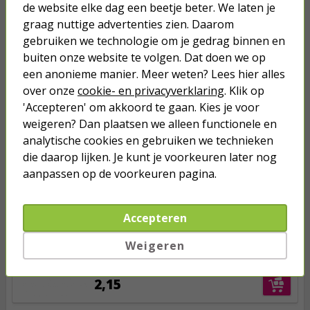
de website elke dag een beetje beter. We laten je
graag nuttige advertenties zien. Daarom
Anderen kochten ook...
gebruiken we technologie om je gedrag binnen en
buiten onze website te volgen. Dat doen we op
Netwerkkabel | Cat6 S/FTP | 1.5
meter (100% koper, LSZH, Rood)
een anonieme manier. Meer weten? Lees hier alles
over onze
cookie- en privacyverklaring
. Klik op
'Accepteren' om akkoord te gaan. Kies je voor
2,95
weigeren? Dan plaatsen we alleen functionele en
analytische cookies en gebruiken we technieken
Netwerkkabel | Cat6 S/FTP | 1.5
die daarop lijken. Je kunt je voorkeuren later nog
meter (100% koper, LSZH, Blauw)
aanpassen op de voorkeuren pagina.
2,95
Accepteren
Netwerkkabel | Cat6 S/FTP | 1
Weigeren
meter (100% koper, LSZH, Groen)
2,15