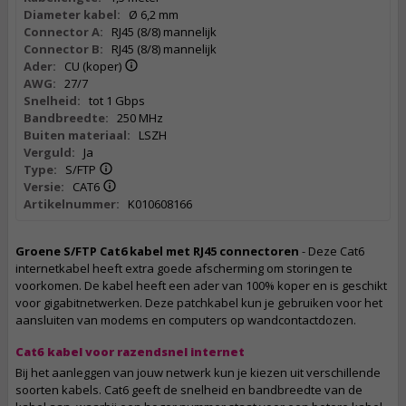
Diameter kabel:
Ø 6,2 mm
Connector A:
RJ45 (8/8) mannelijk
Connector B:
RJ45 (8/8) mannelijk
Ader:
CU (koper)
AWG:
27/7
Snelheid:
tot 1 Gbps
Bandbreedte:
250 MHz
Buiten materiaal:
LSZH
Verguld:
Ja
Type:
S/FTP
Versie:
CAT6
Artikelnummer:
K010608166
Groene S/FTP Cat6 kabel met RJ45 connectoren
- Deze Cat6
internetkabel heeft extra goede afscherming om storingen te
voorkomen. De kabel heeft een ader van 100% koper en is geschikt
voor gigabitnetwerken. Deze patchkabel kun je gebruiken voor het
aansluiten van modems en computers op wandcontactdozen.
Cat6 kabel voor razendsnel internet
Bij het aanleggen van jouw netwerk kun je kiezen uit verschillende
soorten kabels. Cat6 geeft de snelheid en bandbreedte van de