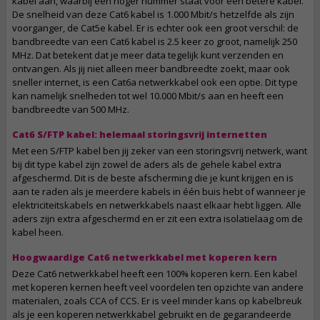
kabel aan, waarbij een hoger nummer staat voor een betere kabel.
De snelheid van deze Cat6 kabel is 1.000 Mbit/s hetzelfde als zijn
voorganger, de Cat5e kabel. Er is echter ook een groot verschil: de
bandbreedte van een Cat6 kabel is 2.5 keer zo groot, namelijk 250
MHz. Dat betekent dat je meer data tegelijk kunt verzenden en
ontvangen. Als jij niet alleen meer bandbreedte zoekt, maar ook
sneller internet, is een Cat6a netwerkkabel ook een optie. Dit type
kan namelijk snelheden tot wel 10.000 Mbit/s aan en heeft een
bandbreedte van 500 MHz.
Cat6 S/FTP kabel: helemaal storingsvrij internetten
Met een S/FTP kabel ben jij zeker van een storingsvrij netwerk, want
bij dit type kabel zijn zowel de aders als de gehele kabel extra
afgeschermd. Dit is de beste afscherming die je kunt krijgen en is
aan te raden als je meerdere kabels in één buis hebt of wanneer je
elektriciteitskabels en netwerkkabels naast elkaar hebt liggen. Alle
aders zijn extra afgeschermd en er zit een extra isolatielaag om de
kabel heen.
Hoogwaardige Cat6 netwerkkabel met koperen kern
Deze Cat6 netwerkkabel heeft een 100% koperen kern. Een kabel
met koperen kernen heeft veel voordelen ten opzichte van andere
materialen, zoals CCA of CCS. Er is veel minder kans op kabelbreuk
als je een koperen netwerkkabel gebruikt en de gegarandeerde