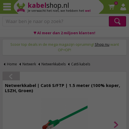
kabel
shop.nl
0
Je verwacht het niet,
we hebben het
wel
♥ Al meer dan 2 miljoen klanten!
Op werkdagen voor 23:59 uur besteld, morgen thuis!
Scoor top deals in de mega magazijn opruiming!
Shop nu
want
OP=OP!
Home
Netwerk
Netwerkkabels
Cat6 kabels
Netwerkkabel | Cat6 S/FTP | 1.5 meter (100% koper,
LSZH, Groen)