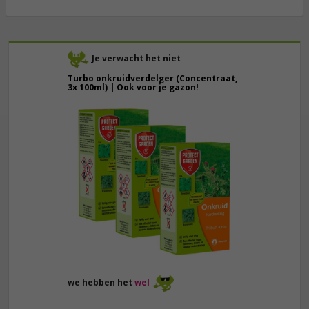
Je verwacht het niet
Turbo onkruidverdelger (Concentraat,
3x 100ml) | Ook voor je gazon!
43,
50
40,
89
we hebben het
wel