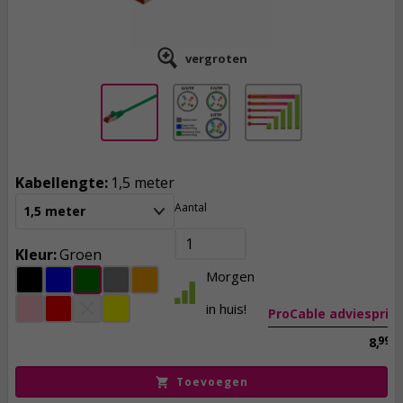
vergroten
Kabellengte:
1,5 meter
Aantal
1,5 meter
2,
95
incl. btw
Kleur:
Groen
Morgen
in huis!
ProCable adviesprijs
99
8,
Toevoegen