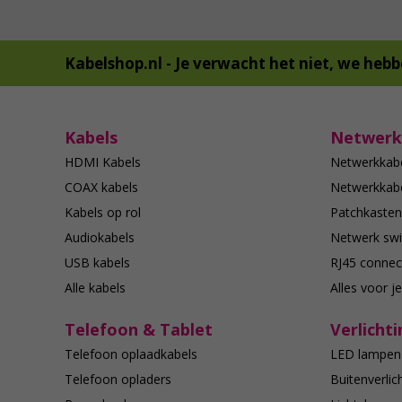
Kabelshop.nl -
Je verwacht het niet, we hebb
Kabels
Netwerk
HDMI Kabels
Netwerkkab
COAX kabels
Netwerkkabe
Kabels op rol
Patchkasten
Audiokabels
Netwerk swi
USB kabels
RJ45 connec
Alle kabels
Alles voor j
Telefoon & Tablet
Verlichti
Telefoon oplaadkabels
LED lampen
Telefoon opladers
Buitenverlic