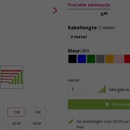
ProCable adviesprijs
99
9,
Kabellengte:
2 meter
2 meter
Kleur:
Wit
Aantal
Morgen in 
Toevoeg
M
2 M
3 M
Op werkdagen voor 23:59 uur 
25 M
30 M
huis