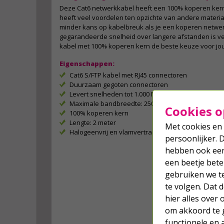
Deze Cat6 netwerkkabel heeft een 100% koperen ker
heeft veel voordelen ten opzichte van andere material
minder kans op kabelbreuk als je een koperen netwer
gegarandeerde snelheid over langere afstanden is v
kabel met 100% koperen kern de beste keuze voor jo
Eigenschappen:
Cat6 S/FTP kabel met RJ45 connectoren
Duurzaam gegoten connectoren
Levert snelheden tot 1.000 Mbps
Maximale bandbreedte: 250 MHz
Cookies o
100% koperen kern
Lengte: 2 meter
Met cookies en 
Halogeenvrij en vlamvertragend (LSZH)
persoonlijker. 
hebben ook een 
een beetje bete
gebruiken we t
te volgen. Dat
hier alles over
om akkoord te g
functionele en 