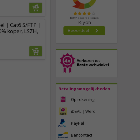
l | Cat6 S/FTP |
0% koper, LSZH,
Betalingsmogelijkheden
Op rekening
iDEAL | Wero
PayPal
Bancontact