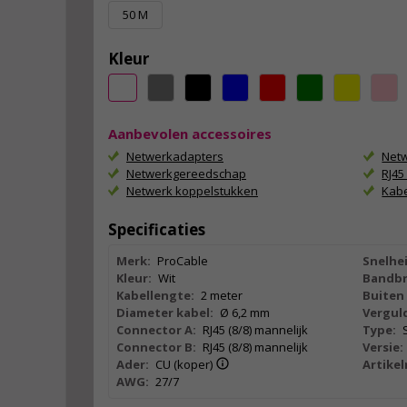
50 M
Kleur
Aanbevolen accessoires
Netwerkadapters
Netw
Netwerkgereedschap
RJ4
Netwerk koppelstukken
Kab
Specificaties
Merk:
ProCable
Snelhei
Kleur:
Wit
Bandbr
Kabellengte:
2 meter
Buiten 
Diameter kabel:
Ø 6,2 mm
Vergul
Connector A:
RJ45 (8/8) mannelijk
Type:
Connector B:
RJ45 (8/8) mannelijk
Versie:
Ader:
CU (koper)
Artike
AWG:
27/7