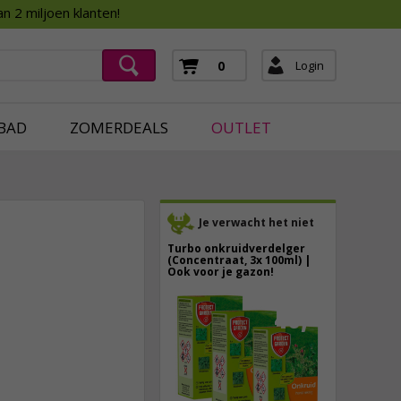
Assortimentsboek 2026
n 2 miljoen klanten!
ging
mera's
Login
0
ging
BAD
ZOMERDEALS
OUTLET
Je verwacht het niet
Turbo onkruidverdelger
(Concentraat, 3x 100ml) |
Ook voor je gazon!
43,
50
3,
25
40,
89
incl. btw