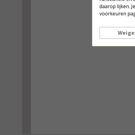
daarop lijken. 
voorkeuren pag
Weige