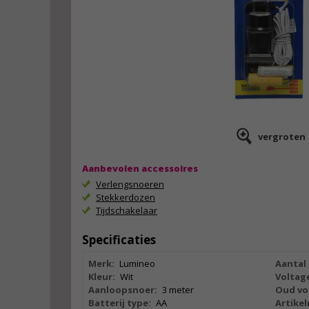
vergroten
Aanbevolen accessoires
Verlengsnoeren
Stekkerdozen
Tijdschakelaar
Specificaties
Merk:
Lumineo
Aantal 
Kleur:
Wit
Voltag
Aanloopsnoer:
3 meter
Oud vo
Batterij type:
AA
Artike