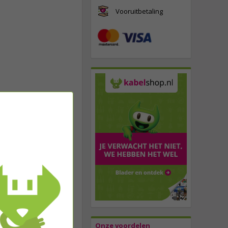
Vooruitbetaling
Onze voordelen