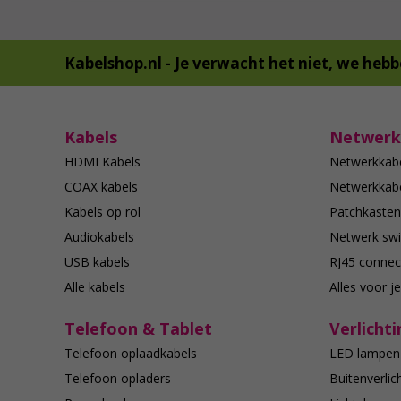
Kabelshop.nl -
Je verwacht het niet, we hebb
Kabels
Netwerk
HDMI Kabels
Netwerkkab
COAX kabels
Netwerkkabe
Kabels op rol
Patchkasten
Audiokabels
Netwerk swi
USB kabels
RJ45 connec
Alle kabels
Alles voor j
Telefoon & Tablet
Verlichti
Telefoon oplaadkabels
LED lampen
Telefoon opladers
Buitenverlic