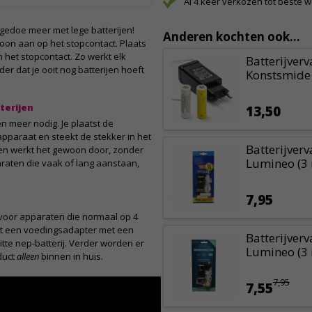
Al 4 keer verkozen tot beste 
gedoe meer met lege batterijen!
Anderen kochten ook...
oon aan op het stopcontact. Plaats
n het stopcontact. Zo werkt elk
Batterijverv
er dat je ooit nog batterijen hoeft
Konstsmide 
terijen
13,50
n meer nodig. Je plaatst de
 apparaat en steekt de stekker in het
Batterijverv
l en werkt het gewoon door, zonder
Lumineo (3 
araten die vaak of lang aanstaan,
7,95
voor apparaten die normaal op 4
 uit een voedingsadapter met een
Batterijver
itte nep-batterij. Verder worden er
Lumineo (3 
duct
alleen
binnen in huis.
7,95
7,55