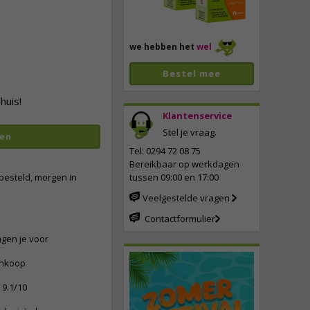
we hebben het
wel
Bestel mee
huis!
Klantenservice
Stel je vraag.
en
Tel: 0294 72 08 75
Bereikbaar op werkdagen
besteld, morgen in
tussen 09:00 en 17:00
Veelgestelde vragen
Contactformulier
ngen je voor
ankoop
9.1/10