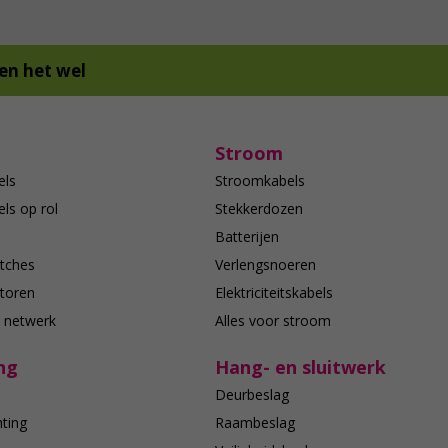
en het wel
Stroom
els
Stroomkabels
ls op rol
Stekkerdozen
Batterijen
tches
Verlengsnoeren
toren
Elektriciteitskabels
e netwerk
Alles voor stroom
ng
Hang- en sluitwerk
Deurbeslag
hting
Raambeslag