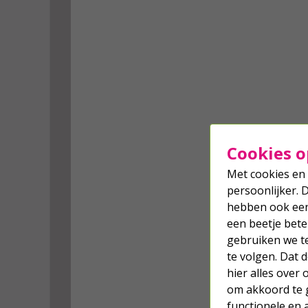
Cookies o
Met cookies en 
persoonlijker. 
hebben ook een 
een beetje bete
gebruiken we t
te volgen. Dat
hier alles over
om akkoord te g
functionele en 