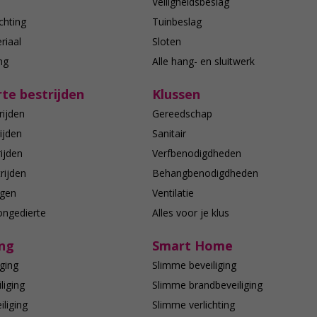
n
Veiligheidsbeslag
chting
Tuinbeslag
riaal
Sloten
ing
Alle hang- en sluitwerk
te bestrijden
Klussen
rijden
Gereedschap
ijden
Sanitair
ijden
Verfbenodigdheden
rijden
Behangbenodigdheden
agen
Ventilatie
ongedierte
Alles voor je klus
ing
Smart Home
ging
Slimme beveiliging
liging
Slimme brandbeveiliging
liging
Slimme verlichting