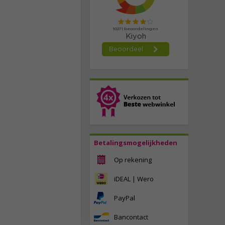
Betalingsmogelijkheden
Op rekening
iDEAL | Wero
PayPal
Bancontact