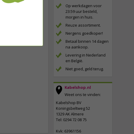
Op werkdagen voor
23:59 uur besteld,
morgen in huis.
Reuze assortiment.
Nergens goedkoper!
Betaal binnen 14 dagen
na aankoop.
Levering in Nederland
en België.
Niet goed, geld terug.
Kabelshop.nl
Weet ons te vinden:
Kabelshop BV
Koningsbeltweg 52
1329 AK Almere
Tel: 0294 72 08 75
Kvk: 63961156