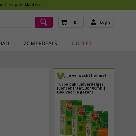
Assortimentsboek 2026
n 2 miljoen klanten!
ging
mera's
Login
0
ging
BAD
ZOMERDEALS
OUTLET
Je verwacht het niet
Turbo onkruidverdelger
(Concentraat, 3x 100ml) |
Ook voor je gazon!
43,
50
8,
95
40,
89
incl. btw