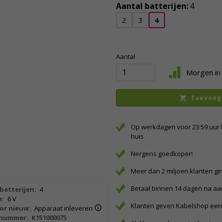
Aantal batterijen:
4
2
3
4
Aantal
Morgen in 
Toevoeg
Op werkdagen voor 23:59 uur 
huis
Nergens goedkoper!
Meer dan 2 miljoen klanten gi
Betaal binnen 14 dagen na a
batterijen:
4
e:
6 V
Klanten geven Kabelshop een 
or nieuw:
Apparaat inleveren
lnummer:
K151000075