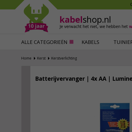
Mollen verjagen
Verfbenodigdhede
Slakken bestrijden
Behangbenodigdh
kabel
shop.nl
Katten verjagen
Ventilatie
Je verwacht het niet,
we hebben het
w
Alles tegen ongedierte
Alles voor je klus
ALLE CATEGORIEËN
KABELS
TUINIE
Home
Kerst
Kerstverlichting
Batterijvervanger | 4x AA | Lumin