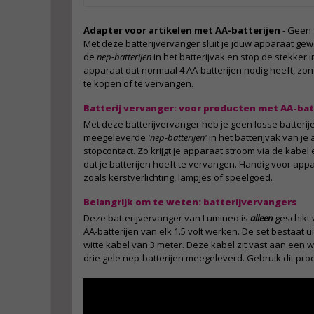
Adapter voor artikelen met AA-batterijen
- Geen 
Met deze batterijvervanger sluit je jouw apparaat gew
de
nep-batterijen
in het batterijvak en stop de stekker i
apparaat dat normaal 4 AA-batterijen nodig heeft, zond
te kopen of te vervangen.
Batterij vervanger: voor producten met AA-bat
Met deze batterijvervanger heb je geen losse batterije
meegeleverde
'nep-batterijen'
in het batterijvak van je
stopcontact. Zo krijgt je apparaat stroom via de kabe
dat je batterijen hoeft te vervangen. Handig voor app
zoals kerstverlichting, lampjes of speelgoed.
Belangrijk om te weten: batterijvervangers
Deze batterijvervanger van Lumineo is
alleen
geschikt 
AA-batterijen van elk 1.5 volt werken. De set bestaat
witte kabel van 3 meter. Deze kabel zit vast aan een w
drie gele nep-batterijen meegeleverd. Gebruik dit pro