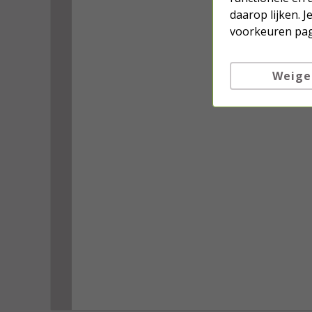
daarop lijken. 
voorkeuren pag
Weige