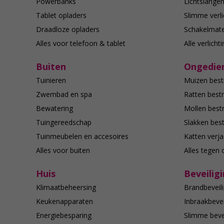
Powerbanks
Lichtslange
Tablet opladers
Slimme verli
Draadloze opladers
Schakelmate
Alles voor telefoon & tablet
Alle verlicht
Buiten
Ongedier
Tuinieren
Muizen best
Zwembad en spa
Ratten bestr
Bewatering
Mollen bestr
Tuingereedschap
Slakken best
Tuinmeubelen en accesoires
Katten verj
Alles voor buiten
Alles tegen 
Huis
Beveilig
Klimaatbeheersing
Brandbeveili
Keukenapparaten
Inbraakbevei
Energiebesparing
Slimme bevei