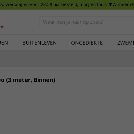
Op werkdagen voor 23:59 uur besteld, morgen thuis!
♥ Al meer da
n
Smart Home
Slimme beveili
eden
Huishouden
Beveiligingsca
Deurbellen
Dummy beveili
el
Alles voor in huis
Alle beveiliging
REN
BUITENLEVEN
ONGEDIERTE
ZWEM
eo (3 meter, Binnen)