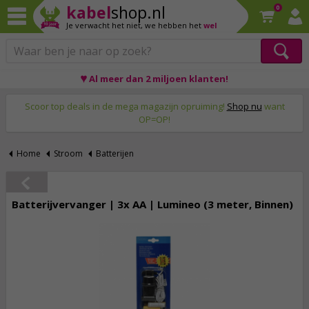
kabel
shop.nl
0
Je verwacht het niet,
we hebben het
wel
♥ Al meer dan 2 miljoen klanten!
Op werkdagen voor 23:59 uur besteld, morgen thuis!
Scoor top deals in de mega magazijn opruiming!
Shop nu
want
OP=OP!
Home
Stroom
Batterijen
Batterijvervanger | 3x AA | Lumineo (3 meter, Binnen)