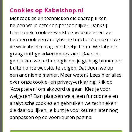
7,95
Cookies op Kabelshop.nl
Batterijvervanger | 2x AAA |
Met cookies en technieken die daarop lijken
Lumineo (3 meter, Binnen)
helpen we je beter en persoonlijker. Dankzij
functionele cookies werkt de website goed. Ze
6,75
hebben ook een analytische functie. Zo maken we
de website elke dag een beetje beter. We laten je
graag nuttige advertenties zien. Daarom
Batterijvervanger | 3x AAA |
Lumineo (3 meter, Binnen)
gebruiken we technologie om je gedrag binnen en
buiten onze website te volgen. Dat doen we op
7,95
een anonieme manier. Meer weten? Lees hier alles
7,55
over onze
cookie- en privacyverklaring
. Klik op
'Accepteren' om akkoord te gaan. Kies je voor
weigeren? Dan plaatsen we alleen functionele en
analytische cookies en gebruiken we technieken
die daarop lijken. Je kunt je voorkeuren later nog
Je verwacht het niet
aanpassen op de voorkeuren pagina.
Turbo onkruidverdelger (Concentraat,
3x 100ml) | Ook voor je gazon!