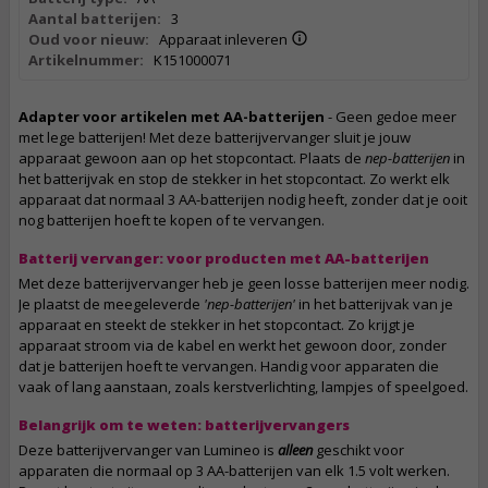
Aantal batterijen:
3
Oud voor nieuw:
Apparaat inleveren
Artikelnummer:
K151000071
Adapter voor artikelen met AA-batterijen
- Geen gedoe meer
met lege batterijen! Met deze batterijvervanger sluit je jouw
apparaat gewoon aan op het stopcontact. Plaats de
nep-batterijen
in
het batterijvak en stop de stekker in het stopcontact. Zo werkt elk
apparaat dat normaal 3 AA-batterijen nodig heeft, zonder dat je ooit
nog batterijen hoeft te kopen of te vervangen.
Batterij vervanger: voor producten met AA-batterijen
Met deze batterijvervanger heb je geen losse batterijen meer nodig.
Je plaatst de meegeleverde
'nep-batterijen'
in het batterijvak van je
apparaat en steekt de stekker in het stopcontact. Zo krijgt je
apparaat stroom via de kabel en werkt het gewoon door, zonder
dat je batterijen hoeft te vervangen. Handig voor apparaten die
vaak of lang aanstaan, zoals kerstverlichting, lampjes of speelgoed.
Belangrijk om te weten: batterijvervangers
Deze batterijvervanger van Lumineo is
alleen
geschikt voor
apparaten die normaal op 3 AA-batterijen van elk 1.5 volt werken.