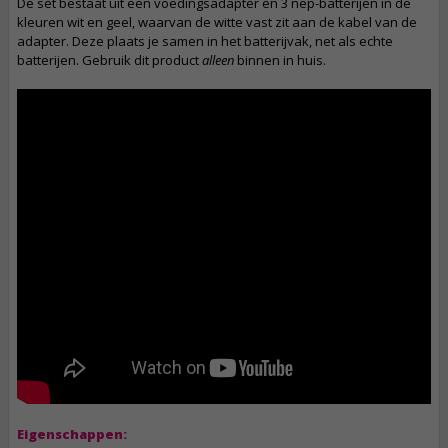
De set bestaat uit een voedingsadapter en 3 nep-batterijen in de
kleuren wit en geel, waarvan de witte vast zit aan de kabel van de
adapter. Deze plaats je samen in het batterijvak, net als echte
batterijen. Gebruik dit product
alleen
binnen in huis.
Eigenschappen: