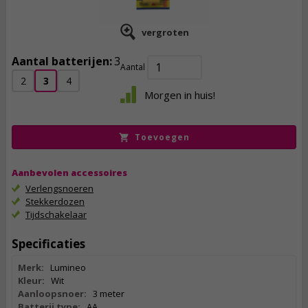
vergroten
Aantal batterijen:
3
Aantal
7,
95
2
3
4
Morgen in huis!
incl. btw
Toevoegen
Aanbevolen accessoires
Verlengsnoeren
Stekkerdozen
Tijdschakelaar
Specificaties
Merk:
Lumineo
Kleur:
Wit
Aanloopsnoer:
3 meter
Batterij type:
AA