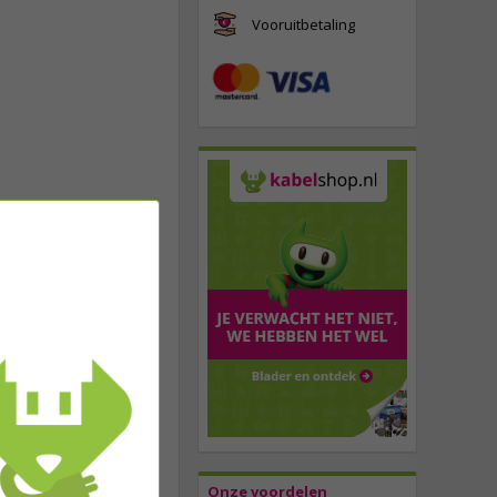
Vooruitbetaling
Onze voordelen