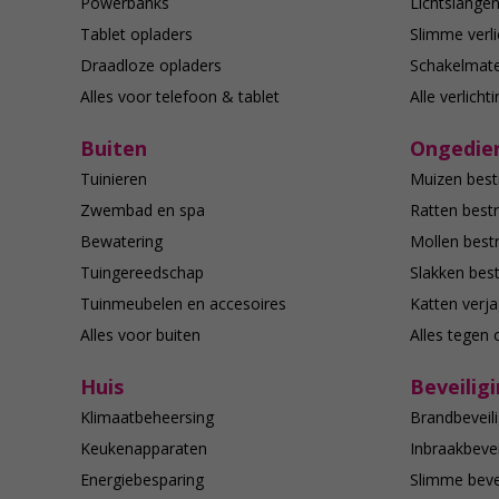
Powerbanks
Lichtslange
Tablet opladers
Slimme verli
Draadloze opladers
Schakelmate
Alles voor telefoon & tablet
Alle verlicht
Buiten
Ongedier
Tuinieren
Muizen best
Zwembad en spa
Ratten bestr
Bewatering
Mollen bestr
Tuingereedschap
Slakken best
Tuinmeubelen en accesoires
Katten verj
Alles voor buiten
Alles tegen 
Huis
Beveilig
Klimaatbeheersing
Brandbeveili
Keukenapparaten
Inbraakbevei
Energiebesparing
Slimme bevei