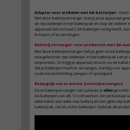
Adapter voor artikelen met AA-batterijen
- Geen 
Met deze batterijvervanger sluit je jouw apparaat gew
de
nep-batterijen
in het batterijvak en stop de stekker i
apparaat dat normaal 2 AA-batterijen nodig heeft, zond
te kopen of te vervangen.
Batterij vervanger: voor producten met AA-bat
Met deze batterijvervanger heb je geen losse batterije
meegeleverde
'nep-batterijen'
in het batterijvak van je
stopcontact. Zo krijgt je apparaat stroom via de kabe
dat je batterijen hoeft te vervangen. Handig voor app
zoals kerstverlichting, lampjes of speelgoed.
Belangrijk om te weten: batterijvervangers
Deze batterijvervanger van Lumineo is
alleen
geschikt 
AA-batterijen van elk 1.5 volt werken. De set bestaat
witte kabel, een witte nep-batterij en een gele nep-bat
batterijvak, net als echte batterijen. Gebruik dit produ