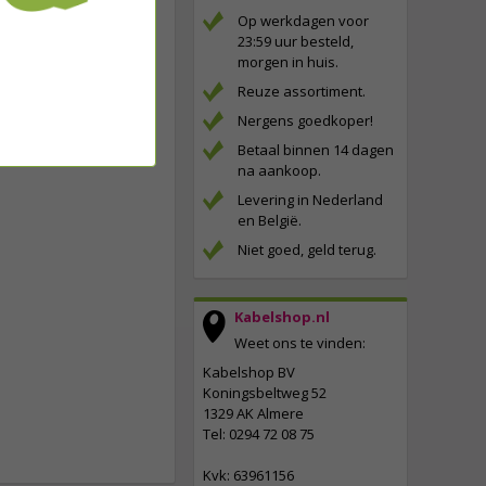
Op werkdagen voor
23:59 uur besteld,
morgen in huis.
Reuze assortiment.
Nergens goedkoper!
Betaal binnen 14 dagen
na aankoop.
Levering in Nederland
en België.
Niet goed, geld terug.
Kabelshop.nl
Weet ons te vinden:
Kabelshop BV
Koningsbeltweg 52
1329 AK Almere
Tel: 0294 72 08 75
Kvk: 63961156