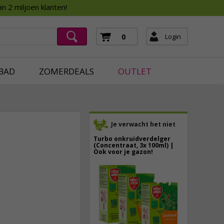
Assortimentsboek 2026
n 2 miljoen klanten!
ging
mera's
Login
0
ging
BAD
ZOMERDEALS
OUTLET
Je verwacht het niet
Turbo onkruidverdelger
(Concentraat, 3x 100ml) |
Ook voor je gazon!
43,
50
7,
95
40,
89
incl. btw