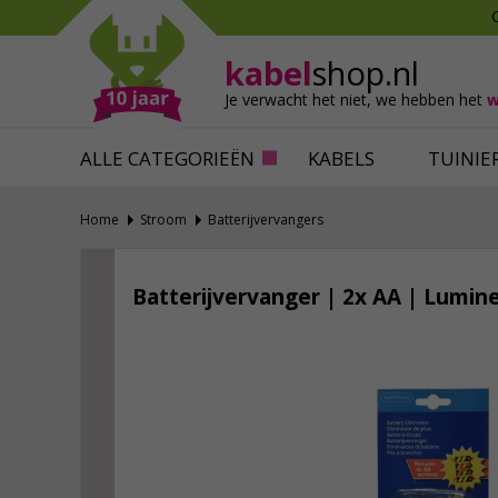
Mollen verjagen
Verfbenodigdhede
Slakken bestrijden
Behangbenodigdh
kabel
shop.nl
Katten verjagen
Ventilatie
Je verwacht het niet,
we hebben het
w
Alles tegen ongedierte
Alles voor je klus
ALLE CATEGORIEËN
KABELS
TUINIE
Home
Stroom
Batterijvervangers
Batterijvervanger | 2x AA | Lumin