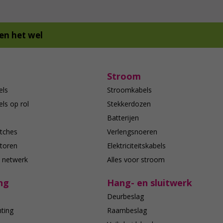
en het wel
Stroom
els
Stroomkabels
ls op rol
Stekkerdozen
Batterijen
tches
Verlengsnoeren
toren
Elektriciteitskabels
e netwerk
Alles voor stroom
ng
Hang- en sluitwerk
Deurbeslag
hting
Raambeslag