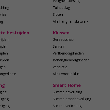
n
Veiligheidsbeslag
chting
Tuinbeslag
riaal
Sloten
ing
Alle hang- en sluitwerk
te bestrijden
Klussen
rijden
Gereedschap
ijden
Sanitair
ijden
Verfbenodigdheden
rijden
Behangbenodigdheden
agen
Ventilatie
ongedierte
Alles voor je klus
ing
Smart Home
ging
Slimme beveiliging
liging
Slimme brandbeveiliging
liging
Slimme verlichting