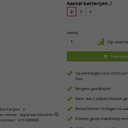
Aantal batterijen:
2
2
3
4
Aantal
Op voorra
Toevoeg
Op werkdagen voor 23:59 uur 
huis
Nergens goedkoper!
Meer dan 2 miljoen klanten gi
Betaal binnen 14 dagen na a
batterijen:
2
or nieuw:
Apparaat inleveren
Klanten geven Kabelshop een 
lnummer:
K151000069