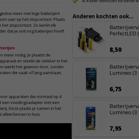
Al 4 keer verkozen tot beste 
gedoe meer met lege batterijen!
Anderen kochten ook...
oon aan op het stopcontact. Plaats
n het stopcontact. Zo werkt elk
Batterijver
er dat je ooit nog batterijen hoeft
PerfectLED 
terijen
8,50
n meer nodig. Je plaatst de
 apparaat en steekt de stekker in het
Batterijver
l en werkt het gewoon door, zonder
Lumineo (3 
araten die vaak of lang aanstaan,
6,75
voor apparaten die normaal op 4
 uit een voedingsadapter met een
Batterijverv
terij. Deze plaats je samen in het
Lumineo (3 
ct
alleen
binnen in huis.
7,95