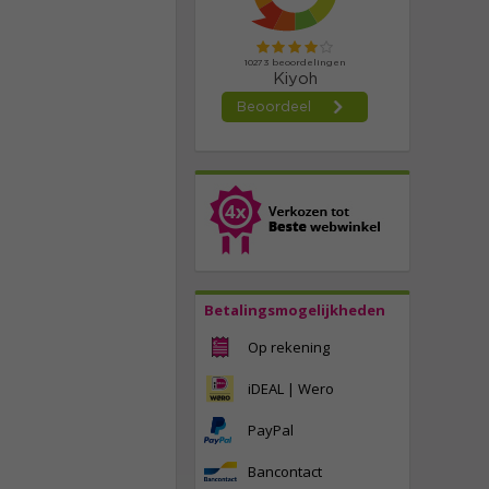
Betalingsmogelijkheden
Op rekening
iDEAL | Wero
PayPal
Bancontact