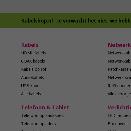
Kabelshop.nl -
Je verwacht het niet, we hebb
Kabels
Netwerk
HDMI Kabels
Netwerkkab
COAX kabels
Netwerkkabe
Kabels op rol
Patchkasten
Audiokabels
Netwerk swi
USB kabels
RJ45 connec
Alle kabels
Alles voor j
Telefoon & Tablet
Verlichti
Telefoon oplaadkabels
LED lampen
Telefoon opladers
Buitenverlic