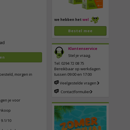
we hebben het
wel
Bestel mee
ad
Klantenservice
Stel je vraag.
en
Tel: 0294 72 08 75
Bereikbaar op werkdagen
besteld, morgen in
tussen 09:00 en 17:00
Veelgestelde vragen
Contactformulier
ngen je voor
ankoop
9.1/10