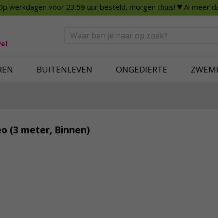
Op werkdagen voor 23:59 uur besteld, morgen thuis!
♥ Al meer da
n
Smart Home
Slimme beveili
eden
Huishouden
Beveiligingsca
Deurbellen
Dummy beveili
el
Alles voor in huis
Alle beveiliging
REN
BUITENLEVEN
ONGEDIERTE
ZWEM
eo (3 meter, Binnen)