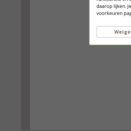
daarop lijken. 
voorkeuren pag
Weige