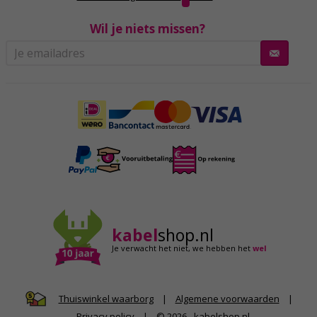
Wil je niets missen?
kabel
shop.nl
Je verwacht het niet,
we hebben het
wel
|
Algemene voorwaarden
|
Thuiswinkel waarborg
Privacy policy
|
© 2026 - kabelshop.nl