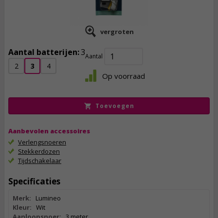
vergroten
Aantal batterijen:
3
7,
95
Aantal
7,
55
2
3
4
Op voorraad
incl. btw
Toevoegen
Aanbevolen accessoires
Verlengsnoeren
Stekkerdozen
Tijdschakelaar
Specificaties
Merk:
Lumineo
Kleur:
Wit
Aanloopsnoer:
3 meter