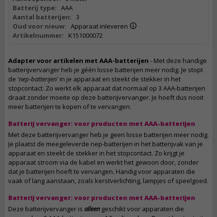
Batterij type:
AAA
Aantal batterijen:
3
Oud voor nieuw:
Apparaat inleveren
Artikelnummer:
K151000072
Adapter voor artikelen met AAA-batterijen
- Met deze handige
batterijvervanger heb je géén losse batterijen meer nodig. Je stopt
de
'nep-batterijen'
in je apparaat en steekt de stekker in het
stopcontact. Zo werkt elk apparaat dat normaal op 3 AAA-batterijen
draait zonder moeite op deze batterijvervanger. Je hoeft dus nooit
meer batterijen te kopen of te vervangen.
Batterij vervanger: voor producten met AAA-batterijen
Met deze batterijvervanger heb je geen losse batterijen meer nodig.
Je plaatst de meegeleverde nep-batterijen in het batterijvak van je
apparaat en steekt de stekker in het stopcontact. Zo krijgt je
apparaat stroom via de kabel en werkt het gewoon door, zonder
dat je batterijen hoeft te vervangen. Handig voor apparaten die
vaak of lang aanstaan, zoals kerstverlichting, lampjes of speelgoed.
Batterij vervanger: voor producten met AAA-batterijen
Deze batterijvervanger is
alleen
geschikt voor apparaten die