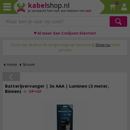
kabel
shop.nl
0
Je verwacht het niet,
we hebben het
wel
♥ Al meer dan 2 miljoen klanten!
Op werkdagen voor 23:59 uur besteld, morgen thuis!
Scoor top deals in de mega magazijn opruiming!
Shop nu
want
OP=OP!
Home
Stroom
Batterijvervanger | 3x AAA | Lumineo (3 meter,
Binnen)
OP=OP