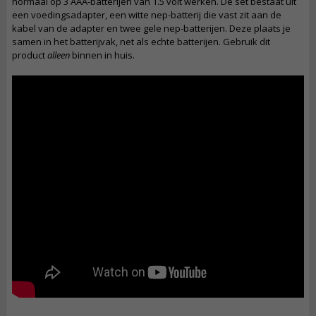
normaal op 3 AAA-batterijen van 1.5 volt werken. De set bestaat uit
een voedingsadapter, een witte nep-batterij die vast zit aan de
kabel van de adapter en twee gele nep-batterijen. Deze plaats je
samen in het batterijvak, net als echte batterijen. Gebruik dit
product
alleen
binnen in huis.