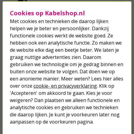
7,95
Cookies op Kabelshop.nl
Met cookies en technieken die daarop lijken
Batterijvervanger | 2x AAA |
Lumineo (3 meter, Binnen)
helpen we je beter en persoonlijker. Dankzij
functionele cookies werkt de website goed. Ze
hebben ook een analytische functie. Zo maken we
6,75
de website elke dag een beetje beter. We laten je
graag nuttige advertenties zien. Daarom
Batterijvervanger | 3x AA | Lumineo
gebruiken we technologie om je gedrag binnen en
(3 meter, Binnen)
buiten onze website te volgen. Dat doen we op
een anonieme manier. Meer weten? Lees hier alles
7,95
over onze
cookie- en privacyverklaring
. Klik op
'Accepteren' om akkoord te gaan. Kies je voor
weigeren? Dan plaatsen we alleen functionele en
analytische cookies en gebruiken we technieken
die daarop lijken. Je kunt je voorkeuren later nog
Je verwacht het niet
aanpassen op de voorkeuren pagina.
Turbo onkruidverdelger (Concentraat,
3x 100ml) | Ook voor je gazon!