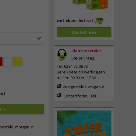
we hebben het
wel
Bestel mee
Klantenservice
Stel je vraag.
vergroten
Tel: 0294 72 08 75
Bereikbaar op werkdagen
tussen 09:00 en 17:00
Veelgestelde vragen
ad
Contactformulier
en
besteld, morgen in