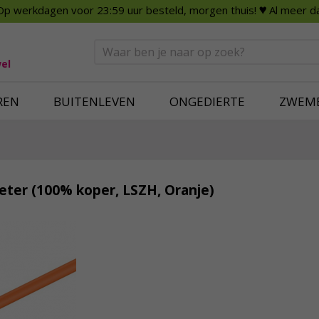
Op werkdagen voor 23:59 uur besteld, morgen thuis!
♥ Al meer da
n
Smart Home
Slimme beveili
eden
Huishouden
Beveiligingsca
Deurbellen
Dummy beveili
el
Alles voor in huis
Alle beveiliging
REN
BUITENLEVEN
ONGEDIERTE
ZWEM
eter (100% koper, LSZH, Oranje)