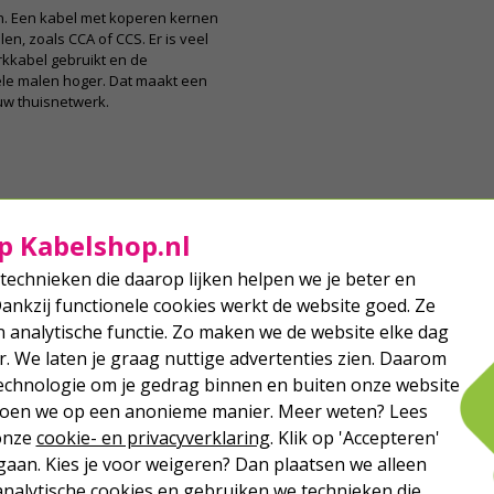
n. Een kabel met koperen kernen
en, zoals CCA of CCS. Er is veel
kkabel gebruikt en de
ele malen hoger. Dat maakt een
uw thuisnetwerk.
p Kabelshop.nl
technieken die daarop lijken helpen we je beter en
Dankzij functionele cookies werkt de website goed. Ze
analytische functie. Zo maken we de website elke dag
r. We laten je graag nuttige advertenties zien. Daarom
echnologie om je gedrag binnen en buiten onze website
 doen we op een anonieme manier. Meer weten? Lees
 onze
cookie- en privacyverklaring
. Klik op 'Accepteren'
aan. Kies je voor weigeren? Dan plaatsen we alleen
analytische cookies en gebruiken we technieken die