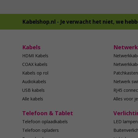
Kabelshop.nl -
Je verwacht het niet, we hebb
Kabels
Netwerk
HDMI Kabels
Netwerkkab
COAX kabels
Netwerkkabe
Kabels op rol
Patchkasten
Audiokabels
Netwerk swi
USB kabels
RJ45 connec
Alle kabels
Alles voor j
Telefoon & Tablet
Verlichti
Telefoon oplaadkabels
LED lampen
Telefoon opladers
Buitenverlic