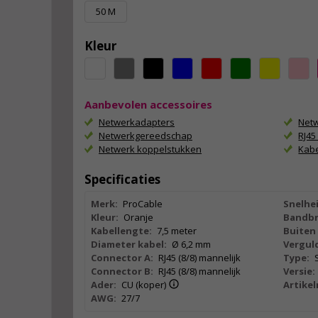
50 M
Kleur
Aanbevolen accessoires
Netwerkadapters
Netw
Netwerkgereedschap
RJ4
Netwerk koppelstukken
Kab
Specificaties
Merk:
ProCable
Snelhei
Kleur:
Oranje
Bandbr
Kabellengte:
7,5 meter
Buiten 
Diameter kabel:
Ø 6,2 mm
Vergul
Connector A:
RJ45 (8/8) mannelijk
Type:
Connector B:
RJ45 (8/8) mannelijk
Versie:
Ader:
CU (koper)
Artike
AWG:
27/7