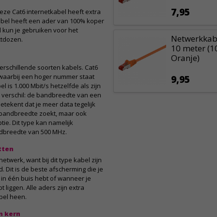
7,95
eze Cat6 internetkabel heeft extra
bel heeft een ader van 100% koper
 kun je gebruiken voor het
Netwerkkabe
tdozen.
10 meter (1
Oranje)
verschillende soorten kabels. Cat6
 waarbij een hoger nummer staat
9,95
 is 1.000 Mbit/s hetzelfde als zijn
t verschil: de bandbreedte van een
betekent dat je meer data tegelijk
r bandbreedte zoekt, maar ook
tie. Dit type kan namelijk
ndbreedte van 500 MHz.
tten
etwerk, want bij dit type kabel zijn
 Dit is de beste afscherming die je
 in één buis hebt of wanneer je
 liggen. Alle aders zijn extra
bel heen.
n kern