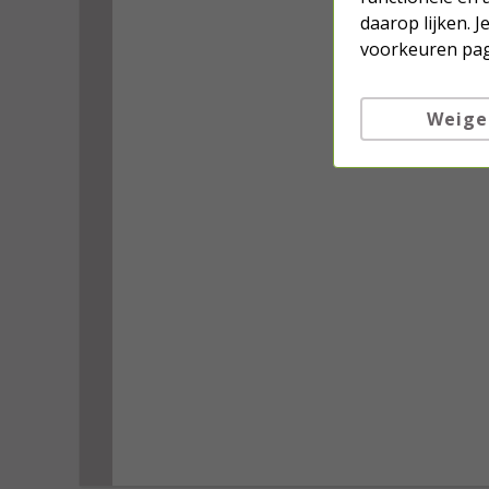
daarop lijken. 
voorkeuren pag
Weige