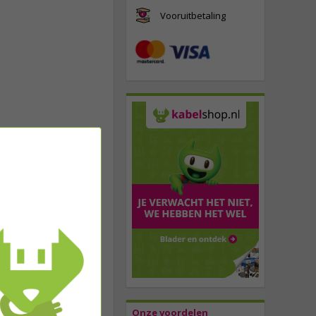
Vooruitbetaling
Onze voordelen