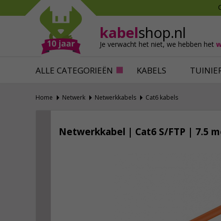
Mollen verjagen
Verfbenodigdhede
Slakken bestrijden
Behangbenodigdh
kabel
shop.nl
Katten verjagen
Ventilatie
Je verwacht het niet,
we hebben het
w
Alles tegen ongedierte
Alles voor je klus
ALLE CATEGORIEËN
KABELS
TUINIE
Home
Netwerk
Netwerkkabels
Cat6 kabels
Netwerkkabel | Cat6 S/FTP | 7.5 m