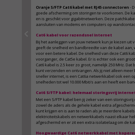
Oranje S/FTP Cat6 kabel met RJ45 connectoren
- D
goede afscherming om storingen te voorkomen. De ka
en is geschikt voor gigabitnetwerken. Deze patchkabel
aansluiten van modems en computers op wandcontac
Cat6 kabel voor razendsnel internet
Bij het aanleggen van jouw netwerk kun je kiezen uit 
geeft de snelheid en bandbreedte van de kabel aan,
voor een betere kabel. De snelheid van deze Cat6 kabel
voorganger, de Cat5e kabel. Er is echter ook een groo
Cat6 kabel is 2.5 keer zo groot, namelijk 250 MHz. Dat 
kunt verzenden en ontvangen. Als jij niet alleen mee
sneller internet, is een Cat6a netwerkkabel ook een op
snelheden tot wel 10.000 Mbit/s aan en heeft een ba
Cat6 S/FTP kabel: helemaal storingsvrij interne
Met een S/FTP kabel ben jij zeker van een storingsvrij n
zowel de aders als de gehele kabel extra afgeschermd.
kunt krijgen en is aan te raden als je meerdere kabels
elektriciteitskabels en netwerkkabels naast elkaar hebt
afgeschermd en er zit een extra isolatielaag om de ka
Hoogwaardige Cat6 netwerkkabel met kopere