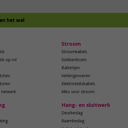
en het wel
Stroom
els
Stroomkabels
ls op rol
Stekkerdozen
Batterijen
tches
Verlengsnoeren
toren
Elektriciteitskabels
e netwerk
Alles voor stroom
ng
Hang- en sluitwerk
Deurbeslag
hting
Raambeslag