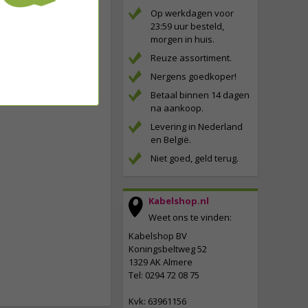
Op werkdagen voor
23:59 uur besteld,
morgen in huis.
Reuze assortiment.
Nergens goedkoper!
Betaal binnen 14 dagen
na aankoop.
Levering in Nederland
en België.
Niet goed, geld terug.
Kabelshop.nl
Weet ons te vinden:
Kabelshop BV
Koningsbeltweg 52
1329 AK Almere
Tel: 0294 72 08 75
Kvk: 63961156