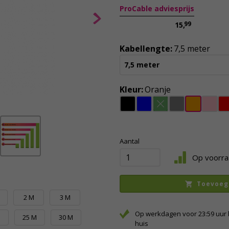
ProCable adviesprijs
99
15,
Kabellengte:
7,5 meter
7,5 meter
Kleur:
Oranje
Aantal
Op voorra
Toevoeg
M
2 M
3 M
Op werkdagen voor 23:59 uur 
M
25 M
30 M
huis