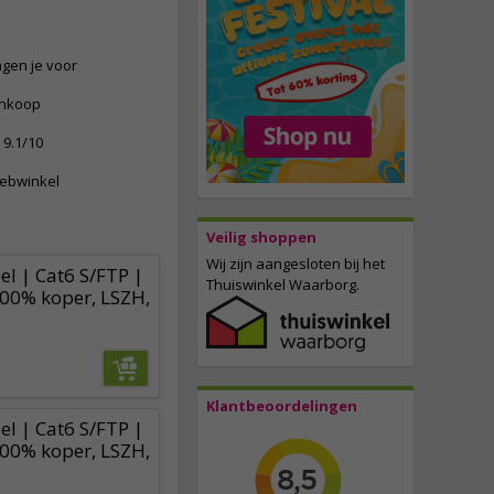
ngen je voor
ankoop
9.1/10
webwinkel
Veilig shoppen
Wij zijn aangesloten bij het
l | Cat6 S/FTP |
Thuiswinkel Waarborg.
100% koper, LSZH,
Klantbeoordelingen
l | Cat6 S/FTP |
100% koper, LSZH,