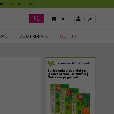
Assortimentsboek 2026
n 2 miljoen klanten!
ging
mera's
Login
0
ging
BAD
ZOMERDEALS
OUTLET
Je verwacht het niet
Turbo onkruidverdelger
(Concentraat, 3x 100ml) |
Ook voor je gazon!
43,
50
7,
95
40,
89
incl. btw