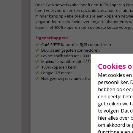
Deze Cat6 netwerkkabel heeft een 100% koperen ker
heeft veel voordelen ten opzichte van andere material
minder kans op kabelbreuk als je een koperen netwer
gegarandeerde snelheid over langere afstanden is v
kabel met 100% koperen kern de beste keuze voor jo
Eigenschappen:
Cat6 S/FTP kabel met RJ45 connectoren
Duurzaam gegoten connectoren
Levert snelheden tot 1.000 Mbps
Maximale bandbreedte: 250 MHz
Cookies o
100% koperen kern
Lengte: 7.5 meter
Met cookies en 
Halogeenvrij en vlamvertragend (LSZH)
persoonlijker. 
hebben ook een 
een beetje bete
gebruiken we t
te volgen. Dat
hier alles over
om akkoord te g
functionele en 