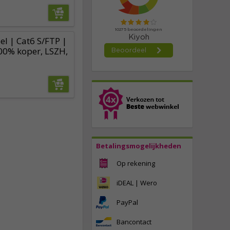
l | Cat6 S/FTP |
00% koper, LSZH,
Betalingsmogelijkheden
Op rekening
iDEAL | Wero
PayPal
Bancontact