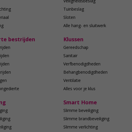
n
Veiligheidsbeslag
chting
Tuinbeslag
riaal
Sloten
ing
Alle hang- en sluitwerk
te bestrijden
Klussen
rijden
Gereedschap
ijden
Sanitair
ijden
Verfbenodigdheden
rijden
Behangbenodigdheden
agen
Ventilatie
ongedierte
Alles voor je klus
ing
Smart Home
ging
Slimme beveiliging
liging
Slimme brandbeveiliging
liging
Slimme verlichting