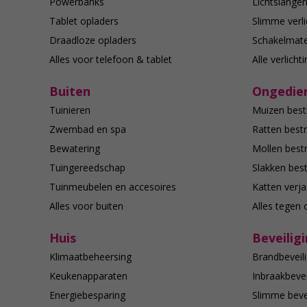
Powerbanks
Lichtslange
Tablet opladers
Slimme verli
Draadloze opladers
Schakelmate
Alles voor telefoon & tablet
Alle verlicht
Buiten
Ongedier
Tuinieren
Muizen best
Zwembad en spa
Ratten bestr
Bewatering
Mollen bestr
Tuingereedschap
Slakken best
Tuinmeubelen en accesoires
Katten verj
Alles voor buiten
Alles tegen 
Huis
Beveilig
Klimaatbeheersing
Brandbeveili
Keukenapparaten
Inbraakbevei
Energiebesparing
Slimme bevei