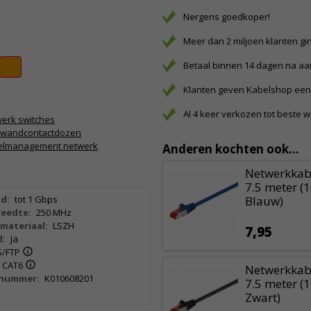
Nergens goedkoper!
Meer dan 2 miljoen klanten gi
Betaal binnen 14 dagen na a
Klanten geven Kabelshop een 
Al 4 keer verkozen tot beste 
erk switches
5 wandcontactdozen
elmanagement netwerk
Anderen kochten ook...
Netwerkkabe
7.5 meter (
d:
tot 1 Gbps
Blauw)
eedte:
250 MHz
materiaal:
LSZH
7,95
d:
Ja
S/FTP
CAT6
Netwerkkabe
lnummer:
K010608201
7.5 meter (
Zwart)