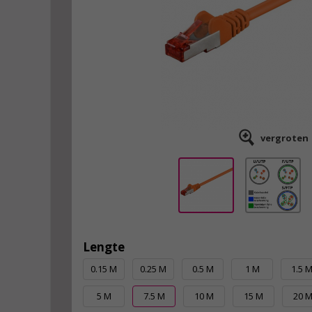
vergroten
Lengte
0.15 M
0.25 M
0.5 M
1 M
1.5 
5 M
7.5 M
10 M
15 M
20 