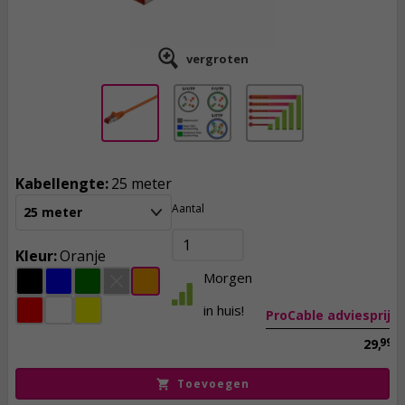
vergroten
Kabellengte:
25 meter
Aantal
25 meter
17,
95
incl. btw
Kleur:
Oranje
Morgen
in huis!
ProCable adviesprijs
99
29,
Toevoegen