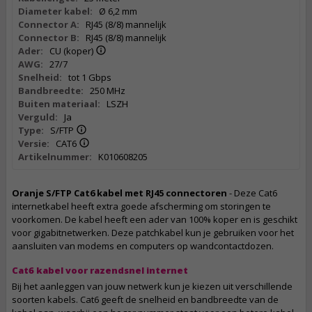
Diameter kabel:
Ø 6,2 mm
Connector A:
RJ45 (8/8) mannelijk
Connector B:
RJ45 (8/8) mannelijk
Ader:
CU (koper)
AWG:
27/7
Snelheid:
tot 1 Gbps
Bandbreedte:
250 MHz
Buiten materiaal:
LSZH
Verguld:
Ja
Type:
S/FTP
Versie:
CAT6
Artikelnummer:
K010608205
Oranje S/FTP Cat6 kabel met RJ45 connectoren
- Deze Cat6
internetkabel heeft extra goede afscherming om storingen te
voorkomen. De kabel heeft een ader van 100% koper en is geschikt
voor gigabitnetwerken. Deze patchkabel kun je gebruiken voor het
aansluiten van modems en computers op wandcontactdozen.
Cat6 kabel voor razendsnel internet
Bij het aanleggen van jouw netwerk kun je kiezen uit verschillende
soorten kabels. Cat6 geeft de snelheid en bandbreedte van de