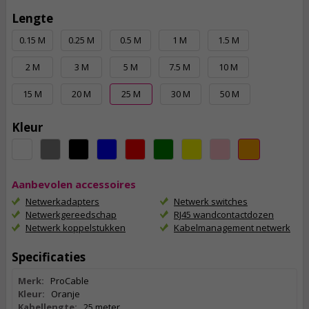
Lengte
0.15 M
0.25 M
0.5 M
1 M
1.5 M
2 M
3 M
5 M
7.5 M
10 M
15 M
20 M
25 M
30 M
50 M
Kleur
Aanbevolen accessoires
Netwerkadapters
Netwerk switches
Netwerkgereedschap
RJ45 wandcontactdozen
Netwerk koppelstukken
Kabelmanagement netwerk
Specificaties
Merk:
ProCable
Kleur:
Oranje
Kabellengte:
25 meter