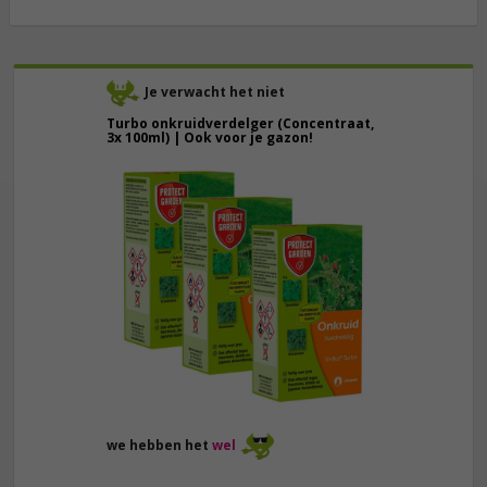
Je verwacht het niet
Turbo onkruidverdelger (Concentraat,
3x 100ml) | Ook voor je gazon!
43,
50
40,
89
we hebben het
wel