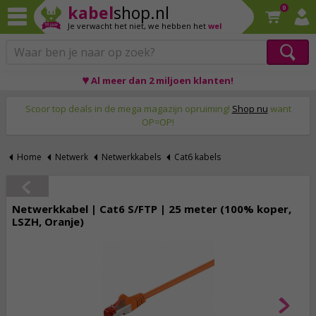
kabel
shop.nl
0
Je verwacht het niet,
we hebben het
wel
♥ Al meer dan 2 miljoen klanten!
Op werkdagen voor 23:59 uur besteld, morgen thuis!
Scoor top deals in de mega magazijn opruiming!
Shop nu
want
OP=OP!
Home
Netwerk
Netwerkkabels
Cat6 kabels
Netwerkkabel | Cat6 S/FTP | 25 meter (100% koper,
LSZH, Oranje)