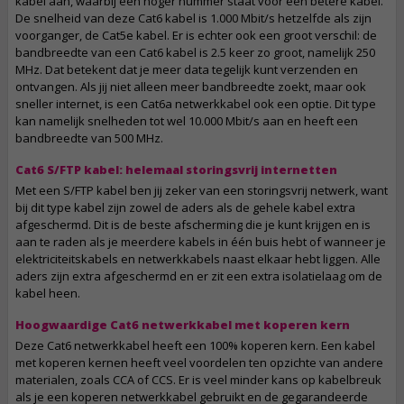
kabel aan, waarbij een hoger nummer staat voor een betere kabel.
De snelheid van deze Cat6 kabel is 1.000 Mbit/s hetzelfde als zijn
voorganger, de Cat5e kabel. Er is echter ook een groot verschil: de
bandbreedte van een Cat6 kabel is 2.5 keer zo groot, namelijk 250
MHz. Dat betekent dat je meer data tegelijk kunt verzenden en
ontvangen. Als jij niet alleen meer bandbreedte zoekt, maar ook
sneller internet, is een Cat6a netwerkkabel ook een optie. Dit type
kan namelijk snelheden tot wel 10.000 Mbit/s aan en heeft een
bandbreedte van 500 MHz.
Cat6 S/FTP kabel: helemaal storingsvrij internetten
Met een S/FTP kabel ben jij zeker van een storingsvrij netwerk, want
bij dit type kabel zijn zowel de aders als de gehele kabel extra
afgeschermd. Dit is de beste afscherming die je kunt krijgen en is
aan te raden als je meerdere kabels in één buis hebt of wanneer je
elektriciteitskabels en netwerkkabels naast elkaar hebt liggen. Alle
aders zijn extra afgeschermd en er zit een extra isolatielaag om de
kabel heen.
Hoogwaardige Cat6 netwerkkabel met koperen kern
Deze Cat6 netwerkkabel heeft een 100% koperen kern. Een kabel
met koperen kernen heeft veel voordelen ten opzichte van andere
materialen, zoals CCA of CCS. Er is veel minder kans op kabelbreuk
als je een koperen netwerkkabel gebruikt en de gegarandeerde