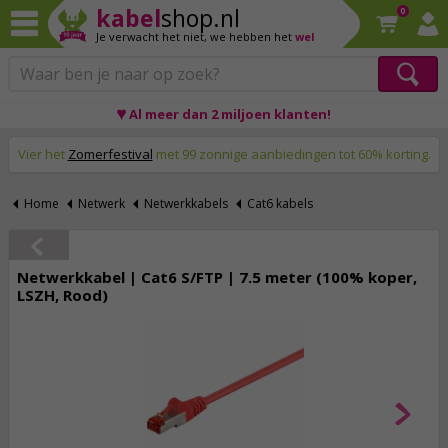
kabel
shop.nl
0
Je verwacht het niet,
we hebben het
wel
♥ Al meer dan 2 miljoen klanten!
Op werkdagen voor 23:59 uur besteld, morgen thuis!
Vier het
Zomerfestival
met 99 zonnige aanbiedingen tot 60% korting.
Home
Netwerk
Netwerkkabels
Cat6 kabels
Netwerkkabel | Cat6 S/FTP | 7.5 meter (100% koper,
LSZH, Rood)