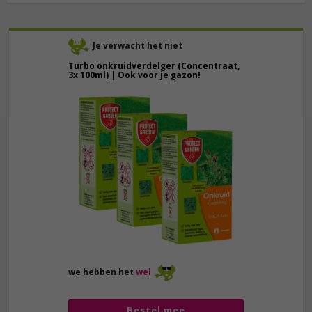
Je verwacht het niet
Turbo onkruidverdelger (Concentraat,
3x 100ml) | Ook voor je gazon!
43,
50
40,
89
we hebben het
wel
Bestel mee