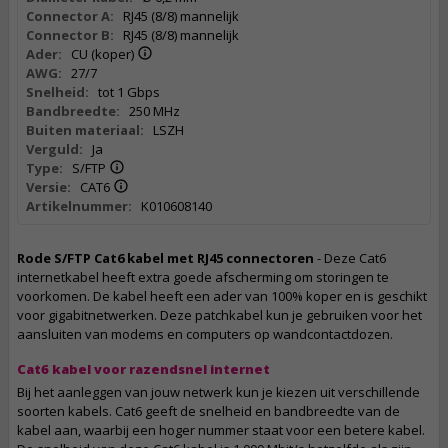
Connector A:
RJ45 (8/8) mannelijk
Connector B:
RJ45 (8/8) mannelijk
Ader:
CU (koper)
AWG:
27/7
Snelheid:
tot 1 Gbps
Bandbreedte:
250 MHz
Buiten materiaal:
LSZH
Verguld:
Ja
Type:
S/FTP
Versie:
CAT6
Artikelnummer:
K010608140
Rode S/FTP Cat6 kabel met RJ45 connectoren
- Deze Cat6
internetkabel heeft extra goede afscherming om storingen te
voorkomen. De kabel heeft een ader van 100% koper en is geschikt
voor gigabitnetwerken. Deze patchkabel kun je gebruiken voor het
aansluiten van modems en computers op wandcontactdozen.
Cat6 kabel voor razendsnel internet
Bij het aanleggen van jouw netwerk kun je kiezen uit verschillende
soorten kabels. Cat6 geeft de snelheid en bandbreedte van de
kabel aan, waarbij een hoger nummer staat voor een betere kabel.