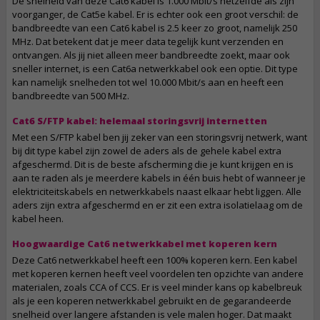
De snelheid van deze Cat6 kabel is 1.000 Mbit/s hetzelfde als zijn
voorganger, de Cat5e kabel. Er is echter ook een groot verschil: de
bandbreedte van een Cat6 kabel is 2.5 keer zo groot, namelijk 250
MHz. Dat betekent dat je meer data tegelijk kunt verzenden en
ontvangen. Als jij niet alleen meer bandbreedte zoekt, maar ook
sneller internet, is een Cat6a netwerkkabel ook een optie. Dit type
kan namelijk snelheden tot wel 10.000 Mbit/s aan en heeft een
bandbreedte van 500 MHz.
Cat6 S/FTP kabel: helemaal storingsvrij internetten
Met een S/FTP kabel ben jij zeker van een storingsvrij netwerk, want
bij dit type kabel zijn zowel de aders als de gehele kabel extra
afgeschermd. Dit is de beste afscherming die je kunt krijgen en is
aan te raden als je meerdere kabels in één buis hebt of wanneer je
elektriciteitskabels en netwerkkabels naast elkaar hebt liggen. Alle
aders zijn extra afgeschermd en er zit een extra isolatielaag om de
kabel heen.
Hoogwaardige Cat6 netwerkkabel met koperen kern
Deze Cat6 netwerkkabel heeft een 100% koperen kern. Een kabel
met koperen kernen heeft veel voordelen ten opzichte van andere
materialen, zoals CCA of CCS. Er is veel minder kans op kabelbreuk
als je een koperen netwerkkabel gebruikt en de gegarandeerde
snelheid over langere afstanden is vele malen hoger. Dat maakt