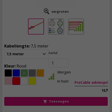
vergroten
Kabellengte:
7,5 meter
Aantal
7,5 meter
7,
95
incl. btw
Kleur:
Rood
Morgen
in huis!
ProCable adviesprijs
99
15,
Toevoegen