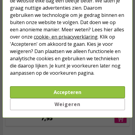
de website elke dag een beetje beter. We laten je
graag nuttige advertenties zien. Daarom
Anderen kochten ook...
gebruiken we technologie om je gedrag binnen en
Netwerkkabel | Cat6 S/FTP | 5
buiten onze website te volgen. Dat doen we op
meter (100% koper, LSZH, Rood)
een anonieme manier. Meer weten? Lees hier alles
over onze
cookie- en privacyverklaring
. Klik op
5,25
'Accepteren' om akkoord te gaan. Kies je voor
weigeren? Dan plaatsen we alleen functionele en
Netwerkkabel | Cat6 S/FTP | 0.25
analytische cookies en gebruiken we technieken
meter (100% koper, LSZH, Groen)
die daarop lijken. Je kunt je voorkeuren later nog
aanpassen op de voorkeuren pagina.
1,45
Accepteren
Netwerkkabel | Cat6 S/FTP | 7.5
meter (100% koper, LSZH, Zwart)
Weigeren
7,95