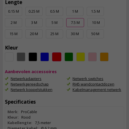
Lengte
0.15 M
0.25 M
0.5 M
1 M
1.5 M
2 M
3 M
5 M
7.5 M
10 M
15 M
20 M
25 M
30 M
50 M
Kleur
Aanbevolen accessoires
Netwerkadapters
Netwerk switches
Netwerkgereedschap
RJ45 wandcontactdozen
Netwerk koppelstukken
Kabelmanagement netwerk
Specificaties
Merk:
ProCable
Kleur:
Rood
Kabellengte:
7,5 meter
Diameter kabel:
Ø 6,2 mm