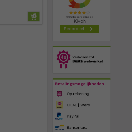
Betalingsmogelijkheden
Op rekening
iDEAL | Wero
PayPal
Bancontact