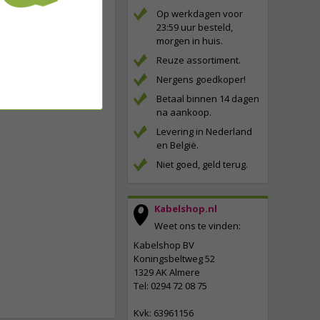
Op werkdagen voor
23:59 uur besteld,
morgen in huis.
Reuze assortiment.
Nergens goedkoper!
Betaal binnen 14 dagen
na aankoop.
Levering in Nederland
en België.
Niet goed, geld terug.
Kabelshop.nl
Weet ons te vinden:
Kabelshop BV
Koningsbeltweg 52
1329 AK Almere
Tel: 0294 72 08 75
Kvk: 63961156