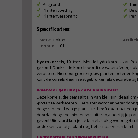
Potgrond
Tui
Plantenvoeding
Bewa
Plantenverzorging
Perl
Specificaties
Merk:
Pokon
Artike
Inhoud:
10 L
Hydrokorrels, 10 liter
- Met de hydrokorrels van Poko
gezond. Dankzij de korrels wordt de waterafvoer, oo
verbeterd. Hierdoor groeien jouw planten beter en kri
kunt de korrels daarnaast gebruiken als decoratie bi
Waarvoor gebruik je deze kleikorrels?
Deze korrels, die gemaakt zijn van klei, zijn ideaal o
-potten te verbeteren. Het water wordt er beter door 
de gezondheid van je plant. Het heeft daarnaat een pos
doordat de grond minder snel uitdroogt hoef jij je pla
geven! Uiteraard kun je de korrels ook gewoon gebrui
bedekken zodat je plant nog beter naar voren komt.
Hydrokorrels gebruiksaanwijzing