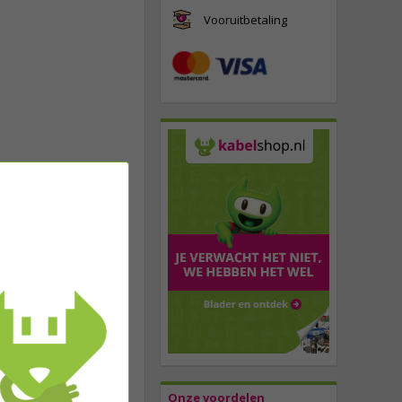
Vooruitbetaling
Onze voordelen