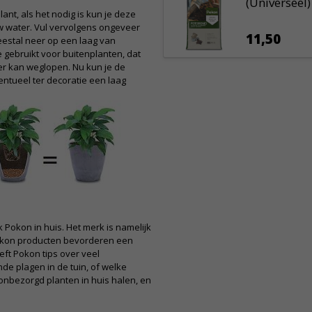
(Universeel)
ant, als het nodig is kun je deze
w water. Vul vervolgens ongeveer
11,50
eestal neer op een laag van
e gebruikt voor buitenplanten, dat
ter kan weglopen. Nu kun je de
entueel ter decoratie een laag
k Pokon in huis. Het merk is namelijk
okon producten bevorderen een
eft Pokon tips over veel
e plagen in de tuin, of welke
 onbezorgd planten in huis halen, en