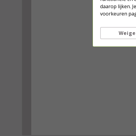
daarop lijken. 
voorkeuren pag
Weige