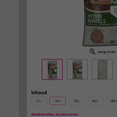
vergroten
Inhoud
5 L
10 L
20 L
60 L
180 
Aanbevolen accessoires