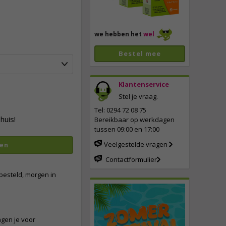
we hebben het
wel
Bestel mee
Klantenservice
Stel je vraag.
vergroten
Tel: 0294 72 08 75
huis!
Bereikbaar op werkdagen
tussen 09:00 en 17:00
Veelgestelde vragen
en
Contactformulier
besteld, morgen in
ngen je voor