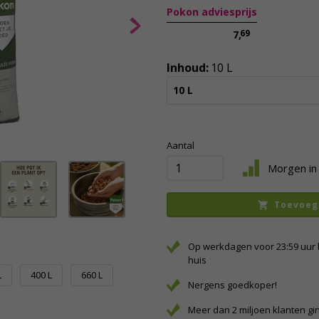
Pokon adviesprijs
69
7,
Inhoud:
10 L
10 L
Aantal
Morgen in 
Toevoeg
Op werkdagen voor 23:59 uur 
huis
L
400 L
660 L
Nergens goedkoper!
Meer dan 2 miljoen klanten gi