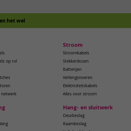
en het wel
Stroom
els
Stroomkabels
ls op rol
Stekkerdozen
Batterijen
tches
Verlengsnoeren
toren
Elektriciteitskabels
e netwerk
Alles voor stroom
ng
Hang- en sluitwerk
Deurbeslag
hting
Raambeslag