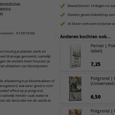
ngereedschap
Betaal binnen 14 dagen na a
tering
iet
Klanten geven Kabelshop een 
Al 4 keer verkozen tot beste 
lnummer:
K170116163
Anderen kochten ook...
Perliet | Pok
label)
n houd jij je planten sterk en
k wel drainage genoemd, namelijk
jgen de wortels meer houvast. Je
7,25
j het afdekken van bloempotten.
Potgrond | P
m de afwatering in je bloembakken of
(Universeel)
gereguleerd, wat weer goed is voor
itief effect op je potgrond,
nt namelijk minder vaak water te
6,50
ken als decoratie om de aarde te
Potgrond | P