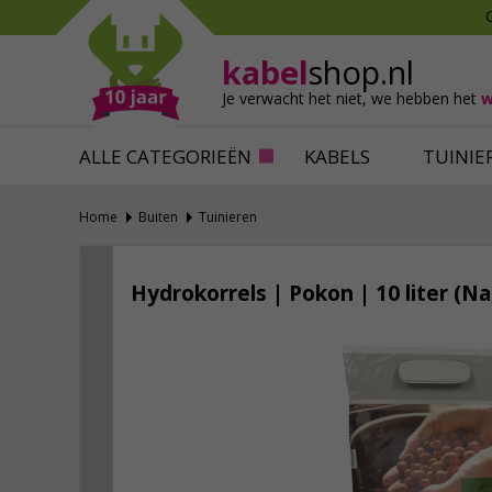
Mollen verjagen
Verfbenodigdhede
Slakken bestrijden
Behangbenodigdh
kabel
shop.nl
Katten verjagen
Ventilatie
Je verwacht het niet,
we hebben het
w
Alles tegen ongedierte
Alles voor je klus
ALLE CATEGORIEËN
KABELS
TUINIE
Home
Buiten
Tuinieren
Hydrokorrels | Pokon | 10 liter (Nat