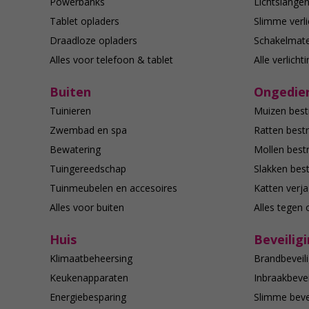
Powerbanks
Lichtslange
Tablet opladers
Slimme verli
Draadloze opladers
Schakelmate
Alles voor telefoon & tablet
Alle verlicht
Buiten
Ongedier
Tuinieren
Muizen best
Zwembad en spa
Ratten bestr
Bewatering
Mollen bestr
Tuingereedschap
Slakken best
Tuinmeubelen en accesoires
Katten verj
Alles voor buiten
Alles tegen 
Huis
Beveilig
Klimaatbeheersing
Brandbeveili
Keukenapparaten
Inbraakbevei
Energiebesparing
Slimme bevei