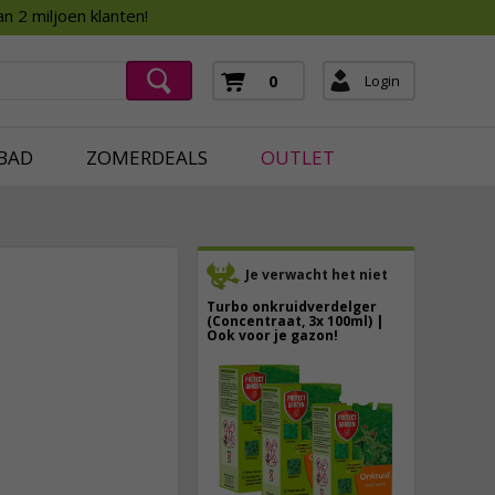
Assortimentsboek 2026
n 2 miljoen klanten!
ging
mera's
Login
0
ging
BAD
ZOMERDEALS
OUTLET
Je verwacht het niet
Turbo onkruidverdelger
(Concentraat, 3x 100ml) |
Ook voor je gazon!
43,
50
6,
95
40,
89
incl. btw