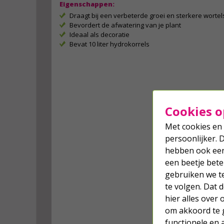
Eigenschappen:
Draagt bij een verbeterde groei en sterkere wortel
Bevordert de afwatering van je plant
Ideaal als decoratie
Bevat 10 liter hydrokorrels
Cookies o
Met cookies en 
persoonlijker. 
hebben ook een 
een beetje bete
gebruiken we t
te volgen. Dat
hier alles over
om akkoord te g
functionele en 