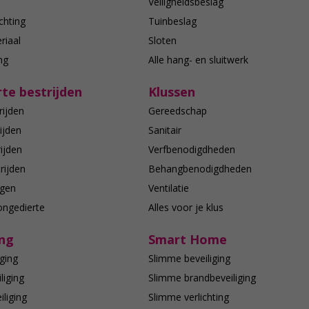
n
Veiligheidsbeslag
chting
Tuinbeslag
riaal
Sloten
ing
Alle hang- en sluitwerk
te bestrijden
Klussen
rijden
Gereedschap
ijden
Sanitair
ijden
Verfbenodigdheden
rijden
Behangbenodigdheden
agen
Ventilatie
ongedierte
Alles voor je klus
ing
Smart Home
ging
Slimme beveiliging
liging
Slimme brandbeveiliging
liging
Slimme verlichting