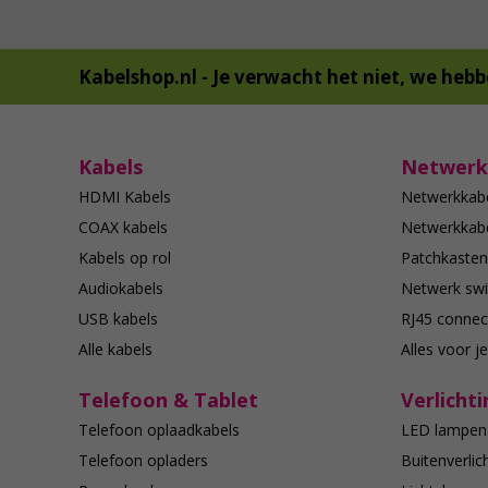
Kabelshop.nl -
Je verwacht het niet, we hebb
Kabels
Netwerk
HDMI Kabels
Netwerkkab
COAX kabels
Netwerkkabe
Kabels op rol
Patchkasten
Audiokabels
Netwerk swi
USB kabels
RJ45 connec
Alle kabels
Alles voor j
Telefoon & Tablet
Verlichti
Telefoon oplaadkabels
LED lampen
Telefoon opladers
Buitenverlic