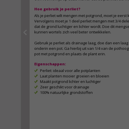
Hoe gebruik je perliet?
Als je perliet wilt mengen met potgrond, moet je eerst k
Vervolgens moet je 1 deel perliet mengen met 3/4 delen
dat de grond luchtiger en lichter wordt. Doe dit mengsel
kunnen wortels zich veel beter ontwikkelen.
Gebruik je perliet als drainage laag, doe dan een laag
onderin een pot. Ga hierbij uit van 1/4 van de pothoog
pot met potgrond en plaats de plant erin.
Eigenschappen:
Perliet: ideaal voor alle potplanten
Laat planten mooier groeien en bloeien
Maakt potgrond lichter en luchtiger
Zeer geschikt voor drainage
100% natuurlijke grondstoffen