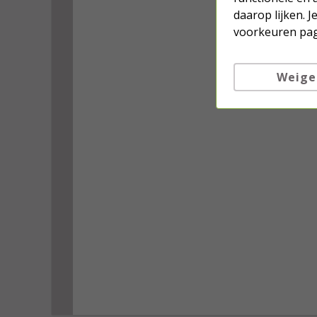
daarop lijken. 
voorkeuren pag
Weige