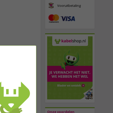
Vooruitbetaling
Onze voordelen