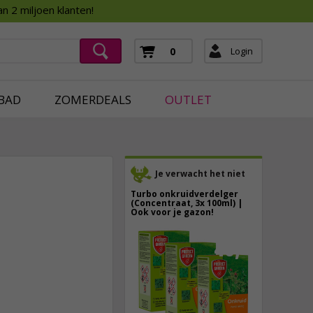
Assortimentsboek 2026
n 2 miljoen klanten!
ging
mera's
Login
0
ging
BAD
ZOMERDEALS
OUTLET
Je verwacht het niet
Turbo onkruidverdelger
(Concentraat, 3x 100ml) |
Ook voor je gazon!
43,
50
7,
25
40,
89
incl. btw