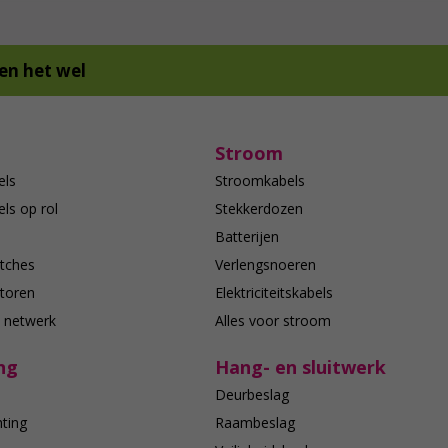
en het wel
Stroom
els
Stroomkabels
ls op rol
Stekkerdozen
Batterijen
tches
Verlengsnoeren
toren
Elektriciteitskabels
e netwerk
Alles voor stroom
ng
Hang- en sluitwerk
Deurbeslag
hting
Raambeslag