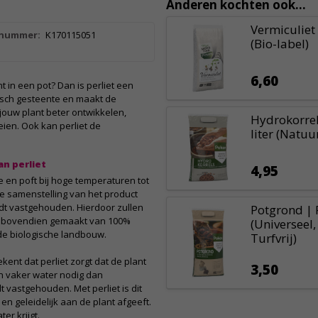
Anderen kochten ook...
Vermiculiet 
lnummer:
K170115051
(Bio-label)
6,60
t in een pot? Dan is perliet een
nisch gesteente en maakt de
 jouw plant beter ontwikkelen,
Hydrokorrel
ien. Ook kan perliet de
liter (Natuur
an perliet
4,95
e en poft bij hoge temperaturen tot
tige samenstelling van het product
rdt vastgehouden. Hierdoor zullen
Potgrond | P
 is bovendien gemaakt van 100%
(Universeel,
 de biologische landbouw.
Turfvrij)
ekent dat perliet zorgt dat de plant
3,50
ben vaker water nodig dan
 vastgehouden. Met perliet is dit
n geleidelijk aan de plant afgeeft.
er krijgt.