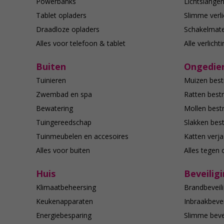
Powerbanks
Lichtslange
Tablet opladers
Slimme verli
Draadloze opladers
Schakelmate
Alles voor telefoon & tablet
Alle verlicht
Buiten
Ongedier
Tuinieren
Muizen best
Zwembad en spa
Ratten bestr
Bewatering
Mollen bestr
Tuingereedschap
Slakken best
Tuinmeubelen en accesoires
Katten verj
Alles voor buiten
Alles tegen 
Huis
Beveilig
Klimaatbeheersing
Brandbeveili
Keukenapparaten
Inbraakbevei
Energiebesparing
Slimme bevei