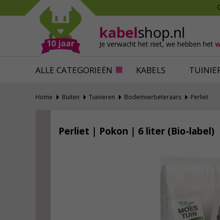
Mollen verjagen
Verfbenodigdhede
Slakken bestrijden
Behangbenodigdh
kabel
shop.nl
Katten verjagen
Ventilatie
Je verwacht het niet,
we hebben het
w
Alles tegen ongedierte
Alles voor je klus
ALLE CATEGORIEËN
KABELS
TUINIE
Home
Buiten
Tuinieren
Bodemverbeteraars
Perliet
Perliet | Pokon | 6 liter (Bio-label)