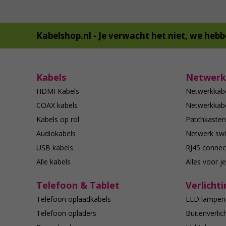
Kabelshop.nl -
Je verwacht het niet, we hebb
Kabels
Netwerk
HDMI Kabels
Netwerkkab
COAX kabels
Netwerkkabe
Kabels op rol
Patchkasten
Audiokabels
Netwerk swi
USB kabels
RJ45 connec
Alle kabels
Alles voor j
Telefoon & Tablet
Verlichti
Telefoon oplaadkabels
LED lampen
Telefoon opladers
Buitenverlic