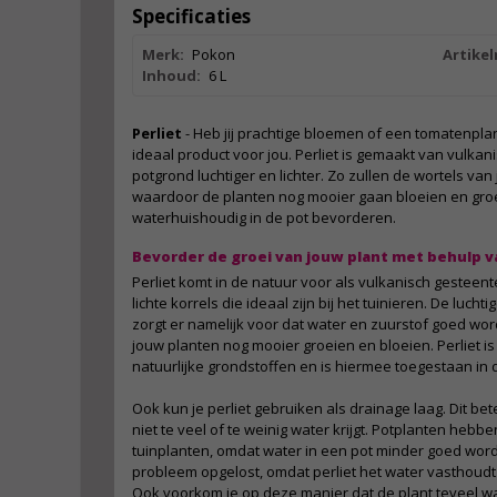
Specificaties
Merk:
Pokon
Artike
Inhoud:
6 L
Perliet
- Heb jij prachtige bloemen of een tomatenplan
ideaal product voor jou. Perliet is gemaakt van vulka
potgrond luchtiger en lichter. Zo zullen de wortels van
waardoor de planten nog mooier gaan bloeien en groe
waterhuishoudig in de pot bevorderen.
Bevorder de groei van jouw plant met behulp v
Perliet komt in de natuur voor als vulkanisch gesteent
lichte korrels die ideaal zijn bij het tuinieren. De luch
zorgt er namelijk voor dat water en zuurstof goed wo
jouw planten nog mooier groeien en bloeien. Perliet
natuurlijke grondstoffen en is hiermee toegestaan in
Ook kun je perliet gebruiken als drainage laag. Dit bet
niet te veel of te weinig water krijgt. Potplanten heb
tuinplanten, omdat water in een pot minder goed wordt
probleem opgelost, omdat perliet het water vasthoudt e
Ook voorkom je op deze manier dat de plant teveel wat