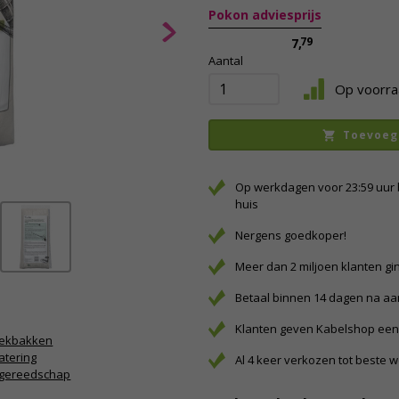
Pokon adviesprijs
79
7,
Aantal
Op voorra
Toevoeg
Op werkdagen voor 23:59 uur 
huis
Nergens goedkoper!
Meer dan 2 miljoen klanten gi
Betaal binnen 14 dagen na a
Klanten geven Kabelshop een 
ekbakken
tering
Al 4 keer verkozen tot beste 
ngereedschap