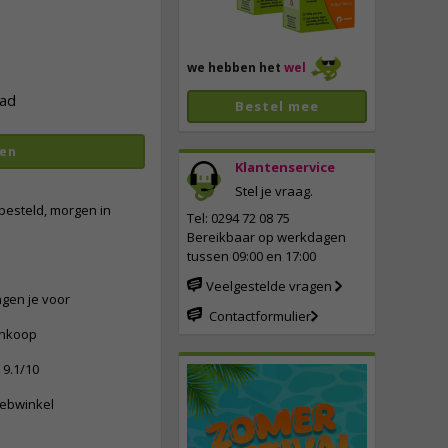
we hebben het
wel
ad
Bestel mee
en
Klantenservice
Stel je vraag.
vergroten
besteld, morgen in
Tel: 0294 72 08 75
Bereikbaar op werkdagen
tussen 09:00 en 17:00
Veelgestelde vragen
ngen je voor
Contactformulier
ankoop
9.1/10
webwinkel