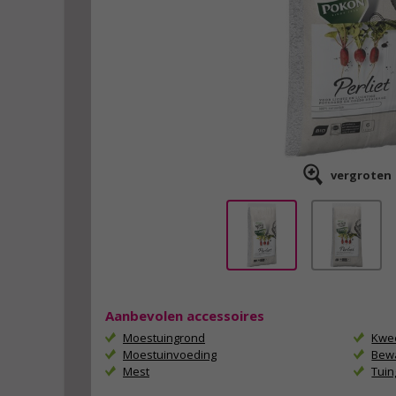
vergroten
Aanbevolen accessoires
Moestuingrond
Kwe
Moestuinvoeding
Bewa
Mest
Tui