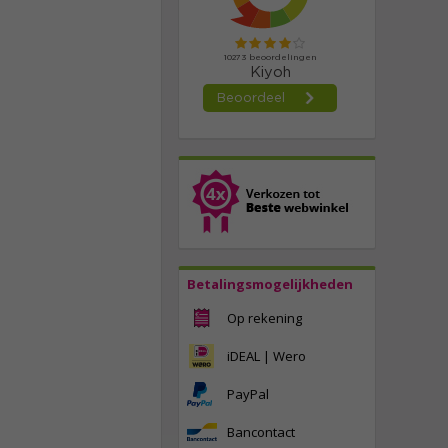
Betalingsmogelijkheden
Op rekening
iDEAL | Wero
PayPal
Bancontact