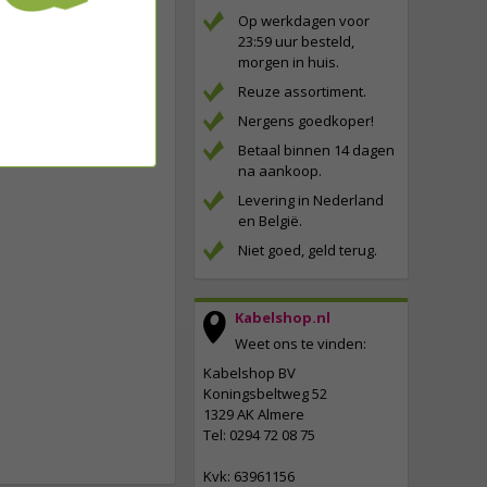
Op werkdagen voor
23:59 uur besteld,
morgen in huis.
Reuze assortiment.
Nergens goedkoper!
Betaal binnen 14 dagen
na aankoop.
Levering in Nederland
en België.
Niet goed, geld terug.
Kabelshop.nl
Weet ons te vinden:
Kabelshop BV
Koningsbeltweg 52
1329 AK Almere
Tel: 0294 72 08 75
Kvk: 63961156