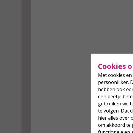
Cookies o
Met cookies en 
persoonlijker. 
hebben ook een 
een beetje bete
gebruiken we t
te volgen. Dat
hier alles over
om akkoord te g
functionele en 