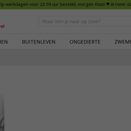
Op werkdagen voor 23:59 uur besteld, morgen thuis!
♥ Al meer da
n
Smart Home
Slimme beveili
eden
Huishouden
Beveiligingsca
Deurbellen
Dummy beveili
el
Alles voor in huis
Alle beveiliging
REN
BUITENLEVEN
ONGEDIERTE
ZWEM