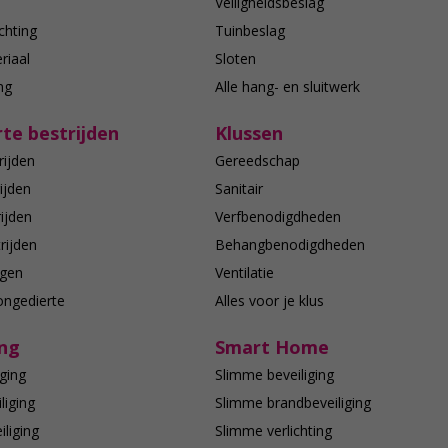
n
Veiligheidsbeslag
chting
Tuinbeslag
riaal
Sloten
ing
Alle hang- en sluitwerk
te bestrijden
Klussen
rijden
Gereedschap
ijden
Sanitair
ijden
Verfbenodigdheden
rijden
Behangbenodigdheden
agen
Ventilatie
ongedierte
Alles voor je klus
ing
Smart Home
ging
Slimme beveiliging
liging
Slimme brandbeveiliging
liging
Slimme verlichting