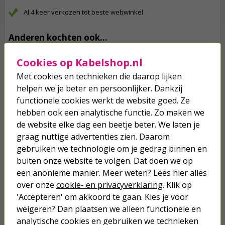
Al 4 keer verkozen tot beste webwinkel
Anderen kochten ook...
Cacaodoppen | Pokon | 40 liter
Cookies op Kabelshop.nl
(Natuurlijk)
Met cookies en technieken die daarop lijken
helpen we je beter en persoonlijker. Dankzij
14,50
functionele cookies werkt de website goed. Ze
hebben ook een analytische functie. Zo maken we
Potgrond | Pokon | 80 liter
de website elke dag een beetje beter. We laten je
(Universeel)
graag nuttige advertenties zien. Daarom
gebruiken we technologie om je gedrag binnen en
22,50
buiten onze website te volgen. Dat doen we op
een anonieme manier. Meer weten? Lees hier alles
Potgrond pallet | Pokon | 1280 liter
over onze
cookie- en privacyverklaring
. Klik op
(Universeel)
'Accepteren' om akkoord te gaan. Kies je voor
weigeren? Dan plaatsen we alleen functionele en
349,00
analytische cookies en gebruiken we technieken