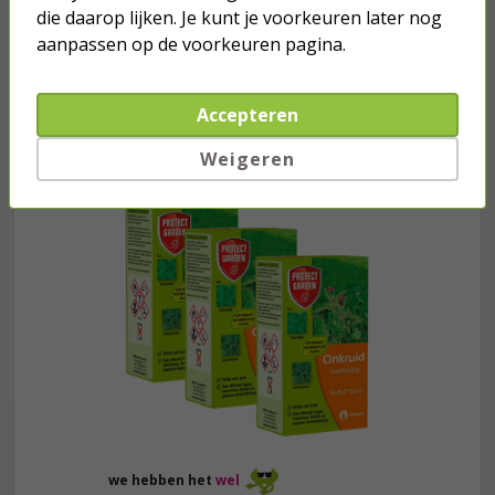
die daarop lijken. Je kunt je voorkeuren later nog
aanpassen op de voorkeuren pagina.
Accepteren
Je verwacht het niet
Turbo onkruidverdelger (Concentraat,
Weigeren
3x 100ml) | Ook voor je gazon!
43,
50
40,
89
we hebben het
wel