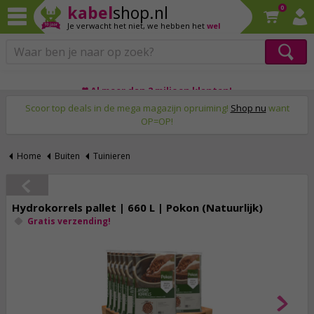
kabel
shop.nl
0
Je verwacht het niet,
we hebben het
wel
Op werkdagen voor 23:59 uur besteld, morgen thuis!
♥ Al meer dan 2 miljoen klanten!
Scoor top deals in de mega magazijn opruiming!
Shop nu
want
OP=OP!
Home
Buiten
Tuinieren
Hydrokorrels pallet | 660 L | Pokon (Natuurlijk)
Gratis verzending!