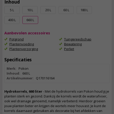
Inhoud
5 L
10 L
20 L
60 L
180 L
400 L
660 L
Aanbevolen accessoires
Potgrond
Tuingereedschap
Plantenvoeding
Bewatering
Plantenverzorging
Perliet
Specificaties
Merk:
Pokon
Inhoud:
660 L
Artikelnummer:
Q170116164
Hydrokorrels, 660 liter
- Met de hydrokorrels van Pokon houd jij je
planten sterk en gezond. Dankzij de korrels wordt de waterafvoer,
ook wel drainage genoemd, namelijk verbeterd. Hierdoor groeien
jouw planten beter en krijgen de wortels meer houvast. Je kunt de
korrels daarnaast gebruiken als decoratie bij het afdekken van