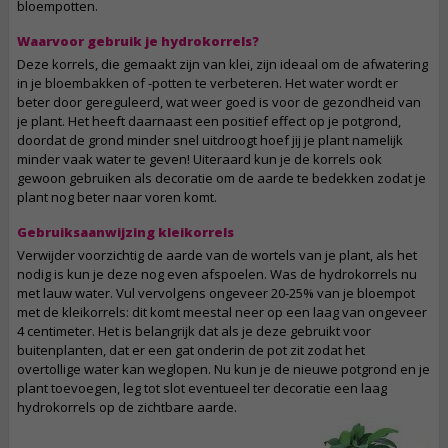
bloempotten.
Waarvoor gebruik je hydrokorrels?
Deze korrels, die gemaakt zijn van klei, zijn ideaal om de afwatering
in je bloembakken of -potten te verbeteren. Het water wordt er
beter door gereguleerd, wat weer goed is voor de gezondheid van
je plant. Het heeft daarnaast een positief effect op je potgrond,
doordat de grond minder snel uitdroogt hoef jij je plant namelijk
minder vaak water te geven! Uiteraard kun je de korrels ook
gewoon gebruiken als decoratie om de aarde te bedekken zodat je
plant nog beter naar voren komt.
Gebruiksaanwijzing kleikorrels
Verwijder voorzichtig de aarde van de wortels van je plant, als het
nodig is kun je deze nog even afspoelen. Was de hydrokorrels nu
met lauw water. Vul vervolgens ongeveer 20-25% van je bloempot
met de kleikorrels: dit komt meestal neer op een laag van ongeveer
4 centimeter. Het is belangrijk dat als je deze gebruikt voor
buitenplanten, dat er een gat onderin de pot zit zodat het
overtollige water kan weglopen. Nu kun je de nieuwe potgrond en je
plant toevoegen, leg tot slot eventueel ter decoratie een laag
hydrokorrels op de zichtbare aarde.