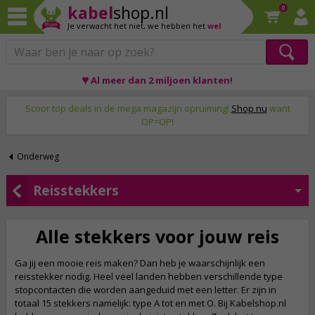
kabel
shop.nl
0
Je verwacht het niet,
we hebben het
wel
♥ Al meer dan 2 miljoen klanten!
Op werkdagen voor 23:59 uur besteld, morgen thuis!
Scoor top deals in de mega magazijn opruiming!
Shop nu
want
OP=OP!
Onderweg
Reisstekkers
Alle stekkers voor jouw reis
Ga jij een mooie reis maken? Dan heb je waarschijnlijk een
reisstekker nodig. Heel veel landen hebben verschillende type
stopcontacten die worden aangeduid met een letter. Er zijn in
totaal 15 stekkers namelijk: type A tot en met O. Bij Kabelshop.nl