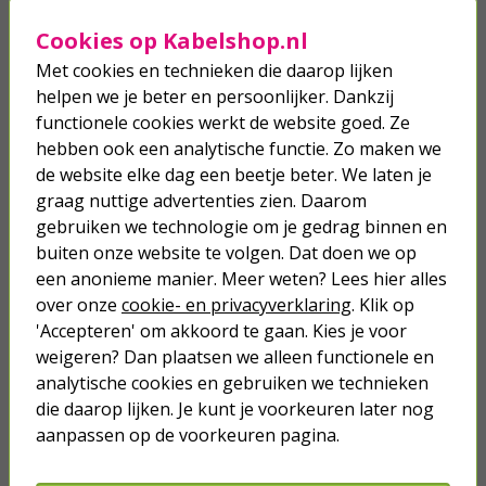
Welke reisstekker heb ik nodig?
Cookies op Kabelshop.nl
Wil jij weten welk type stekker je nodig hebt voor het land waar
Met cookies en technieken die daarop lijken
jij heen op reis gaat? In de onderstaande lijst staan alle landen
helpen we je beter en persoonlijker. Dankzij
met daarachter de letter, of letters, van de type(s) die
voorkomen in het desbetreffende land. In heel veel landen
functionele cookies werkt de website goed. Ze
gebruiken ze meerdere soorten stekkers. Ga jij bijvoorbeeld op
hebben ook een analytische functie. Zo maken we
vakantie naar India? Dan kan het zijn dat je een stekker
type D
de website elke dag een beetje beter. We laten je
en een stekker
type M
stekker mee op reis moet nemen.
graag nuttige advertenties zien. Daarom
Populaire bestemmingen: welke reisstekker
gebruiken we technologie om je gedrag binnen en
heb je nodig?
buiten onze website te volgen. Dat doen we op
Ga je binnenkort op reis? Voor sommige populaire
een anonieme manier. Meer weten? Lees hier alles
vakantiebestemmingen heb je een andere stekker nodig dan in
over onze
cookie- en privacyverklaring
. Klik op
Nederland. In de tabel hieronder zie je snel welk stekkertype je
vaak nodig hebt voor veelgekozen reisbestemmingen.
'Accepteren' om akkoord te gaan. Kies je voor
weigeren? Dan plaatsen we alleen functionele en
analytische cookies en gebruiken we technieken
Populaire
Reisstekker
Stekkertype
bestemming
nodig?
die daarop lijken. Je kunt je voorkeuren later nog
aanpassen op de voorkeuren pagina.
Verenigd Koninkrijk /
Type
G
Ja
Engeland