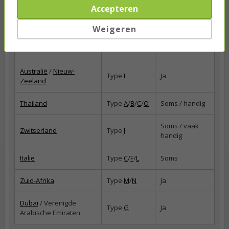
Accepteren
Ierland
Type
G
Ja
Weigeren
Verenigde Staten
/
Type
A
/
B
Ja
Canada
Australië
/
Nieuw-
Type
I
Ja
Zeeland
Thailand
Type
A
/
B
/
C
/
O
Soms / handig
Soms / vaak
Zwitserland
Type
J
handig
Italië
Type
C
/
F
/
L
Soms
Zuid-Afrika
Type
M
/
N
Ja
Dubai
/ Verenigde
Type
G
Ja
Arabische Emiraten