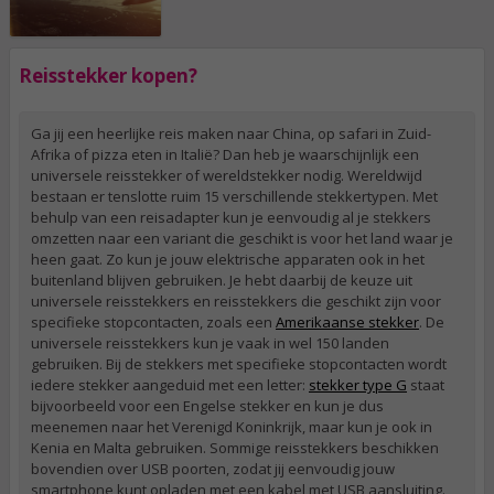
Reisstekker kopen?
Ga jij een heerlijke reis maken naar China, op safari in Zuid-
Afrika of pizza eten in Italië? Dan heb je waarschijnlijk een
universele reisstekker of wereldstekker nodig. Wereldwijd
bestaan er tenslotte ruim 15 verschillende stekkertypen. Met
behulp van een reisadapter kun je eenvoudig al je stekkers
omzetten naar een variant die geschikt is voor het land waar je
heen gaat. Zo kun je jouw elektrische apparaten ook in het
buitenland blijven gebruiken. Je hebt daarbij de keuze uit
universele reisstekkers en reisstekkers die geschikt zijn voor
specifieke stopcontacten, zoals een
Amerikaanse stekker
. De
universele reisstekkers kun je vaak in wel 150 landen
gebruiken. Bij de stekkers met specifieke stopcontacten wordt
iedere stekker aangeduid met een letter:
stekker type G
staat
bijvoorbeeld voor een Engelse stekker en kun je dus
meenemen naar het Verenigd Koninkrijk, maar kun je ook in
Kenia en Malta gebruiken. Sommige reisstekkers beschikken
bovendien over USB poorten, zodat jij eenvoudig jouw
smartphone kunt opladen met een kabel met USB aansluiting.