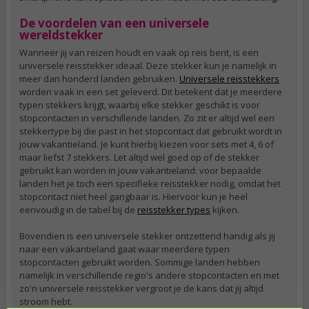
De voordelen van een universele
wereldstekker
Wanneer jij van reizen houdt en vaak op reis bent, is een
universele reisstekker ideaal. Deze stekker kun je namelijk in
meer dan honderd landen gebruiken.
Universele reisstekkers
worden vaak in een set geleverd. Dit betekent dat je meerdere
typen stekkers krijgt, waarbij elke stekker geschikt is voor
stopcontacten in verschillende landen. Zo zit er altijd wel een
stekkertype bij die past in het stopcontact dat gebruikt wordt in
jouw vakantieland. Je kunt hierbij kiezen voor sets met 4, 6 of
maar liefst 7 stekkers. Let altijd wel goed op of de stekker
gebruikt kan worden in jouw vakantieland: voor bepaalde
landen het je toch een specifieke reisstekker nodig, omdat het
stopcontact niet heel gangbaar is. Hiervoor kun je heel
eenvoudig in de tabel bij de
reisstekker types
kijken.
Bovendien is een universele stekker ontzettend handig als jij
naar een vakantieland gaat waar meerdere typen
stopcontacten gebruikt worden. Sommige landen hebben
namelijk in verschillende regio's andere stopcontacten en met
zo'n universele reisstekker vergroot je de kans dat jij altijd
stroom hebt.