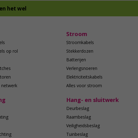
en het wel
Stroom
els
Stroomkabels
ls op rol
Stekkerdozen
Batterijen
tches
Verlengsnoeren
toren
Elektriciteitskabels
e netwerk
Alles voor stroom
ng
Hang- en sluitwerk
Deurbeslag
hting
Raambeslag
n
Veiligheidsbeslag
chting
Tuinbeslag