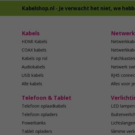
Kabelshop.nl -
Je verwacht het niet, we hebb
Kabels
Netwerk
HDMI Kabels
Netwerkkab
COAX kabels
Netwerkkabe
Kabels op rol
Patchkasten
Audiokabels
Netwerk swi
USB kabels
RJ45 connec
Alle kabels
Alles voor j
Telefoon & Tablet
Verlichti
Telefoon oplaadkabels
LED lampen
Telefoon opladers
Buitenverlic
Powerbanks
Lichtslange
Tablet opladers
Slimme verli