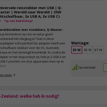
n praktische toevoeging aan je bagage. Deze
apter is ontworpen om ervoor te zorgen dat jij
niversele reisstekker met USB | Q-
envoudig jouw apparaten kan opladen. In de
aster | Wereld naar Wereld | 35W
bel hieronder vind je een overzicht van de
Uitschuifbaar, 2x USB A, 3x USB C)
mpatibiliteit met verschillende stekkertypen
Tip van Kabelshop!
 gebruik in diverse regio’s wereldwijd.
ereldstekker met 4 stekkers, Q-Master
-
 je binnenkort op reis en wil je goed
Voor
Geschikt voor
orbereid het vliegtuig in? Dan is deze
topcontacten in:
stekkers uit:
Wattage:
isadapter echt perfect! De adapter heeft een
ype I stekker
Type
tschuifbare stekker voor de VS, Australië,
35 W
45 W
67 W
anden
C stekker
ropa en het Verenigd Koninkrijk. En zodra de
landen
apter in het stopcontact zit, heb je 2 USB A en
USB C poorten om al je apparaten mee op te
Type
den!
Op voorraad
F stekker
landen
ees meer
igenschappen:
Verloopstekker Nieuw-Zeeland
Ingang: type F (Europa)
-Zeeland: welke heb ik nodig?
Uitgang: type I (Nieuw-Zeeland)
Ook te gebruiken met type C (Eurostekker)