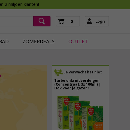
Assortimentsboek 2026
n 2 miljoen klanten!
ging
mera's
Login
0
ging
BAD
ZOMERDEALS
OUTLET
Je verwacht het niet
Turbo onkruidverdelger
(Concentraat, 3x 100ml) |
Ook voor je gazon!
43,
50
40,
89