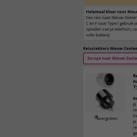
Helemaal klaar voor Nie
Een reis naar Nieuw-Zeelan
C en F naar Type I gebruik
opladen van je telefoon, 
volle batterij!
Reisstekkers Nieuw-Zeelan
Europa naar Nieuw-Zeel
R
n
T
A
ji
re
De
vergroten
je
re
ge