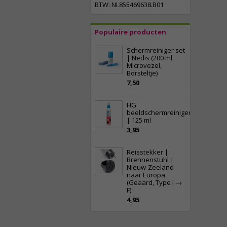
BTW: NL855469638.B01
Populaire producten
Schermreiniger set
| Nedis (200 ml,
Microvezel,
Borsteltje)
7,50
HG
beeldschermreiniger
| 125 ml
3,95
Reisstekker |
Brennenstuhl |
Nieuw-Zeeland
naar Europa
(Geaard, Type I →
F)
4,95