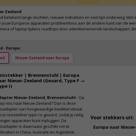
uw-Zeeland
d betekent lange vluchten, nieuwe indrukken en veel tijd onderweg. Met 
 je jouw Europese apparaten probleemloos aan de andere kant van de were
camera of laptop tijdens roadtrips door adembenemende landschappen. Be
d - Europa:
and
Nieuw-Zeeland naar Europa
eisstekker | Brennenstuhl | Europa
aar Nieuw-Zeeland (Geaard, Type F →
ype I)
dapter Nieuw-Zeeland, Brennenstuhl
- Ga
j op reis naar Nieuw-Zeeland? Dan is deze
isadapter van hoogwaardige kwaliteit ideaal.
ze reisstekker type I is geaard, zodat jij veilig
Voor stekkers uit:
 eigen apparaten kunt inpluggen. De
isadapter is daarnaast geschikt om te
Europa naar Nieuw
bruiken in China, Australië en Argentinië.