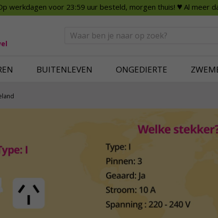
Op werkdagen voor 23:59 uur besteld, morgen thuis!
♥ Al meer da
n
Smart Home
Slimme beveili
eden
Huishouden
Beveiligingsca
Deurbellen
Dummy beveili
el
Alles voor in huis
Alle beveiliging
REN
BUITENLEVEN
ONGEDIERTE
ZWEM
eland