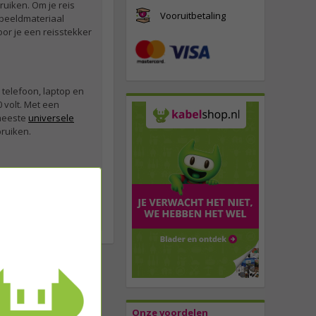
ruiken. Om je reis
Vooruitbetaling
 beeldmateriaal
oor je een reisstekker
 telefoon, laptop en
 volt. Met een
 meeste
universele
bruiken.
 nog jouw product bij
er de juiste keuze:
uur voor je klaar via
Onze voordelen