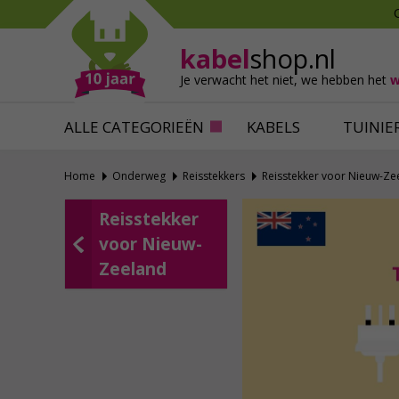
Mollen verjagen
Verfbenodigdhede
Slakken bestrijden
Behangbenodigdh
kabel
shop.nl
Katten verjagen
Ventilatie
Je verwacht het niet,
we hebben het
w
Alles tegen ongedierte
Alles voor je klus
ALLE CATEGORIEËN
KABELS
TUINIE
Home
Onderweg
Reisstekkers
Reisstekker voor Nieuw-Ze
Reisstekker
voor Nieuw-
Zeeland