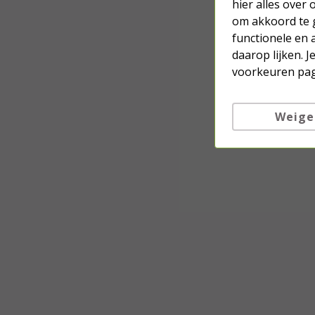
hier alles over
om akkoord te g
functionele en 
daarop lijken. 
voorkeuren pag
Weige