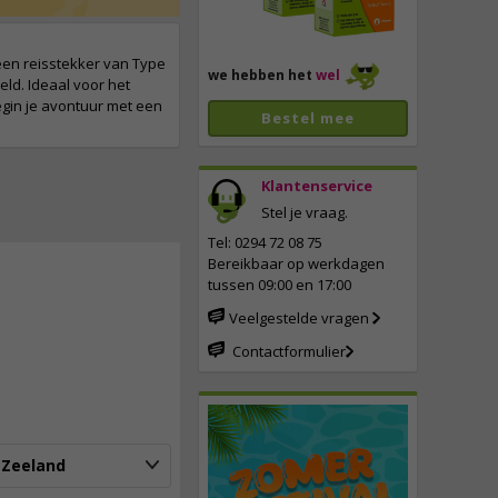
een reisstekker van Type
we hebben het
wel
ld. Ideaal voor het
gin je avontuur met een
Bestel mee
Klantenservice
Stel je vraag.
Tel: 0294 72 08 75
Bereikbaar op werkdagen
tussen 09:00 en 17:00
5,
45
Veelgestelde vragen
incl. btw
Contactformulier
-Zeeland