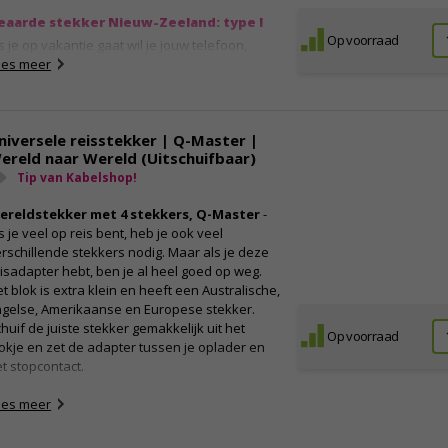
eaarde stekker Nieuw-Zeeland: type I
Op voorraad
s je op vakantie gaat wil je jouw telefoon,
mera, tablet of andere apparaten altijd
ees meer
nnen opladen. Maar niet ieder land heeft
zelfde stopcontacten, er zijn namelijk wel
er dan 15 verschillende typen. Type I is de
niversele reisstekker | Q-Master |
eest gangbare stekker in Nieuw-Zeeland. Met
ereld naar Wereld (Uitschuifbaar)
eze verloopstekker zet je jouw Nederlandse
ekker eenvoudig om naar type I.
Tip van Kabelshop!
ieuw-Zeeland stekker: voor gebruik
ereldstekker met 4 stekkers, Q-Master
-
et Europese stekkers
s je veel op reis bent, heb je ook veel
ar je ook heen gaat, een reisstekker is
rschillende stekkers nodig. Maar als je deze
misbaar in je koffer. Deze reisadapter heeft
isadapter hebt, ben je al heel goed op weg.
ie pinnen, een kinderbeveiliging en is veilig in
t blok is extra klein en heeft een Australische,
bruik. De adapter is daarnaast geaard,
ngelse, Amerikaanse en Europese stekker.
ardoor heb je een kleinere kans op
huif de juiste stekker gemakkelijk uit het
Op voorraad
rtsluiting. De stekker kan niet in ander type
okje en zet de adapter tussen je oplader en
opcontact en is geen spannings- en
t stopcontact.
requentieomzetter.
ees meer
veral ter wereld een stopcontact
ar je ook naartoe reist, een reisstekker is