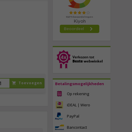
29,
95
incl. btw
Toevoegen
Betalingsmogelijkheden
Op rekening
iDEAL | Wero
PayPal
Bancontact