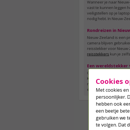
Wanneer je naar Nieuw-Ze
vast te kunnen leggen he
veiligstellen op je lapt
nodig hebt. In Nieuw-Z
Rondreizen in Nieu
Nieuw-Zeeland is een pra
camera blijven gebruiken
reisstekker voor Nieuw-
reisstekkers
kun je zelf
Een wereldstekker v
Ga jij binnenkort op re
Kabelshop.nl en ontvang 
Cookies o
neem dan gerust contact 
e-mail, telefoon, en Fac
Met cookies en 
persoonlijker. 
hebben ook een 
een beetje bete
gebruiken we t
te volgen. Dat