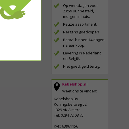
Op werkdagen voor
23:59 uur besteld,
morgen in huis.
Reuze assortiment.
Nergens goedkoper!
Betaal binnen 14 dagen
na aankoop.
Levering in Nederland
en België.
Niet goed, geld terug.
Kabelshop.nl
Weet ons te vinden:
Kabelshop BV
Koningsbeltweg 52
1329 AK Almere
Tel: 0294 72 08 75
Kvk: 63961156