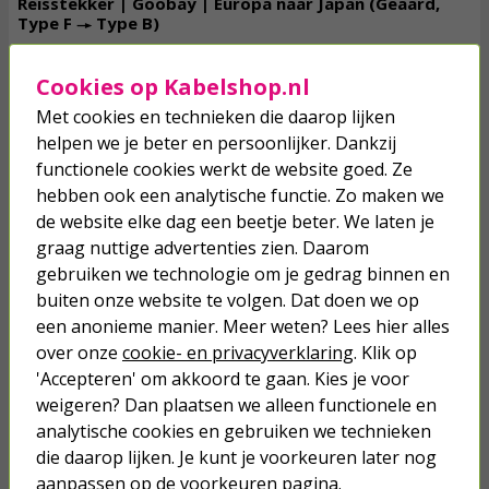
Reisstekker | Goobay | Europa naar Japan (Geaard,
Type F → Type B)
Cookies op Kabelshop.nl
7,
95
Met cookies en technieken die daarop lijken
incl. btw
helpen we je beter en persoonlijker. Dankzij
functionele cookies werkt de website goed. Ze
vergroten
hebben ook een analytische functie. Zo maken we
de website elke dag een beetje beter. We laten je
graag nuttige advertenties zien. Daarom
Morgen in huis!
Toevoegen
gebruiken we technologie om je gedrag binnen en
buiten onze website te volgen. Dat doen we op
een anonieme manier. Meer weten? Lees hier alles
over onze
cookie- en privacyverklaring
. Klik op
Reisstekker met USB | Hama | Europa naar Japan
'Accepteren' om akkoord te gaan. Kies je voor
(Geaard, Type C en F → Type B, 1x USB A, 1x USB C)
weigeren? Dan plaatsen we alleen functionele en
analytische cookies en gebruiken we technieken
die daarop lijken. Je kunt je voorkeuren later nog
18,
95
aanpassen op de voorkeuren pagina.