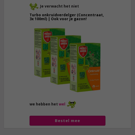
Je verwacht het niet
Turbo onkruidverdelger (Concentraat,
3x 100ml) | Ook voor je gazon!
43,
50
40,
89
we hebben het
wel
Bestel mee