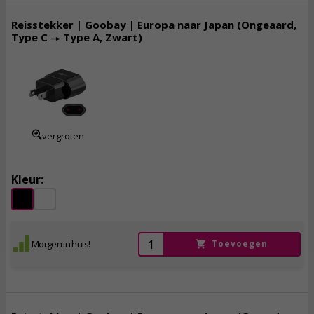
Reisstekker | Goobay | Europa naar Japan (Ongeaard,
Type C → Type A, Zwart)
3,
95
incl. btw
vergroten
Kleur:
Morgen in huis!
Toevoegen