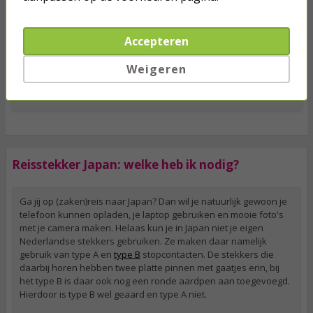
incl. btw
vergroten
Accepteren
Weigeren
Morgen in huis!
Toevoegen
Reisstekker Japan: welke heb ik nodig?
Ga jij op (zaken)reis naar Japan? Dan wil je natuurlijk gewoon je
telefoon kunnen opladen, je laptop gebruiken en mooie foto's
met je camera maken. Helaas kun je in Japan niet je eigen
Nederlandse stekkers gebruiken. Ze maken daar namelijk
gebruik van type A en
type B
stopcontacten. De stekkers die
daarbij horen hebben twee platte pinnen met gaatjes erin, bij
het type B is daar ook nog een ronde aardpen aan toegevoegd.
Hierdoor is type B wel geaard en type A niet.