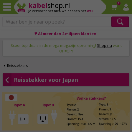
kabel
shop.nl
0
Je verwacht het niet,
we hebben het
wel
♥ Al meer dan 2 miljoen klanten!
Op werkdagen voor 23:59 uur besteld, morgen thuis!
Scoor top deals in de mega magazijn opruiming!
Shop nu
want
OP=OP!
Reisstekkers
Reisstekker voor Japan