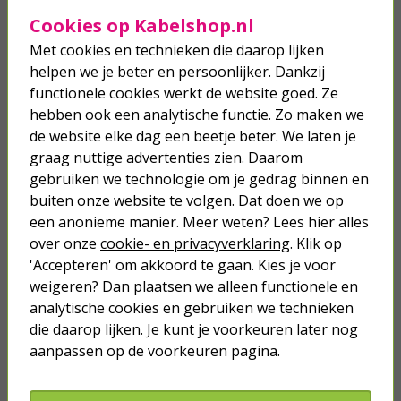
Ga jij graag op lange fietstochten en weet je soms niet meer
Cookies op Kabelshop.nl
waar je jouw spulletjes moet laten? Dan is waarschijnlijk een
fietstas
of fietsmand wat jij nodig hebt. In deze praktische
Met cookies en technieken die daarop lijken
fietsaccessoire bewaar je veilig je spullen tijdens het fietsen.
helpen we je beter en persoonlijker. Dankzij
Van grote objecten zoals werkmappen tot kleine spullen zoals
functionele cookies werkt de website goed. Ze
een je smartphone, je bergt te eenvoudig op. Bij Kabelshop.nl is
hebben ook een analytische functie. Zo maken we
er een uitgebreid assortiment waaruit je kunt kiezen, zodat je
altijd de ideale oplossing vindt die bij jou past. Daarom is het
de website elke dag een beetje beter. We laten je
belangrijk om van tevoren te bedenken wat je precies wilt. Ben
graag nuttige advertenties zien. Daarom
je bijvoorbeeld van plan om op fietsvakantie te gaan? Dan is
gebruiken we technologie om je gedrag binnen en
een enkele of dubbele fietstas ontzettend handig. Deze vaak
buiten onze website te volgen. Dat doen we op
waterdichte tassen hangen achter op je fiets en bieden enorm
veel ruimte voor al jouw spullen. Heb je niet veel ruimte nodig?
een anonieme manier. Meer weten? Lees hier alles
Dan kan een zadeltas of stuurtas een goede optie zijn. Deze
over onze
cookie- en privacyverklaring
. Klik op
zijn uitermate geschikt voor kleine items zoals een fietsslot of
'Accepteren' om akkoord te gaan. Kies je voor
wat gereedschap.
weigeren? Dan plaatsen we alleen functionele en
Vind je fietstassen niet echt jouw ding? Misschien dat een
analytische cookies en gebruiken we technieken
fietskrat of fietsmand dan meer bij jou past. Net zoals in een
die daarop lijken. Je kunt je voorkeuren later nog
fietstas kun je super veel spullen in kwijt, daarom dat het ook
aanpassen op de voorkeuren pagina.
zo'n populair is onder bijvoorbeeld scholieren. Zij 'gooien' hun
schooltas gewoon in het krat en ze sjeesen naar school. Het
nadeel is hierbij wel dat de manden niet waterdicht zijn.