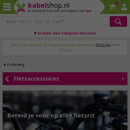
kabel
shop.nl
0
Je verwacht het niet,
we hebben het
wel
Op werkdagen voor 23:59 uur besteld, morgen thuis!
♥ Al meer dan 2 miljoen klanten!
Scoor top deals in de mega magazijn opruiming!
Shop nu
want
OP=OP!
Onderweg
Fietsaccessoires
Bereid je voor op elke fietsrit