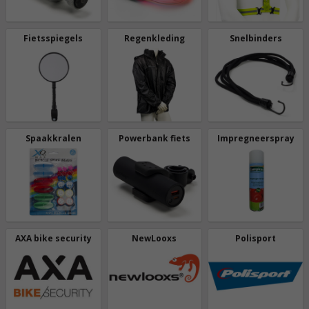
Fietsspiegels
Regenkleding
Snelbinders
Spaakkralen
Powerbank fiets
Impregneerspray
AXA bike security
NewLooxs
Polisport