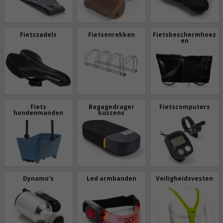
Fietszadels
Fietsenrekken
Fietsbeschermhoez
en
Fiets
Bagagedrager
Fietscomputers
hondenmanden
kussens
Dynamo's
Led armbanden
Veiligheidsvesten