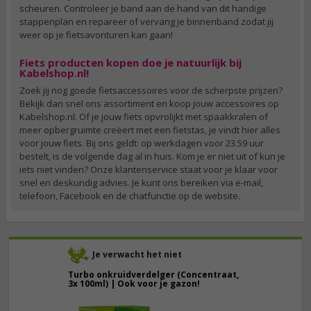
scheuren. Controleer je band aan de hand van dit handige
stappenplan en repareer of vervang je binnenband zodat jij
weer op je fietsavonturen kan gaan!
Fiets producten kopen doe je natuurlijk bij
Kabelshop.nl!
Zoek jij nog goede fietsaccessoires voor de scherpste prijzen?
Bekijk dan snel ons assortiment en koop jouw accessoires op
Kabelshop.nl. Of je jouw fiets opvrolijkt met spaakkralen of
meer opbergruimte creëert met een fietstas, je vindt hier alles
voor jouw fiets. Bij ons geldt: op werkdagen voor 23.59 uur
bestelt, is de volgende dag al in huis. Kom je er niet uit of kun je
iets niet vinden? Onze klantenservice staat voor je klaar voor
snel en deskundig advies. Je kunt ons bereiken via e-mail,
telefoon, Facebook en de chatfunctie op de website.
Je verwacht het niet
Turbo onkruidverdelger (Concentraat,
3x 100ml) | Ook voor je gazon!
43,
50