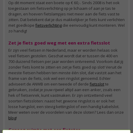
Op dit moment staat een boete op € 60,-. Sinds 2008 is het ook
toegestaan om fietsverlichting op je lichaam of aan je tas te
dragen, en hoeven fietslampjes niet meer aan de fiets vast te
zitten. Dat betekent dat je dus makkelijker je fiets kunt verlichten
met goedkope
fietsverlichting
die eenvoudig kunt monteren. Wel
zo handig!
Zet je fiets goed weg met een extra fietsslot
Er zijn veel fietsen in Nederland, maar er worden helaas ook
veel fietsen gestolen. Geschat wordt dat er tussen de 400 en
700 duizend fietsen per jaar worden ontvreemd. Voorkom dat jij
zonder fiets komt te zitten en zet je fiets goed op slot! Veruit de
meeste fietsen hebben ten minste één slot, dat vastzit aan het
frame van de fiets, ook wel een ringslot genoemd. Echter
adviseert de ANWB om een tweede of derde
fietsslot
te
gebruiken, zodat je jouw rijwiel altijd aan een anker, zoals een
hek of fietsenrek, kunt vastmaken. Er zijn ontzettend veel
soorten fietssloten: naast het gewone ringslot is er ook het
losse hangslot, een stevig kettingslot of een handig kabelslot.
Meer weten over de voordelen van deze sloten? Lees dan onze
blog
!
Genoeg ruimte met een fietstas