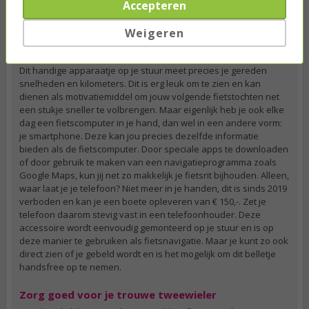
Accepteren
Houd jouw fietstochtjes bij met een fietscomputer
of smartphone
Weigeren
Houd jij graag je route bij of vind je het leuk om je gereden
kilometers te zien? Dan mag een
fietscomputer
niet ontbreken.
Dit handige apparaatje op je stuur meet precies je gereden
snelheden en kilometers. Dit is erg leuk om te zien en kan
dienen als motivatiemiddel om jouw volgende fietstochten net
een stukje sneller te volbrengen. Maar eigenlijk heb je ook elke
dag een fietscomputer in je hand, dan wel in een andere vorm:
je smartphone. Deze kan jou precies dezelfde informatie
bieden als de fietscomputer. Door speciale apps te downloaden
of door gebruik te maken van een navigatieprogramma zoals
Google Maps, kun jij net zo makkelijk je fietsrit bijhouden. Alleen,
waar laat je je telefoon? Niet meer in je handen, dit is sinds 2019
verboden en kan je een boete opleveren van € 150,-. Zet je
telefoon daarom stevig vast in een telefoonhouder. Deze
accessoire wordt eenvoudig gemonteerd op je stuur en is op
deze manier te gebruiken als fietsnavigatie. Maar je kunt zo ook
direct zien of je gebeld wordt en is het mogelijk om dit belletje
handsfree op te nemen.
Zorg goed voor je trouwe tweewieler