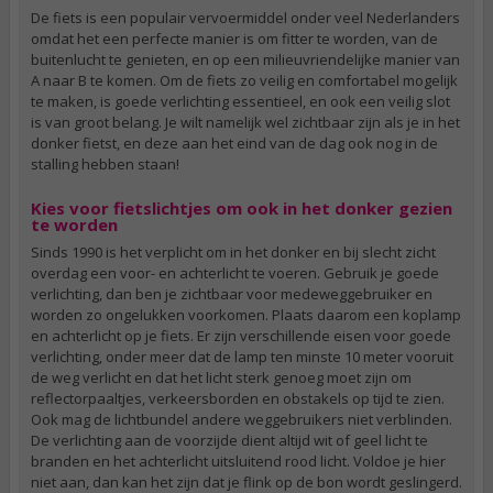
De fiets is een populair vervoermiddel onder veel Nederlanders
omdat het een perfecte manier is om fitter te worden, van de
buitenlucht te genieten, en op een milieuvriendelijke manier van
A naar B te komen. Om de fiets zo veilig en comfortabel mogelijk
te maken, is goede verlichting essentieel, en ook een veilig slot
is van groot belang. Je wilt namelijk wel zichtbaar zijn als je in het
donker fietst, en deze aan het eind van de dag ook nog in de
stalling hebben staan!
Kies voor fietslichtjes om ook in het donker gezien
te worden
Sinds 1990 is het verplicht om in het donker en bij slecht zicht
overdag een voor- en achterlicht te voeren. Gebruik je goede
verlichting, dan ben je zichtbaar voor medeweggebruiker en
worden zo ongelukken voorkomen. Plaats daarom een koplamp
en achterlicht op je fiets. Er zijn verschillende eisen voor goede
verlichting, onder meer dat de lamp ten minste 10 meter vooruit
de weg verlicht en dat het licht sterk genoeg moet zijn om
reflectorpaaltjes, verkeersborden en obstakels op tijd te zien.
Ook mag de lichtbundel andere weggebruikers niet verblinden.
De verlichting aan de voorzijde dient altijd wit of geel licht te
branden en het achterlicht uitsluitend rood licht. Voldoe je hier
niet aan, dan kan het zijn dat je flink op de bon wordt geslingerd.