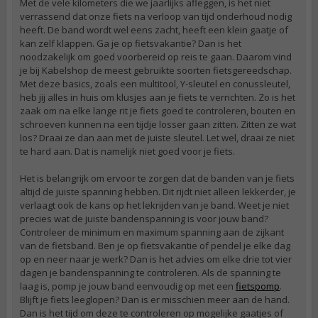
Met de vele kilometers die we jaarlijks afleggen, is het niet
verrassend dat onze fiets na verloop van tijd onderhoud nodig
heeft. De band wordt wel eens zacht, heeft een klein gaatje of
kan zelf klappen. Ga je op fietsvakantie? Dan is het
noodzakelijk om goed voorbereid op reis te gaan. Daarom vind
je bij Kabelshop de meest gebruikte soorten fietsgereedschap.
Met deze basics, zoals een multitool, Y-sleutel en conussleutel,
heb jij alles in huis om klusjes aan je fiets te verrichten. Zo is het
zaak om na elke lange rit je fiets goed te controleren, bouten en
schroeven kunnen na een tijdje losser gaan zitten. Zitten ze wat
los? Draai ze dan aan met de juiste sleutel. Let wel, draai ze niet
te hard aan. Dat is namelijk niet goed voor je fiets.
Het is belangrijk om ervoor te zorgen dat de banden van je fiets
altijd de juiste spanning hebben. Dit rijdt niet alleen lekkerder, je
verlaagt ook de kans op het lekrijden van je band. Weet je niet
precies wat de juiste bandenspanning is voor jouw band?
Controleer de minimum en maximum spanning aan de zijkant
van de fietsband. Ben je op fietsvakantie of pendel je elke dag
op en neer naar je werk? Dan is het advies om elke drie tot vier
dagen je bandenspanning te controleren. Als de spanning te
laag is, pomp je jouw band eenvoudig op met een
fietspomp
.
Blijft je fiets leeglopen? Dan is er misschien meer aan de hand.
Dan is het tijd om deze te controleren op mogelijke gaatjes of