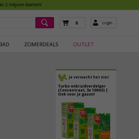
Assortimentsboek 2026
n 2 miljoen klanten!
ging
mera's
Login
0
ging
BAD
ZOMERDEALS
OUTLET
Je verwacht het niet
Turbo onkruidverdelger
(Concentraat, 3x 100ml) |
Ook voor je gazon!
43,
50
40,
89