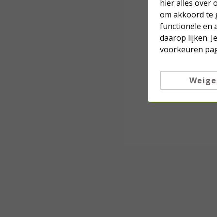
hier alles over
om akkoord te g
functionele en 
daarop lijken. 
voorkeuren pag
Weige