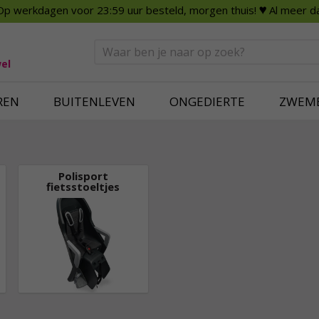
Op werkdagen voor 23:59 uur besteld, morgen thuis!
♥ Al meer da
n
Smart Home
Slimme beveili
eden
Huishouden
Beveiligingsca
Deurbellen
Dummy beveili
el
Alles voor in huis
Alle beveiliging
REN
BUITENLEVEN
ONGEDIERTE
ZWEM
Polisport
fietsstoeltjes