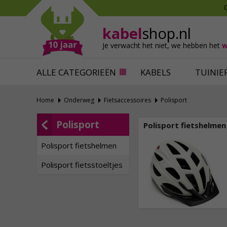
Mollen verjagen
Verfbenodigdhede
Slakken bestrijden
Behangbenodigdh
kabel
shop.nl
Katten verjagen
Ventilatie
Je verwacht het niet,
we hebben het
w
Alles tegen ongedierte
Alles voor je klus
ALLE CATEGORIEËN
KABELS
TUINIE
Home
Onderweg
Fietsaccessoires
Polisport
Polisport
Polisport fietshelmen
Polisport fietshelmen
Polisport fietsstoeltjes