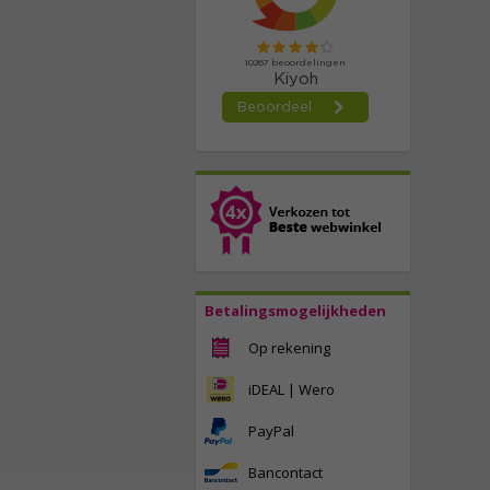
Betalingsmogelijkheden
Op rekening
iDEAL | Wero
PayPal
Bancontact