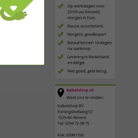
Op werkdagen voor
23:59 uur besteld,
morgen in huis.
Reuze assortiment.
Nergens goedkoper!
Betaal binnen 14 dagen
na aankoop.
Levering in Nederland
en België.
Niet goed, geld terug.
Kabelshop.nl
Weet ons te vinden:
Kabelshop BV
Koningsbeltweg 52
1329 AK Almere
Tel: 0294 72 08 75
Kvk: 63961156