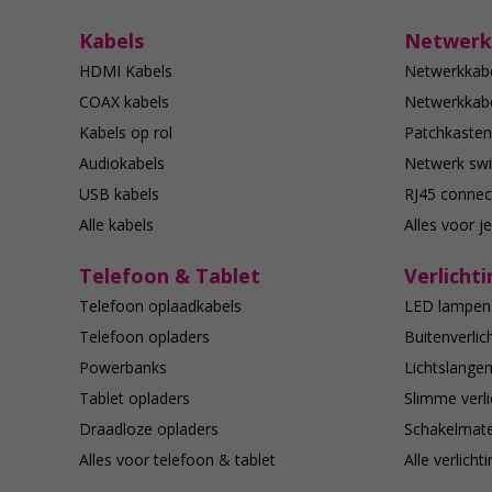
Kabels
Netwerk
HDMI Kabels
Netwerkkab
COAX kabels
Netwerkkabe
Kabels op rol
Patchkasten
Audiokabels
Netwerk swi
USB kabels
RJ45 connec
Alle kabels
Alles voor j
Telefoon & Tablet
Verlichti
Telefoon oplaadkabels
LED lampen
Telefoon opladers
Buitenverlic
Powerbanks
Lichtslange
Tablet opladers
Slimme verli
Draadloze opladers
Schakelmate
Alles voor telefoon & tablet
Alle verlicht