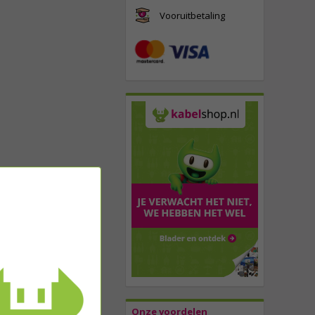
Vooruitbetaling
Onze voordelen