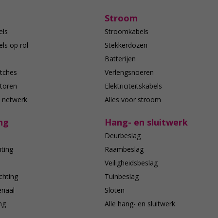
Stroom
els
Stroomkabels
ls op rol
Stekkerdozen
Batterijen
tches
Verlengsnoeren
toren
Elektriciteitskabels
e netwerk
Alles voor stroom
ng
Hang- en sluitwerk
Deurbeslag
hting
Raambeslag
n
Veiligheidsbeslag
chting
Tuinbeslag
riaal
Sloten
ing
Alle hang- en sluitwerk