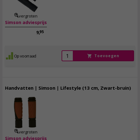
incl. btw
vergroten
Simson adviesprijs
95
9,
Op voorraad
Toevoegen
Handvatten | Simson | Lifestyle (13 cm, Zwart-bruin)
7,
95
incl. btw
vergroten
Simson adviesprijs