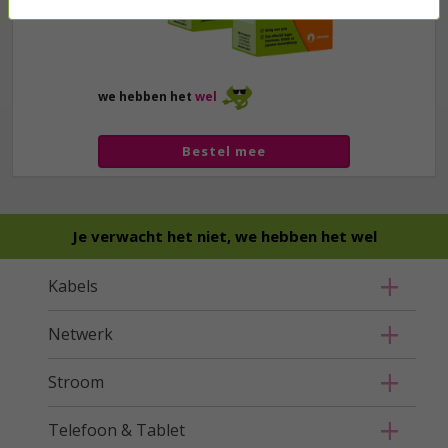
we hebben het
wel
Bestel mee
Je verwacht het niet, we hebben het wel
Kabels
Netwerk
Stroom
Telefoon & Tablet