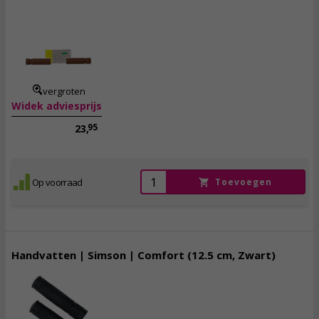
6,
95
incl. btw
vergroten
Widek adviesprijs
95
23,
Op voorraad
Toevoegen
Handvatten | Simson | Comfort (12.5 cm, Zwart)
7,
50