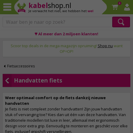
kabel
shop.nl
0
Je verwacht het niet,
we hebben het
wel
♥ Al meer dan 2 miljoen klanten!
Op werkdagen voor 23:59 uur besteld, morgen thuis!
Scoor top deals in de mega magazijn opruiming!
Shop nu
want
OP=OP!
Fietsaccessoires
Handvatten fiets
Weer optimaal comfort op de fiets dankzij nieuwe
handvatten
Je fiets is niet compleet zonder handvatten! Zijn jouw handvatten
stuk of vervanging toe? Kies dan uit één van deze handvatten. Van
traditionele modellen tot luxe in leer, allemaal met ergonomisch
design voor extra grip. Eenvoudig te monteren en geschikt voor elke
fiets, inclusief gripshift versnellingen.