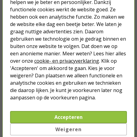
helpen we je beter en persoonlijker. Dankzij
Kleur:
functionele cookies werkt de website goed. Ze
hebben ook een analytische functie. Zo maken we
de website elke dag een beetje beter. We laten je
graag nuttige advertenties zien. Daarom
Op voorraad
Toevoegen
gebruiken we technologie om je gedrag binnen en
buiten onze website te volgen. Dat doen we op
een anonieme manier. Meer weten? Lees hier alles
over onze
cookie- en privacyverklaring
. Klik op
Je verwacht het niet
'Accepteren' om akkoord te gaan. Kies je voor
weigeren? Dan plaatsen we alleen functionele en
Turbo onkruidverdelger (Concentraat,
3x 100ml) | Ook voor je gazon!
analytische cookies en gebruiken we technieken
die daarop lijken. Je kunt je voorkeuren later nog
43,
50
40,
89
aanpassen op de voorkeuren pagina.
Accepteren
Weigeren