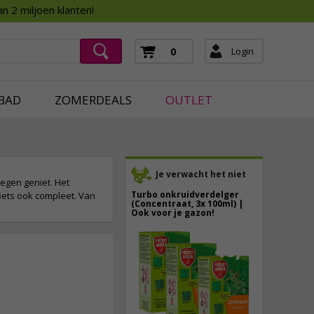
Assortimentsboek 2026
n 2 miljoen klanten!
ging
mera's
Login
0
ging
BAD
ZOMERDEALS
OUTLET
Je verwacht het niet
 wegen geniet. Het
Turbo onkruidverdelger
iets ook compleet. Van
(Concentraat, 3x 100ml) |
Ook voor je gazon!
43,
50
40,
89
9,
95
incl. btw