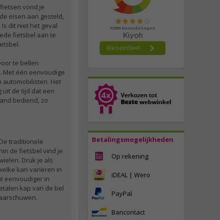
fietsen vond je
lde eisen aan gesteld,
s dit niet het geval
ede fietsbel aan te
etsbel.
oor te bellen
s. Met één eenvoudige
 automobilisten. Het
uit de tijd dat een
hand bediend, zo
Betalingsmogelijkheden
 De traditionele
n de fietsbel vind je
Op rekening
ielen. Druk je als
welke kan variëren in
iDEAL | Wero
at eenvoudiger in
etalen kap van de bel
PayPal
waarschuwen.
Bancontact