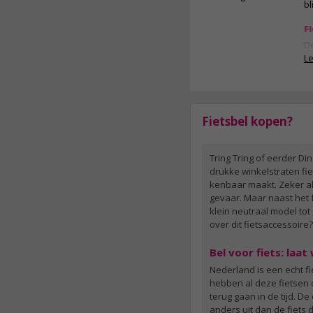
bl
F
De
he
L
tr
op
is
ju
Fietsbel kopen?
Al
do
be
Tring Tring of eerder Din
ve
drukke winkelstraten fiet
va
kenbaar maakt. Zeker al
be
gevaar. Maar naast het f
he
klein neutraal model tot 
oo
over dit fietsaccessoire
lo
ac
Bel voor fiets: laa
st
Nederland is een echt fie
E
hebben al deze fietsen oo
terug gaan in de tijd. D
anders uit dan de fiets