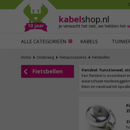
Mollen verjagen
Verfbenodigdhede
Slakken bestrijden
Behangbenodigdh
kabel
shop.nl
Katten verjagen
Ventilatie
Je verwacht het niet,
we hebben het
w
Alles tegen ongedierte
Alles voor je klus
ALLE CATEGORIEËN
KABELS
TUINIE
Home
Onderweg
Fietsaccessoires
Fietsbellen
Fietsbel: functioneel, sti
Fietsbellen
Een fietsbel is essentieel e
waarschuwt medeweggebruike
klein en neutraal tot opvallen
F
Z
Zi
ho