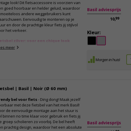
ntage look! Dit fietsaccessoire is voorzien van
en goed hoorbaar en helder geluid, waardoor
Basil adviesprijs
e moeiteloos andere weggebruikers kunt
99
10,
aarschuwen. Eenvoudig te monteren op je
uur en door de prachtige kleur fiets jij stijlvol
or het verkeer.
Kleur:
ietsbel zilver: voor een chique look
ak je fiets compleet met deze unieke fietsbel
ees meer
n het merk Basil! Deze fietsbel in het zilver
t vintage look is echt een eyecatcher voor op
Morgen in huis!
 fiets. Met een diameter van 55 millimeter is
t ook geen storend object op je stuur. De bel
 voorzien van een helder geluid dat ervoor
rgt dat je duidelijk hoorbaar bent voor de
deweggebruikers. Naast deze functionaliteit
ietsbel | Basil | Noir (Ø 60 mm)
 het een fietsbel met een stijlvol en vintage
sign. Door de gouden finish geeft het je fiets
rendy bel voor fiets
- Ding dong! Maak jezelf
n elegante uitstraling. De fietsbel is
orbaar met deze fietsbel van het merk Basil!
nvoudig te monteren op je stuur waardoor jij
oor de eenvoudige montage aan het stuur is
el en veilig weer op pad kunt. Laat je fiets
l binnen no time klaar voor gebruik en fiets jij
vallen en voeg stijl toe aan je rit!
e groep scholieren zo voorbij. De bel heeft
Basil adviesprijs
n prachtig design, waardoor het een absolute
igenschappen: