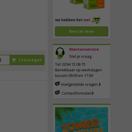
we hebben het
wel
Bestel mee
Klantenservice
Stel je vraag.
Toevoegen
Tel: 0294 72 08 75
Bereikbaar op werkdagen
tussen 09:00 en 17:00
Veelgestelde vragen
Contactformulier
9,
95
incl. btw