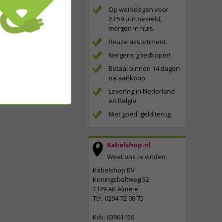
Op werkdagen voor
23:59 uur besteld,
morgen in huis.
Reuze assortiment.
Nergens goedkoper!
Betaal binnen 14 dagen
na aankoop.
Levering in Nederland
en België.
Niet goed, geld terug.
Kabelshop.nl
Weet ons te vinden:
Kabelshop BV
Koningsbeltweg 52
1329 AK Almere
Tel: 0294 72 08 75
Kvk: 63961156