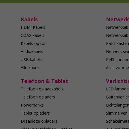
Kabels
Netwerk
HDMI Kabels
Netwerkkab
COAX kabels
Netwerkkabe
Kabels op rol
Patchkasten
Audiokabels
Netwerk swi
USB kabels
RJ45 connec
Alle kabels
Alles voor j
Telefoon & Tablet
Verlichti
Telefoon oplaadkabels
LED lampen
Telefoon opladers
Buitenverlic
Powerbanks
Lichtslange
Tablet opladers
Slimme verli
Draadloze opladers
Schakelmate