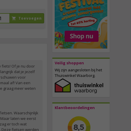
Toevoegen
Veilig shoppen
 fiets! Of je nu door
Wij zijn aangesloten bij het
angrijk dat je jezelf
Thuiswinkel Waarborg.
arschuwen voor
lemaal af! Van een
l je graag meer weten
Klantbeoordelingen
fietsen. Waarschijnlijk
t. Maar laten we eerst
 zag er toch wat
n. Deze fietsen werden