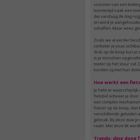
voorzien van een kettin
toentertijd vaak een toe
die vandaag de dag nog s
en word je aangehouden 
schaffen. Maar wees geru
Zoals we al eerder besc
verbeter je jouw zicht
druk op de knop kun je 
is je misschien opgevall
toeter op het stuur zat
konden zij met hun domi
Hoe werkt een fiet
Je hebt er waarschijnlijk
fietsbel activeer je doo
een complex mechanisme 
fietser op de knop, dan
verschillende geluiden a
gebruik. Bij deze duw j
raakt. Met deze tik wor
Trends: ding dong fi