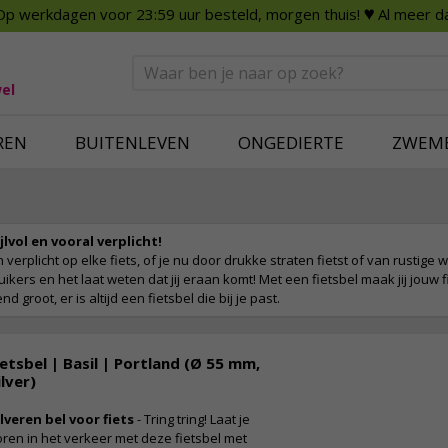
Op werkdagen voor 23:59 uur besteld, morgen thuis!
♥ Al meer da
n
Smart Home
Slimme beveili
eden
Huishouden
Beveiligingsca
Deurbellen
Dummy beveili
el
Alles voor in huis
Alle beveiliging
REN
BUITENLEVEN
ONGEDIERTE
ZWEM
jlvol en vooral verplicht!
n verplicht op elke fiets, of je nu door drukke straten fietst of van rustige
rs en het laat weten dat jij eraan komt! Met een fietsbel maak jij jouw f
d groot, er is altijd een fietsbel die bij je past.
ietsbel | Basil | Portland (Ø 55 mm,
ilver)
lveren bel voor fiets
- Tring tring! Laat je
ren in het verkeer met deze fietsbel met