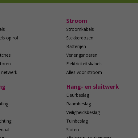
Stroom
els
Stroomkabels
ls op rol
Stekkerdozen
Batterijen
tches
Verlengsnoeren
toren
Elektriciteitskabels
e netwerk
Alles voor stroom
ng
Hang- en sluitwerk
Deurbeslag
hting
Raambeslag
n
Veiligheidsbeslag
chting
Tuinbeslag
riaal
Sloten