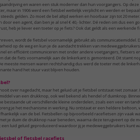
gaandrijving en waren een stuk moderner dan hun voorgangers. Op deze 
Diameter: 60 millimeter
ter, maar in 1906 werd een fietsbel wettelijk verplicht en werden er bepaa
Kleur: zwart
teeds gelden. Zo moet de bel altijd werken en hoorbaar zijn tot 20 meter. I
door een agent, dan ben je al snel € 40,- lichter. Dé reden om dus een go
st, heb je liever een toeter op je fiets? Ook dat geldt als een werkende fi
hreven, wordt de fietsbel voornamelijk gebruikt als communicatiemiddel. D
baarheid op de weg en kun je de aandacht trekken van medeweggebruiker
snel en efficiënt communiceren met onder andere voetgangers, fietsers en
en dat de fiets voornamelijk aan de linkerkant is gemonteerd. Dit stamt nog 
. De meeste mensen waren rechtshandig dus werd de toeter met de linker
nante hand het stuur vast blijven houden.
sbel?
 nooit over nagedacht, maar het geluid uit je fietsbel ontstaat niet zomaar.
r middel van een drukknop, ook wel bekend als hendel of duimknop. Binneni
bestaande uit verschillende kleine onderdelen, zoals een veer en tandw
 breng je het mechanisme in werking. Nu ontstaat er een heldere beltoon, 
fhankelijk van de bel. Fietsbellen op bijvoorbeeld racefietsen zijn vaak w
e met je duim de drukknop naar beneden, waarna deze terugveert op de m
dt een luid geluid geproduceerd waardoor jij je medeweggebruikers kunt 
etsbel of fietsbel racefiets