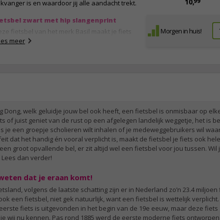
99
10,
ikvanger is en waardoor jij alle aandacht trekt.
Bel met vintage look
Eenvoudig te monteren op stuurbeugel
ietsbel zwart met hip slangenprint
Diameter: 55 millimeter
Morgen in huis!
ze fietsbel van het merk Basil maakt je fiets
Afmetingen: 6 x 9 x 6 centimeter
lemaal af! Doordat de bel is voorzien van een
ees meer
Kleur: zilver
endy slangenprintje is dit een echte blikvanger
 je stuur. Met een diameter van 60 millimeter
 het ook geen storend object op je stuur, maar
ist een subtiele en noodzakelijke toevoeging.
s je belt, dan maakt de bel een helder ‘ding-
ng’-geluid, waardoor je duidelijk hoorbaar
nt voor andere weggebruikers. Zo kun je
g Dong, welk geluidje jouw bel ook heeft, een fietsbel is onmisbaar op elke
ilig deelnemen aan het verkeer. Het monteren
s of juist geniet van de rust op een afgelegen landelijk weggetje, het is bel
n de fietsbel is heel gemakkelijk dankzij het
s je een groepje scholieren wilt inhalen of je medeweggebruikers wil wa
ugeltje met twee schroefjes. Deze fietsbel
eit dat het handig én vooral verplicht is, maakt de fietsbel je fiets ook he
eft niet alleen een trendy uitstraling, maar is
een groot opvallende bel, er zit altijd wel een fietsbel voor jou tussen. Wi
k nog eens duurzaam. Met zijn black metallic
? Lees dan verder!
ok en modieuze slangenprint is het een
cessoire dat lang meegaat en je fiets een
t weten dat je eraan komt!
ijlvolle touch geeft.
tsland, volgens de laatste schatting zijn er in Nederland zo’n 23.4 miljoen 
igenschappen:
k een fietsbel, niet gek natuurlijk, want een fietsbel is wettelijk verplich
e eerste fiets is uitgevonden in het begin van de 19e eeuw, maar deze fiets
Bel met slangenprint
 die wij nu kennen. Pas rond 1885 werd de eerste moderne fiets ontworpe
Eenvoudig te monteren op stuurbeugel