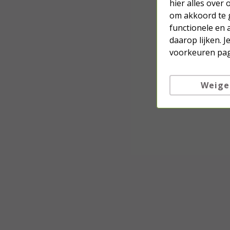
hier alles over
om akkoord te g
functionele en 
daarop lijken. 
voorkeuren pag
Weige