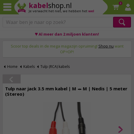
kabel
shop.nl
0
Je verwacht het niet,
we hebben het
wel
♥ Al meer dan 2 miljoen klanten!
Op werkdagen voor 23:59 uur besteld, morgen thuis!
Scoor top deals in de mega magazijn opruiming!
Shop nu
want
OP=OP!
Home
Kabels
Tulp (RCA) kabels
Tulp naar jack 3.5 mm kabel | M ↔ M | Nedis | 5 meter
(Stereo)