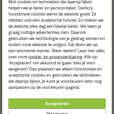
Met cookies en technieken die daarop lijken
5,95
helpen we je beter en persoonlijker. Dankzij
functionele cookies werkt de website goed. Ze
Tulp naar jack 3.5 mm kabel | M ↔
hebben ook een analytische functie. Zo maken we
M | Nedis | 3 meter (Stereo)
de website elke dag een beetje beter. We laten je
graag nuttige advertenties zien. Daarom
3,50
gebruiken we technologie om je gedrag binnen en
buiten onze website te volgen. Dat doen we op
een anonieme manier. Meer weten? Lees hier alles
over onze
cookie- en privacyverklaring
. Klik op
'Accepteren' om akkoord te gaan. Kies je voor
weigeren? Dan plaatsen we alleen functionele en
Je verwacht het niet
analytische cookies en gebruiken we technieken
Turbo onkruidverdelger (Concentraat,
3x 100ml) | Ook voor je gazon!
die daarop lijken. Je kunt je voorkeuren later nog
aanpassen op de voorkeuren pagina.
43,
50
40,
89
Accepteren
Weigeren