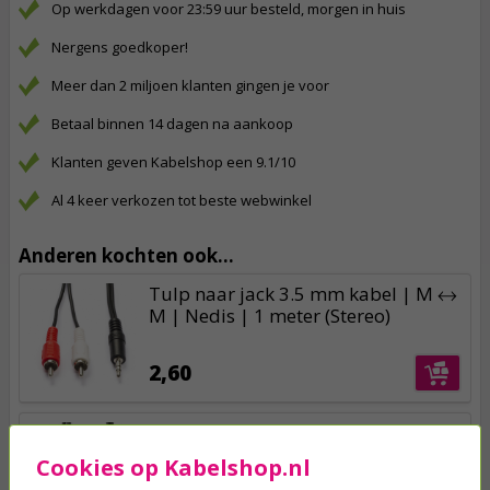
Op werkdagen voor 23:59 uur besteld, morgen in huis
Nergens goedkoper!
Meer dan 2 miljoen klanten gingen je voor
Betaal binnen 14 dagen na aankoop
Klanten geven Kabelshop een 9.1/10
Al 4 keer verkozen tot beste webwinkel
Anderen kochten ook...
Tulp naar jack 3.5 mm kabel | M ↔
M | Nedis | 1 meter (Stereo)
2,60
Tulp naar jack 3.5 mm kabel | M ↔
M | Nedis | 10 meter (Stereo)
Cookies op Kabelshop.nl