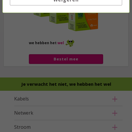
we hebben het
wel
Bestel mee
Je verwacht het niet, we hebben het wel
Kabels
Netwerk
Stroom