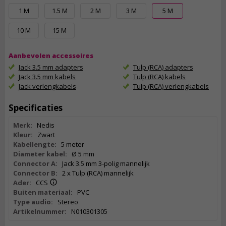
1 M
1.5 M
2 M
3 M
5 M
10 M
15 M
Aanbevolen accessoires
Jack 3.5 mm adapters
Tulp (RCA) adapters
Jack 3.5 mm kabels
Tulp (RCA) kabels
Jack verlengkabels
Tulp (RCA) verlengkabels
Specificaties
Merk:
Nedis
Kleur:
Zwart
Kabellengte:
5 meter
Diameter kabel:
Ø 5 mm
Connector A:
Jack 3.5 mm 3-polig mannelijk
Connector B:
2 x Tulp (RCA) mannelijk
Ader:
CCS
Buiten materiaal:
PVC
Type audio:
Stereo
Artikelnummer:
N010301305