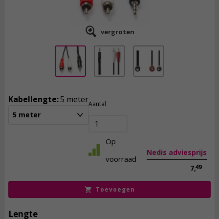
vergroten
Kabellengte:
5 meter
3,
95
Aantal
5 meter
incl. btw
Op
Nedis adviesprijs
voorraad
49
7,
Toevoegen
Lengte