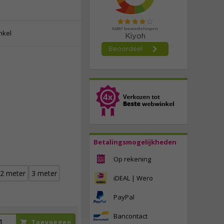
nkel
2,
25
incl. btw
Betalingsmogelijkheden
Op rekening
2 meter
3 meter
iDEAL | Wero
PayPal
Bancontact
Toevoegen