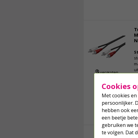
in
De
ee
ze
al
T
M
E
N
S
st
m
ui
vergroten
te
an
Cookies o
st
st
Met cookies en 
de
persoonlijker. 
op
hebben ook een 
L
een beetje bete
gebruiken we t
te volgen. Dat
T