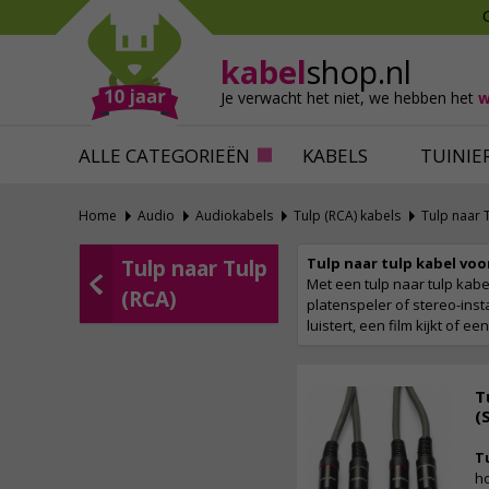
Mollen verjagen
Verfbenodigdhede
Slakken bestrijden
Behangbenodigdh
kabel
shop.nl
Katten verjagen
Ventilatie
Je verwacht het niet,
we hebben het
w
Alles tegen ongedierte
Alles voor je klus
ALLE CATEGORIEËN
KABELS
TUINIE
Home
Audio
Audiokabels
Tulp (RCA) kabels
Tulp naar 
Tulp naar tulp kabel vo
Tulp naar Tulp
Met een tulp naar tulp kabe
(RCA)
platenspeler of stereo-inst
luistert, een film kijkt of e
T
(
T
h