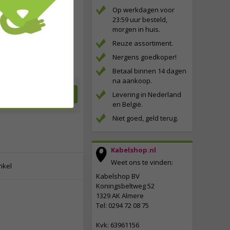
3,
50
Op werkdagen voor
23:59 uur besteld,
incl. btw
morgen in huis.
Reuze assortiment.
Nergens goedkoper!
Betaal binnen 14 dagen
na aankoop.
Toevoegen
Levering in Nederland
en België.
Niet goed, geld terug.
Kabelshop.nl
Weet ons te vinden:
nkel
Kabelshop BV
Koningsbeltweg 52
1329 AK Almere
Tel: 0294 72 08 75
7,
50
Kvk: 63961156
incl. btw