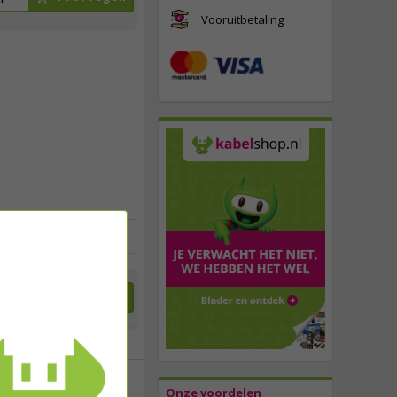
Vooruitbetaling
1,
75
incl. btw
Toevoegen
Onze voordelen