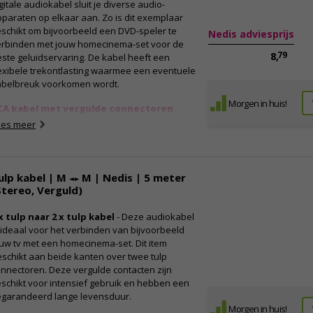
gitale audiokabel sluit je diverse audio-
paraten op elkaar aan. Zo is dit exemplaar
schikt om bijvoorbeeld een DVD-speler te
Nedis adviesprijs
erbinden met jouw homecinema-set voor de
79
8,
ste geluidservaring. De kabel heeft een
exibele trekontlasting waarmee een eventuele
abelbreuk voorkomen wordt.
Morgen in huis!
CA kabel met vergulde connectoren
 digitale kabel beschikt aan beide kanten
ees meer
er een mannelijke RCA connector zodat je op
n veilige en snelle manier apparaten op
kaar kunt aansluiten. De contacten zijn
ulp kabel | M ↔ M | Nedis | 5 meter
rguld, waardoor ze niet verroesten en
Stereo, Verguld)
schikt zijn voor langdurig en intensief gebruik.
 flexibele trekontlasting zorgt ervoor dat de
x tulp naar 2 x tulp kabel
- Deze audiokabel
bel niet per ongeluk losschiet bij verkeerd
 ideaal voor het verbinden van bijvoorbeeld
bruik, zodat er geen kabelbreuk plaatsvindt.
uw tv met een homecinema-set. Dit item
erder is het snoer voorzien van een duurzame
schikt aan beide kanten over twee tulp
scherming van PVC. Zo ben jij verzekerd van
nnectoren. Deze vergulde contacten zijn
n storingsvrij geluidssignaal en geniet je altijd
schikt voor intensief gebruik en hebben een
n een heldere geluidskwaliteit.
egarandeerd lange levensduur.
igenschappen:
Morgen in huis!