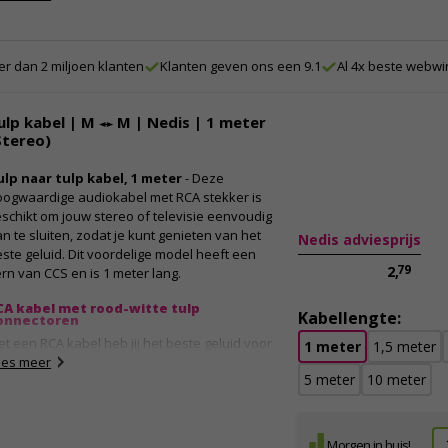
igenschappen:
Dubbele RCA kabel met rood-grijze
r dan 2 miljoen klanten
Klanten geven ons een 9.1
Al 4x beste webwi
connectoren
Connector A: 2 x Tulp (RCA) mannelijk
Connector B: 2 x Tulp (RCA) mannelijk
ulp kabel | M ↔ M | Nedis | 1 meter
100% koperen kern
Stereo)
Vergulde connectoren
Type audio: stereo
ulp naar tulp kabel, 1 meter
- Deze
Kabellengte: 0.5 meter
oogwaardige audiokabel met RCA stekker is
schikt om jouw stereo of televisie eenvoudig
n te sluiten, zodat je kunt genieten van het
Nedis adviesprijs
ste geluid. Dit voordelige model heeft een
79
2,
rn van CCS en is 1 meter lang.
CA kabel met rood-witte tulp
Kabellengte:
onnectoren
t een RCA kabel heb jij het beste geluid voor
1 meter
1,5 meter
uw speakers of televisie. RCA staat voor Radio
ees meer
5 meter
10 meter
rporation of America, het bedrijf dat deze
nsluiting voor het eerst gebruikte. De kabel
staat uit een rode en een witte aansluiting die
k een box aansturen. Zo zorg jij dat het geluid
Morgen in huis!