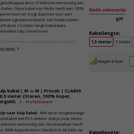
 geluidsapparatuur of televisie eenvoudig aan
 sluiten. Deze kabel van Nedis heeft een 100%
Nedis adviesprijs
operen kern en zorgt daarmee voor een
99
8,
abiele signaaloverdracht. Aan beide kanten
eft deze 1.5 meter lange kabel twee
nnelijke tulp connectoren.
Kabellengte:
CA kabel van hoogwaardige kwaliteit
1,5 meter
3 meter
t een RCA kabel heb jij het beste geluid voor
ees meer
uw speakers of televisie. RCA staat voor Radio
rporation of America, het bedrijf dat deze
Morgen in huis!
nsluiting voor het eerst gebruikte. De kabel
staat uit een rode en een witte aansluiting die
k een box aansturen. Zo zorg jij dat het geluid
 de linker en rechterbox allebei even goed is.
eze kabel heeft een kern van 100% koper,
ulp kabel | M ↔ M | Procab | CLA800
dat je geen last hebt van ruis of storingen.
 0.5 meter (Stereo, 100% koper,
erguld)
Professioneel
igenschappen:
Nedis RCA kabel met rood-witte connectoren
ulp naar tulp kabel
- Met deze hoogwaardige
Geschikt voor televisies en boxen met een
diokabel met RCA stekker sluit je jouw stereo
tulp-aansluiting
 televisie eenvoudig aan. Dit exemplaar heeft
Voorzien van hoogwaardige connectoren
n 100% koperen kern. Hierdoor is de kans op
Kabellengte: