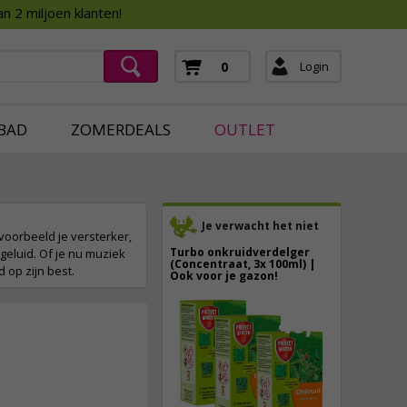
Assortimentsboek 2026
n 2 miljoen klanten!
ging
mera's
Login
0
ging
BAD
ZOMERDEALS
OUTLET
Je verwacht het niet
jvoorbeeld je versterker,
Turbo onkruidverdelger
geluid. Of je nu muziek
(Concentraat, 3x 100ml) |
d op zijn best.
Ook voor je gazon!
43,
50
40,
89
6,
95
incl. btw