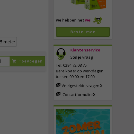
we hebben het
wel
Bestel mee
5 meter
Klantenservice
Stel je vraag.
Toevoegen
Tel: 0294 72 08 75
Bereikbaar op werkdagen
tussen 09:00 en 17:00
Veelgestelde vragen
Contactformulier
6,
75
incl. btw