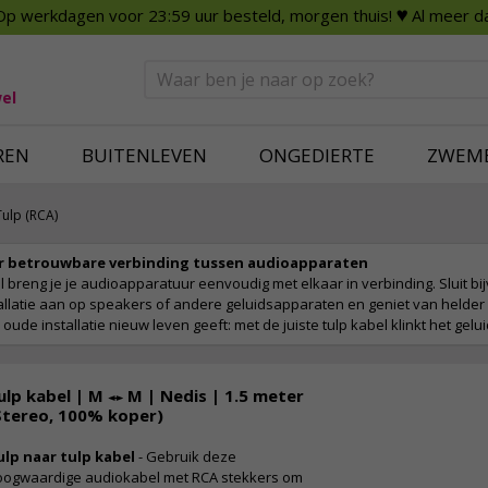
Op werkdagen voor 23:59 uur besteld, morgen thuis!
♥ Al meer da
n
Smart Home
Slimme beveili
eden
Huishouden
Beveiligingsca
Deurbellen
Dummy beveili
el
Alles voor in huis
Alle beveiliging
REN
BUITENLEVEN
ONGEDIERTE
ZWEM
Tulp (RCA)
or betrouwbare verbinding tussen audioapparaten
l breng je je audioapparatuur eenvoudig met elkaar in verbinding. Sluit bi
allatie aan op speakers of andere geluidsapparaten en geniet van helder 
en oude installatie nieuw leven geeft: met de juiste tulp kabel klinkt het gelui
ulp kabel | M ↔ M | Nedis | 1.5 meter
Stereo, 100% koper)
ulp naar tulp kabel
- Gebruik deze
oogwaardige audiokabel met RCA stekkers om