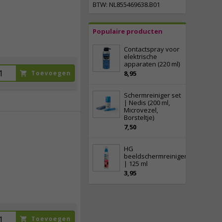
BTW: NL855469638.B01
Populaire producten
Contactspray voor
elektrische
apparaten (220 ml)
Toevoegen
8,95
Schermreiniger set
| Nedis (200 ml,
Microvezel,
Borsteltje)
7,50
9,
50
9,
03
HG
beeldschermreiniger
incl. btw
| 125 ml
3,95
Toevoegen