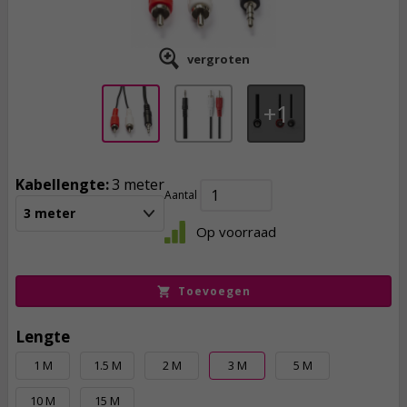
vergroten
1
Kabellengte:
3 meter
Aantal
3,
50
3 meter
Op voorraad
incl. btw
Toevoegen
Lengte
1 M
1.5 M
2 M
3 M
5 M
10 M
15 M