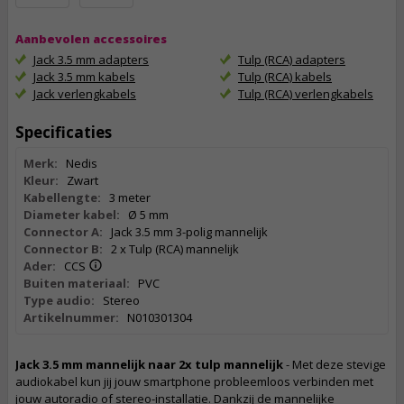
Aanbevolen accessoires
Jack 3.5 mm adapters
Tulp (RCA) adapters
Jack 3.5 mm kabels
Tulp (RCA) kabels
Jack verlengkabels
Tulp (RCA) verlengkabels
Specificaties
Merk:
Nedis
Kleur:
Zwart
Kabellengte:
3 meter
Diameter kabel:
Ø 5 mm
Connector A:
Jack 3.5 mm 3-polig mannelijk
Connector B:
2 x Tulp (RCA) mannelijk
Ader:
CCS
Buiten materiaal:
PVC
Type audio:
Stereo
Artikelnummer:
N010301304
Jack 3.5 mm mannelijk naar 2x tulp mannelijk
- Met deze stevige
audiokabel kun jij jouw smartphone probleemloos verbinden met
jouw autoradio of stereo-installatie. Dankzij de mannelijke