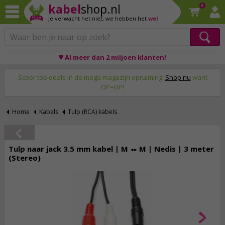
kabel
shop.nl
0
Je verwacht het niet,
we hebben het
wel
♥ Al meer dan 2 miljoen klanten!
Op werkdagen voor 23:59 uur besteld, morgen thuis!
Scoor top deals in de mega magazijn opruiming!
Shop nu
want
OP=OP!
Home
Kabels
Tulp (RCA) kabels
Tulp naar jack 3.5 mm kabel | M ↔ M | Nedis | 3 meter
(Stereo)