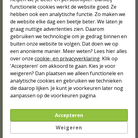
Tulp naar jack 3.5 mm kabel | M ↔
functionele cookies werkt de website goed. Ze
M | Nedis | 1.5 meter (Stereo)
hebben ook een analytische functie. Zo maken we
de website elke dag een beetje beter. We laten je
2,75
graag nuttige advertenties zien. Daarom
gebruiken we technologie om je gedrag binnen en
buiten onze website te volgen. Dat doen we op
een anonieme manier. Meer weten? Lees hier alles
over onze
cookie- en privacyverklaring
. Klik op
Je verwacht het niet
'Accepteren' om akkoord te gaan. Kies je voor
Turbo onkruidverdelger (Concentraat,
weigeren? Dan plaatsen we alleen functionele en
3x 100ml) | Ook voor je gazon!
analytische cookies en gebruiken we technieken
43,
50
die daarop lijken. Je kunt je voorkeuren later nog
40,
89
aanpassen op de voorkeuren pagina.
Accepteren
Weigeren