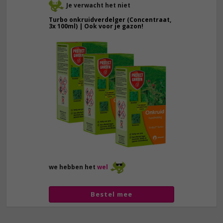
Je verwacht het niet
Turbo onkruidverdelger (Concentraat,
3x 100ml) | Ook voor je gazon!
43,
50
40,
89
we hebben het
wel
Bestel mee