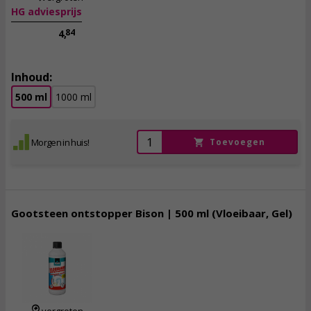
HG adviesprijs
84
4,
Inhoud:
500 ml
1000 ml
Morgen in huis!
Toevoegen
Gootsteen ontstopper Bison | 500 ml (Vloeibaar, Gel)
2,
65
incl. btw