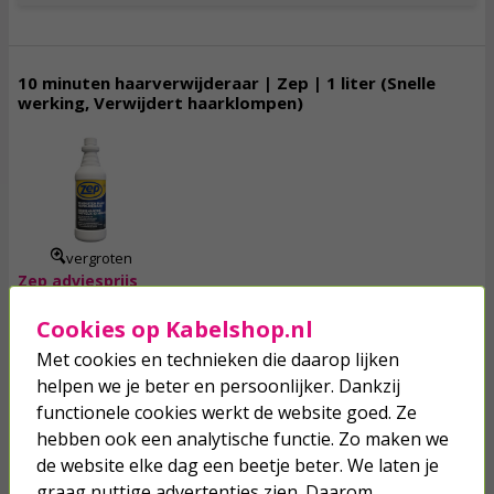
10 minuten haarverwijderaar | Zep | 1 liter (Snelle
werking, Verwijdert haarklompen)
9,
95
incl. btw
vergroten
Zep adviesprijs
49
10,
Cookies op Kabelshop.nl
Met cookies en technieken die daarop lijken
helpen we je beter en persoonlijker. Dankzij
Morgen in huis!
Toevoegen
functionele cookies werkt de website goed. Ze
hebben ook een analytische functie. Zo maken we
de website elke dag een beetje beter. We laten je
graag nuttige advertenties zien. Daarom