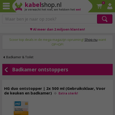
kabel
shop.nl
0
Je verwacht het niet,
we hebben het
wel
♥ Al meer dan 2 miljoen klanten!
Op werkdagen voor 23:59 uur besteld, morgen thuis!
Scoor top deals in de mega magazijn opruiming!
Shop nu
want
OP=OP!
Badkamer & Toilet
Badkamer ontstoppers
HG duo ontstopper | 2x 500 ml (Gebruiksklaar, Voor
de keuken en badkamer)
Extra sterk!
11,
95