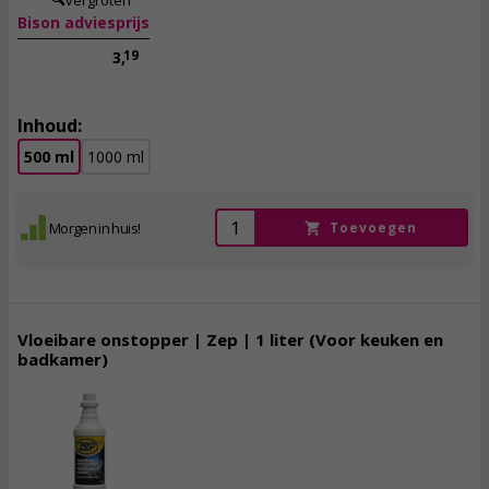
vergroten
Bison adviesprijs
19
3,
Inhoud:
500 ml
1000 ml
Morgen in huis!
Toevoegen
Vloeibare onstopper | Zep | 1 liter (Voor keuken en
badkamer)
5,
95
incl. btw