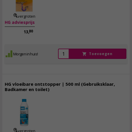
incl. btw
vergroten
HG adviesprijs
80
13,
Morgen in huis!
Toevoegen
HG vloeibare ontstopper | 500 ml (Gebruiksklaar,
Badkamer en toilet)
3,
95
incl. btw
vergroten