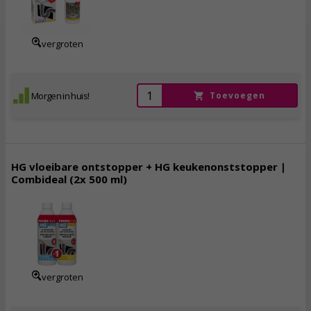
15,
23
incl. btw
vergroten
Morgen in huis!
Toevoegen
HG vloeibare ontstopper + HG keukenonststopper |
Combideal (2x 500 ml)
5,
50
incl. btw
vergroten