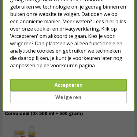
Biologische afvoerreiniger | Zep | 1 liter (Bevat micro-
gebruiken we technologie om je gedrag binnen en
organismen, Onderhoudsmiddel)
Biologische formule!
buiten onze website te volgen. Dat doen we op
een anonieme manier. Meer weten? Lees hier alles
over onze
cookie- en privacyverklaring
. Klik op
10,
95
'Accepteren' om akkoord te gaan. Kies je voor
incl. btw
weigeren? Dan plaatsen we alleen functionele en
analytische cookies en gebruiken we technieken
vergroten
die daarop lijken. Je kunt je voorkeuren later nog
aanpassen op de voorkeuren pagina.
Morgen in huis!
Toevoegen
Accepteren
Weigeren
HG duo ontstopper + HG afvoerstankverwijderaar |
Combideal (2x 500 ml + 500 gram)
15,
70