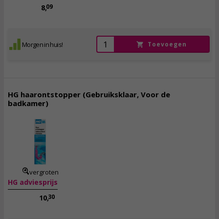
09
8,
Morgen in huis!
Toevoegen
HG haarontstopper (Gebruiksklaar, Voor de
badkamer)
8,
75
incl. btw
vergroten
HG adviesprijs
30
10,