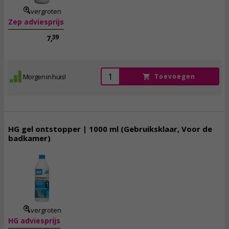
vergroten
Zep adviesprijs
39
7,
Morgen in huis!
Toevoegen
HG gel ontstopper | 1000 ml (Gebruiksklaar, Voor de
badkamer)
6,
95
incl. btw
vergroten
HG adviesprijs