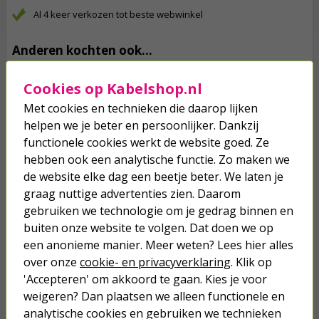
Al 4 keer verkozen tot beste webwinkel
Anderen kochten ook...
HG vloeibare ontstopper | 1000 ml
Cookies op Kabelshop.nl
(Gebruiksklaar, Badkamer en toilet)
Met cookies en technieken die daarop lijken
helpen we je beter en persoonlijker. Dankzij
6,95
functionele cookies werkt de website goed. Ze
hebben ook een analytische functie. Zo maken we
HG keukenontstopper | 1000 ml
de website elke dag een beetje beter. We laten je
(Gebruiksklaar, Biologisch
graag nuttige advertenties zien. Daarom
afbreekbaar)
gebruiken we technologie om je gedrag binnen en
7,95
buiten onze website te volgen. Dat doen we op
een anonieme manier. Meer weten? Lees hier alles
Ontstoppingspomp | Toolland
over onze
cookie- en privacyverklaring
. Klik op
'Accepteren' om akkoord te gaan. Kies je voor
weigeren? Dan plaatsen we alleen functionele en
9,95
analytische cookies en gebruiken we technieken