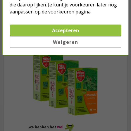
die daarop lijken. Je kunt je voorkeuren later nog
aanpassen op de voorkeuren pagina.
Accepteren
Je verwacht het niet
Turbo onkruidverdelger (Concentraat,
Weigeren
3x 100ml) | Ook voor je gazon!
43,
50
40,
89
we hebben het
wel