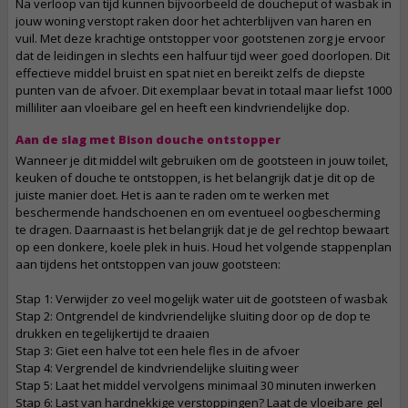
Na verloop van tijd kunnen bijvoorbeeld de doucheput of wasbak in
jouw woning verstopt raken door het achterblijven van haren en
vuil. Met deze krachtige ontstopper voor gootstenen zorg je ervoor
dat de leidingen in slechts een halfuur tijd weer goed doorlopen. Dit
effectieve middel bruist en spat niet en bereikt zelfs de diepste
punten van de afvoer. Dit exemplaar bevat in totaal maar liefst 1000
milliliter aan vloeibare gel en heeft een kindvriendelijke dop.
Aan de slag met Bison douche ontstopper
Wanneer je dit middel wilt gebruiken om de gootsteen in jouw toilet,
keuken of douche te ontstoppen, is het belangrijk dat je dit op de
juiste manier doet. Het is aan te raden om te werken met
beschermende handschoenen en om eventueel oogbescherming
te dragen. Daarnaast is het belangrijk dat je de gel rechtop bewaart
op een donkere, koele plek in huis. Houd het volgende stappenplan
aan tijdens het ontstoppen van jouw gootsteen:
Stap 1: Verwijder zo veel mogelijk water uit de gootsteen of wasbak
Stap 2: Ontgrendel de kindvriendelijke sluiting door op de dop te
drukken en tegelijkertijd te draaien
Stap 3: Giet een halve tot een hele fles in de afvoer
Stap 4: Vergrendel de kindvriendelijke sluiting weer
Stap 5: Laat het middel vervolgens minimaal 30 minuten inwerken
Stap 6: Last van hardnekkige verstoppingen? Laat de vloeibare gel