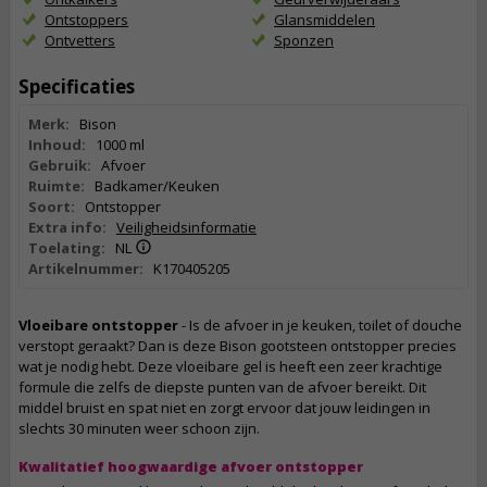
Ontstoppers
Glansmiddelen
Ontvetters
Sponzen
Specificaties
Merk:
Bison
Inhoud:
1000 ml
Gebruik:
Afvoer
Ruimte:
Badkamer/Keuken
Soort:
Ontstopper
Extra info:
Veiligheidsinformatie
Toelating:
NL
Artikelnummer:
K170405205
Vloeibare ontstopper
- Is de afvoer in je keuken, toilet of douche
verstopt geraakt? Dan is deze Bison gootsteen ontstopper precies
wat je nodig hebt. Deze vloeibare gel is heeft een zeer krachtige
formule die zelfs de diepste punten van de afvoer bereikt. Dit
middel bruist en spat niet en zorgt ervoor dat jouw leidingen in
slechts 30 minuten weer schoon zijn.
Kwalitatief hoogwaardige afvoer ontstopper