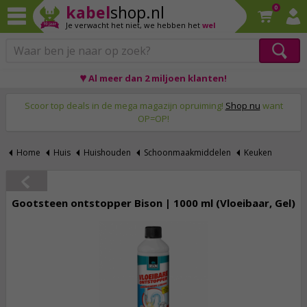
kabel
shop.nl
0
Je verwacht het niet,
we hebben het
wel
♥ Al meer dan 2 miljoen klanten!
Op werkdagen voor 23:59 uur besteld, morgen thuis!
Scoor top deals in de mega magazijn opruiming!
Shop nu
want
OP=OP!
Home
Huis
Huishouden
Schoonmaakmiddelen
Keuken
Gootsteen ontstopper Bison | 1000 ml (Vloeibaar, Gel)