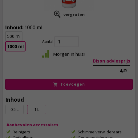
vergroten
Inhoud:
1000 ml
3,
75
500 ml
incl. btw
Aantal
1000 ml
Morgen in huis!
Bison adviesprijs
29
4,
Toevoegen
Inhoud
0.5 L
1 L
Aanbevolen accessoires
Reinigers
Schimmelverwijderaars
Ontkalkers
Geurverwijderaars