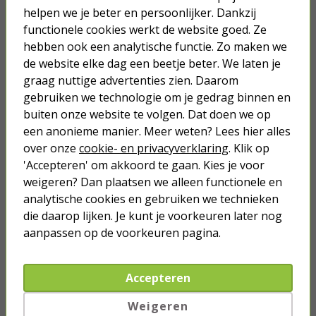
helpen we je beter en persoonlijker. Dankzij
functionele cookies werkt de website goed. Ze
10 minuten haarverwijderaar | Zep
| 1 liter (Snelle werking, Verwijdert
hebben ook een analytische functie. Zo maken we
haarklompen)
de website elke dag een beetje beter. We laten je
graag nuttige advertenties zien. Daarom
9,95
gebruiken we technologie om je gedrag binnen en
buiten onze website te volgen. Dat doen we op
een anonieme manier. Meer weten? Lees hier alles
over onze
cookie- en privacyverklaring
. Klik op
'Accepteren' om akkoord te gaan. Kies je voor
Je verwacht het niet
weigeren? Dan plaatsen we alleen functionele en
Turbo onkruidverdelger (Concentraat,
analytische cookies en gebruiken we technieken
3x 100ml) | Ook voor je gazon!
die daarop lijken. Je kunt je voorkeuren later nog
43,
50
aanpassen op de voorkeuren pagina.
40,
89
Accepteren
Weigeren