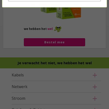
we hebben het
wel
Bestel mee
Je verwacht het niet, we hebben het wel
Kabels
Netwerk
Stroom