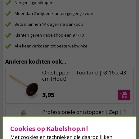
Nergens goedkoper!
Meer dan 2 miljoen klanten gingen je voor
Betaal binnen 14 dagen na aankoop
Klanten geven Kabelshop een 9.1/10
Al 4 keer verkozen tot beste webwinkel
Anderen kochten ook...
Ontstopper | Toolland | Ø 16 x 43
cm (Hout)
3,95
Professionele ontstopper | Zep | 1
liter (Gebruiksklaar, Speciaal voor
keukens)
Cookies op Kabelshop.nl
11,95
Met cookies en technieken die daarop lijken