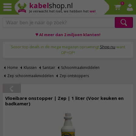
kabel
shop.nl
0
Je verwacht het niet,
we hebben het
wel
♥ Al meer dan 2 miljoen klanten!
Op werkdagen voor 23:59 uur besteld, morgen thuis!
Scoor top deals in de mega magazijn opruiming!
Shop nu
want
OP=OP!
Home
Klussen
Sanitair
Schoonmaakmiddelen
Zep schoonmaakmiddelen
Zep ontstoppers
Vloeibare onstopper | Zep | 1 liter (Voor keuken en
badkamer)