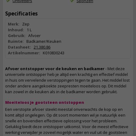
Ontvetters
Sponzen
Specificaties
Merk:
Zep
Inhoud:
1 L
Gebruik:
Afvoer
Ruimte:
Badkamer/Keuken
Datasheet:
21.380.86
Artikelnummer:
K010830243
Afvoer ontstopper voor de keuken en badkamer
- Met deze
universele ontstopper heb je altijd een krachtig en effectief middel
in huis om vervelende verstoppingen tegen te gaan. Het middel lost
onder andere aangekoekte zeepresten moeiteloos op. Dit middel
kan zowel in de keuken als in de badkamer worden gebruikt.
Moeiteloos je gootsteen ontstoppen
Een verstopte afvoer steekt meestal onverwachts de kop op en
komt altijd ongelegen. Op dit soort momenten wil je natuurlijk een
snelle en bovendien effectieve oplossing voor het probleem.
Gelukkig biedt deze ontstopper uitkomst. Voor de meest effectieve
werking verwijder je zoveel mogelijk water en vuil uit de gootsteen