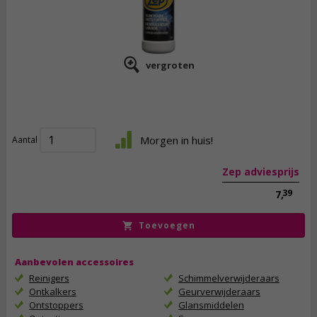
vergroten
5,
95
incl. btw
Morgen in huis!
Aantal
Zep adviesprijs
39
7,
Toevoegen
Aanbevolen accessoires
Reinigers
Schimmelverwijderaars
Ontkalkers
Geurverwijderaars
Ontstoppers
Glansmiddelen