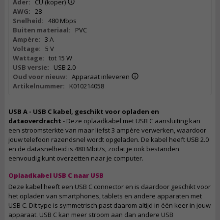
Ader:
CU (koper)
AWG:
28
Snelheid:
480 Mbps
Buiten materiaal:
PVC
Ampère:
3 A
Voltage:
5 V
Wattage:
tot 15 W
USB versie:
USB 2.0
Oud voor nieuw:
Apparaat inleveren
Artikelnummer:
K010214058
USB A - USB C kabel, geschikt voor opladen en
dataoverdracht
- Deze oplaadkabel met USB C aansluiting kan
een stroomsterkte van maar liefst 3 ampère verwerken, waardoor
jouw telefoon razendsnel wordt opgeladen. De kabel heeft USB 2.0
en de datasnelheid is 480 Mbit/s, zodat je ook bestanden
eenvoudig kunt overzetten naar je computer.
Oplaadkabel USB C naar USB
Deze kabel heeft een USB C connector en is daardoor geschikt voor
het opladen van smartphones, tablets en andere apparaten met
USB C. Dit type is symmetrisch past daarom altijd in één keer in jouw
apparaat. USB C kan meer stroom aan dan andere USB