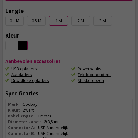
Lengte
0.1 M
0.5 M
1 M
2 M
3 M
Kleur
Aanbevolen accessoires
USB opladers
Powerbanks
Autoladers
Telefoonhouders
Draadloze opladers
Stekkerdozen
Specificaties
Merk:
Goobay
Kleur:
Zwart
Kabellengte:
1 meter
Diameter kabel:
Ø 3,5 mm
Connector A:
USB A mannelijk
Connector B:
USB C mannelijk