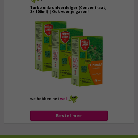
Turbo onkruidverdelger (Concentraat,
3x 100ml) | Ook voor je gazon!
43,
50
40,
89
we hebben het
wel
Bestel mee