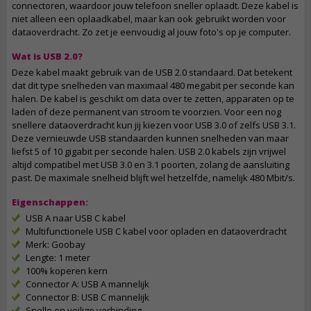
connectoren, waardoor jouw telefoon sneller oplaadt. Deze kabel is
niet alleen een oplaadkabel, maar kan ook gebruikt worden voor
dataoverdracht. Zo zet je eenvoudig al jouw foto's op je computer.
Wat is USB 2.0?
Deze kabel maakt gebruik van de USB 2.0 standaard. Dat betekent
dat dit type snelheden van maximaal 480 megabit per seconde kan
halen. De kabel is geschikt om data over te zetten, apparaten op te
laden of deze permanent van stroom te voorzien. Voor een nog
snellere dataoverdracht kun jij kiezen voor USB 3.0 of zelfs USB 3.1.
Deze vernieuwde USB standaarden kunnen snelheden van maar
liefst 5 of 10 gigabit per seconde halen. USB 2.0 kabels zijn vrijwel
altijd compatibel met USB 3.0 en 3.1 poorten, zolang de aansluiting
past. De maximale snelheid blijft wel hetzelfde, namelijk 480 Mbit/s.
Eigenschappen:
USB A naar USB C kabel
Multifunctionele USB C kabel voor opladen en dataoverdracht
Merk: Goobay
Lengte: 1 meter
100% koperen kern
Connector A: USB A mannelijk
Connector B: USB C mannelijk
Snelle en veilige verbinding