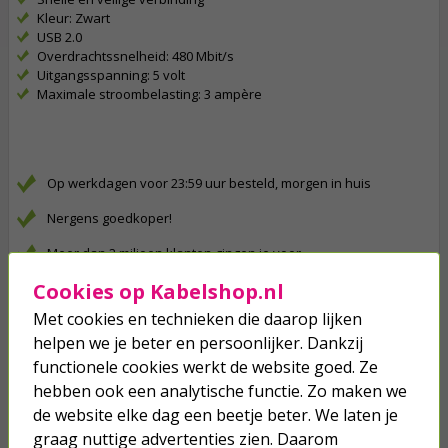
Kleur: Zwart
USB 2.0
Overdrachtssnelheid: 480 Mbit/s
Uitgangsspanning: 5 volt
Maximale stroombelasting: 3 ampère
Op werkdagen voor 23:59 uur besteld, morgen in huis
Nergens goedkoper!
Meer dan 2 miljoen klanten gingen je voor
Cookies op Kabelshop.nl
Betaal binnen 14 dagen na aankoop
Met cookies en technieken die daarop lijken
Klanten geven Kabelshop een 9.1/10
helpen we je beter en persoonlijker. Dankzij
Al 4 keer verkozen tot beste webwinkel
functionele cookies werkt de website goed. Ze
hebben ook een analytische functie. Zo maken we
Anderen kochten ook...
de website elke dag een beetje beter. We laten je
graag nuttige advertenties zien. Daarom
USB A oplader | Goobay | 1 poort