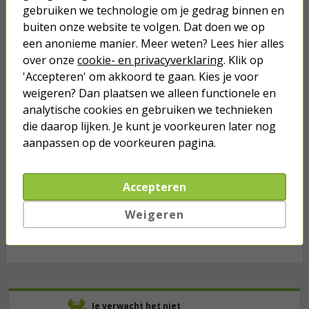
gebruiken we technologie om je gedrag binnen en
(USB A, 5W, Zwart)
buiten onze website te volgen. Dat doen we op
een anonieme manier. Meer weten? Lees hier alles
5,95
over onze
cookie- en privacyverklaring
. Klik op
'Accepteren' om akkoord te gaan. Kies je voor
USB A naar USB C kabel | 0.5 meter
weigeren? Dan plaatsen we alleen functionele en
| USB 2.0 (Zwart)
analytische cookies en gebruiken we technieken
die daarop lijken. Je kunt je voorkeuren later nog
3,50
aanpassen op de voorkeuren pagina.
USB A naar USB C kabel | 2 meter |
USB 2.0 (Zwart)
Accepteren
Weigeren
4,95
Je verwacht het niet