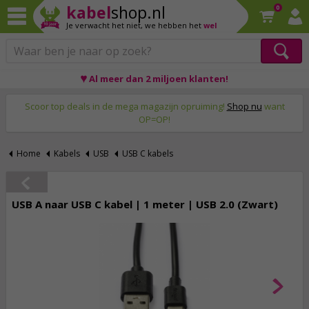
kabel
shop.nl
0
Je verwacht het niet,
we hebben het
wel
♥ Al meer dan 2 miljoen klanten!
Op werkdagen voor 23:59 uur besteld, morgen thuis!
Scoor top deals in de mega magazijn opruiming!
Shop nu
want
OP=OP!
Home
Kabels
USB
USB C kabels
USB A naar USB C kabel | 1 meter | USB 2.0 (Zwart)