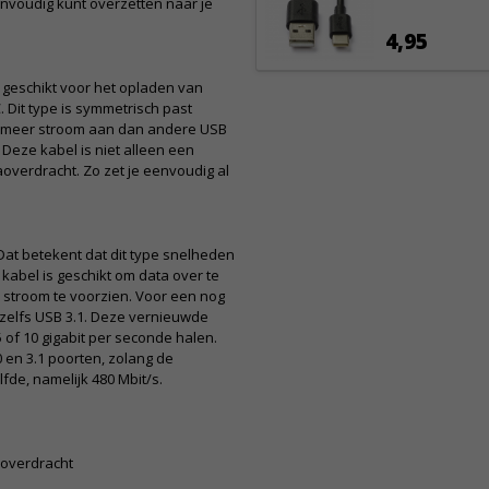
envoudig kunt overzetten naar je
4,95
 geschikt voor het opladen van
Dit type is symmetrisch past
an meer stroom aan dan andere USB
Deze kabel is niet alleen een
overdracht. Zo zet je eenvoudig al
at betekent dat dit type snelheden
abel is geschikt om data over te
 stroom te voorzien. Voor een nog
f zelfs USB 3.1. Deze vernieuwde
of 10 gigabit per seconde halen.
.0 en 3.1 poorten, zolang de
lfde, namelijk 480 Mbit/s.
aoverdracht