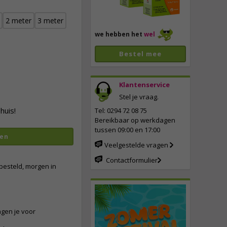
2 meter
3 meter
we hebben het
wel
Bestel mee
Klantenservice
Stel je vraag.
vergroten
huis!
Tel: 0294 72 08 75
Bereikbaar op werkdagen
tussen 09:00 en 17:00
en
Veelgestelde vragen
Contactformulier
besteld, morgen in
ngen je voor