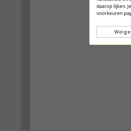
daarop lijken. 
voorkeuren pag
Weige