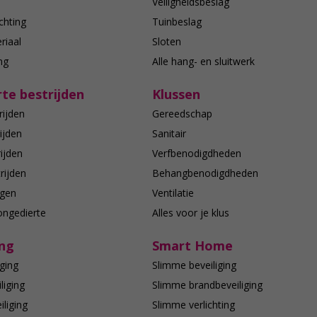
n
Veiligheidsbeslag
chting
Tuinbeslag
riaal
Sloten
ing
Alle hang- en sluitwerk
te bestrijden
Klussen
rijden
Gereedschap
ijden
Sanitair
ijden
Verfbenodigdheden
rijden
Behangbenodigdheden
agen
Ventilatie
ongedierte
Alles voor je klus
ing
Smart Home
ging
Slimme beveiliging
liging
Slimme brandbeveiliging
liging
Slimme verlichting