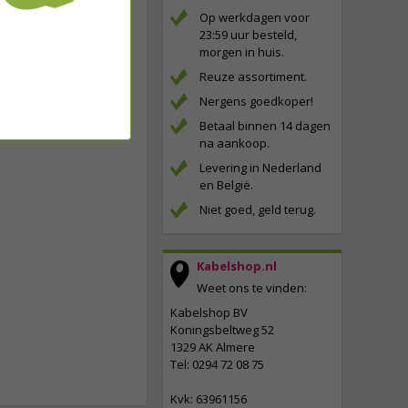
Op werkdagen voor
23:59 uur besteld,
morgen in huis.
Reuze assortiment.
Nergens goedkoper!
Betaal binnen 14 dagen
na aankoop.
Levering in Nederland
en België.
Niet goed, geld terug.
Kabelshop.nl
Weet ons te vinden:
Kabelshop BV
Koningsbeltweg 52
1329 AK Almere
Tel: 0294 72 08 75
Kvk: 63961156