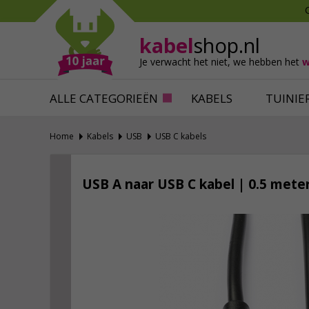
Mollen verjagen
Verfbenodigdhede
Slakken bestrijden
Behangbenodigdh
kabel
shop.nl
Katten verjagen
Ventilatie
Je verwacht het niet,
we hebben het
w
Alles tegen ongedierte
Alles voor je klus
ALLE CATEGORIEËN
KABELS
TUINIE
Home
Kabels
USB
USB C kabels
USB A naar USB C kabel | 0.5 meter