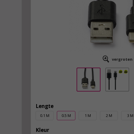
vergroten
Lengte
0.1 M
0.5 M
1 M
2 M
3 M
Kleur