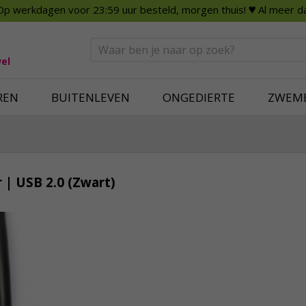
Op werkdagen voor 23:59 uur besteld, morgen thuis!
♥ Al meer da
n
Smart Home
Slimme beveili
eden
Huishouden
Beveiligingsca
Deurbellen
Dummy beveili
el
Alles voor in huis
Alle beveiliging
REN
BUITENLEVEN
ONGEDIERTE
ZWEM
 | USB 2.0 (Zwart)