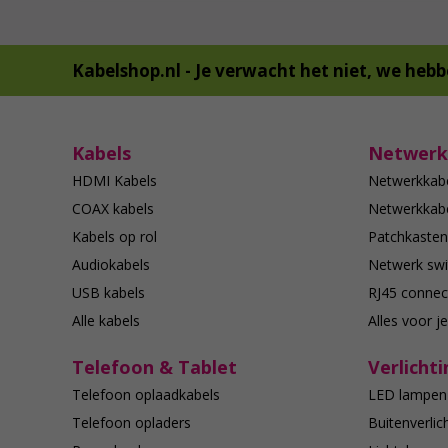
Kabelshop.nl -
Je verwacht het niet, we hebb
Kabels
Netwerk
HDMI Kabels
Netwerkkab
COAX kabels
Netwerkkabe
Kabels op rol
Patchkasten
Audiokabels
Netwerk swi
USB kabels
RJ45 connec
Alle kabels
Alles voor j
Telefoon & Tablet
Verlichti
Telefoon oplaadkabels
LED lampen
Telefoon opladers
Buitenverlic