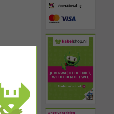
Vooruitbetaling
Onze voordelen