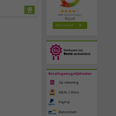
Betalingsmogelijkheden
Op rekening
iDEAL | Wero
PayPal
Bancontact