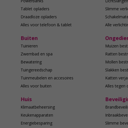
Powerbanks
Lichtslange
Tablet opladers
Slimme verli
Draadloze opladers
Schakelmate
Alles voor telefoon & tablet
Alle verlicht
Buiten
Ongedier
Tuinieren
Muizen best
Zwembad en spa
Ratten bestr
Bewatering
Mollen bestr
Tuingereedschap
Slakken best
Tuinmeubelen en accesoires
Katten verj
Alles voor buiten
Alles tegen 
Huis
Beveilig
Klimaatbeheersing
Brandbeveili
Keukenapparaten
Inbraakbevei
Energiebesparing
Slimme bevei