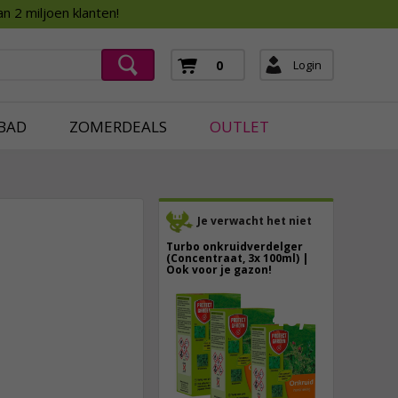
Assortimentsboek 2026
n 2 miljoen klanten!
ging
mera's
Login
0
ging
BAD
ZOMERDEALS
OUTLET
Je verwacht het niet
Turbo onkruidverdelger
(Concentraat, 3x 100ml) |
Ook voor je gazon!
43,
50
3,
50
40,
89
incl. btw