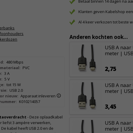
Betaal binnen 14 dagen na a
Klanten geven Kabelshop een 
Al 4 keer verkozen tot beste 
erbanks
efoonhouders
Anderen kochten ook...
kkerdozen
USB A naar 
meter | USB
d:
480 Mbps
materiaal:
PVC
2,75
:
3 A
e:
5 V
USB A naar 
e:
tot 15 W
sie:
USB 2.0
meter | USB
or nieuw:
Apparaat inleveren
lnummer:
K010214057
3,45
dataoverdracht
- Deze oplaadkabel
USB A naar 
r liefst 3 ampère verwerken,
meter | USB
De kabel heeft USB 2.0 en de