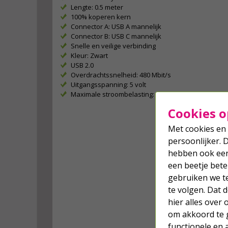
Lengte: 0.5 meter
100% koperen kern
Connector A: USB A mannelijk
Connector B: USB C mannelijk
Snelle en veilige verbinding
Kleur: Zwart
USB 2.0
Overdrachtssnelheid: 480 Mbit/s
Uitgangsspanning: 5 volt
Maximale stroombelasting: 3 ampère
Cookies o
Met cookies en 
persoonlijker. 
hebben ook een 
een beetje bete
gebruiken we t
te volgen. Dat
hier alles over
om akkoord te g
functionele en 