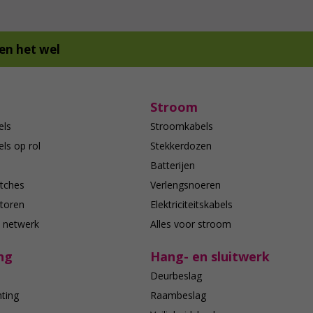
en het wel
Stroom
els
Stroomkabels
ls op rol
Stekkerdozen
Batterijen
tches
Verlengsnoeren
toren
Elektriciteitskabels
e netwerk
Alles voor stroom
ng
Hang- en sluitwerk
Deurbeslag
hting
Raambeslag