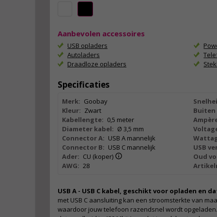
Aanbevolen accessoires
USB opladers
Pow
Autoladers
Tel
Draadloze opladers
Ste
Specificaties
Merk:
Goobay
Snelhei
Kleur:
Zwart
Buiten 
Kabellengte:
0,5 meter
Ampère
Diameter kabel:
Ø 3,5 mm
Voltag
Connector A:
USB A mannelijk
Wattag
Connector B:
USB C mannelijk
USB ver
Ader:
CU (koper)
Oud vo
AWG:
28
Artike
USB A - USB C kabel, geschikt voor opladen en 
met USB C aansluiting kan een stroomsterkte van maa
waardoor jouw telefoon razendsnel wordt opgeladen. 