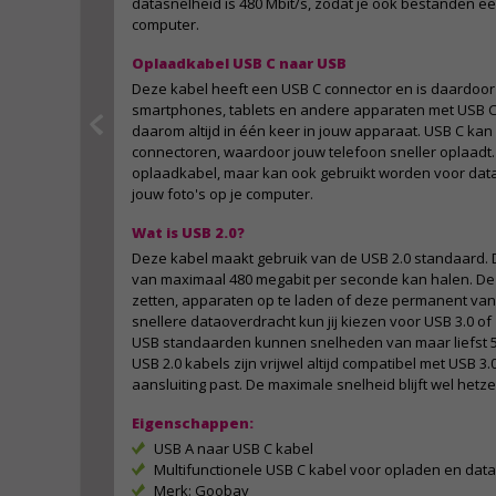
datasnelheid is 480 Mbit/s, zodat je ook bestanden e
computer.
Oplaadkabel USB C naar USB
Deze kabel heeft een USB C connector en is daardoor
smartphones, tablets en andere apparaten met USB C. 
daarom altijd in één keer in jouw apparaat. USB C k
connectoren, waardoor jouw telefoon sneller oplaadt. 
oplaadkabel, maar kan ook gebruikt worden voor data
jouw foto's op je computer.
Wat is USB 2.0?
Deze kabel maakt gebruik van de USB 2.0 standaard. D
van maximaal 480 megabit per seconde kan halen. De k
zetten, apparaten op te laden of deze permanent van
snellere dataoverdracht kun jij kiezen voor USB 3.0 o
USB standaarden kunnen snelheden van maar liefst 5 
USB 2.0 kabels zijn vrijwel altijd compatibel met USB 3
aansluiting past. De maximale snelheid blijft wel hetze
Eigenschappen:
USB A naar USB C kabel
Multifunctionele USB C kabel voor opladen en dat
Merk: Goobay