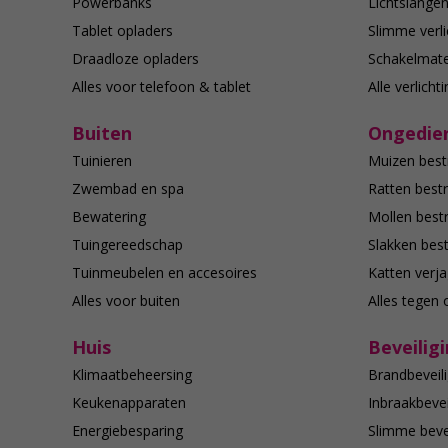
Powerbanks
Lichtslange
Tablet opladers
Slimme verli
Draadloze opladers
Schakelmate
Alles voor telefoon & tablet
Alle verlicht
Buiten
Ongedier
Tuinieren
Muizen best
Zwembad en spa
Ratten bestr
Bewatering
Mollen bestr
Tuingereedschap
Slakken best
Tuinmeubelen en accesoires
Katten verj
Alles voor buiten
Alles tegen 
Huis
Beveilig
Klimaatbeheersing
Brandbeveili
Keukenapparaten
Inbraakbevei
Energiebesparing
Slimme bevei