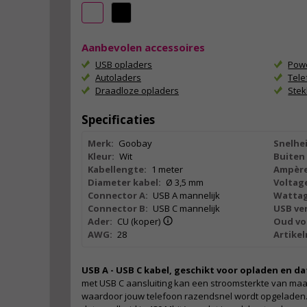
Aanbevolen accessoires
USB opladers
Pow
Autoladers
Tel
Draadloze opladers
Ste
Specificaties
Merk:
Goobay
Snelhei
Kleur:
Wit
Buiten 
Kabellengte:
1 meter
Ampère
Diameter kabel:
Ø 3,5 mm
Voltag
Connector A:
USB A mannelijk
Wattag
Connector B:
USB C mannelijk
USB ver
Ader:
CU (koper)
Oud vo
AWG:
28
Artike
USB A - USB C kabel, geschikt voor opladen en 
met USB C aansluiting kan een stroomsterkte van maa
waardoor jouw telefoon razendsnel wordt opgeladen. 