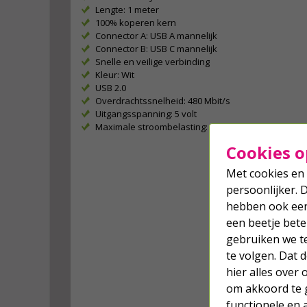
Lengte: 1 meter
100% koperen kern
Connector A: USB A mannelijk
Connector B: USB C mannelijk
Snelle en veilige verbinding
Kleur: Wit
USB 2.0
Overdrachtssnelheid: 480 Mbit/s
Uitgangsspanning: 5 volt
Maximale stroombelasting: 3 ampère
Cookies o
Met cookies en 
persoonlijker. 
hebben ook een 
een beetje bete
gebruiken we t
te volgen. Dat
hier alles over
om akkoord te g
functionele en 