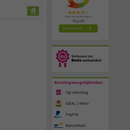
Betalingsmogelijkheden
Op rekening
iDEAL | Wero
PayPal
Bancontact