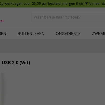
Op werkdagen voor 23:59 uur besteld, morgen thuis!
♥ Al meer da
n
Smart Home
Slimme beveili
eden
Huishouden
Beveiligingsca
Deurbellen
Dummy beveili
el
Alles voor in huis
Alle beveiliging
REN
BUITENLEVEN
ONGEDIERTE
ZWEM
 USB 2.0 (Wit)