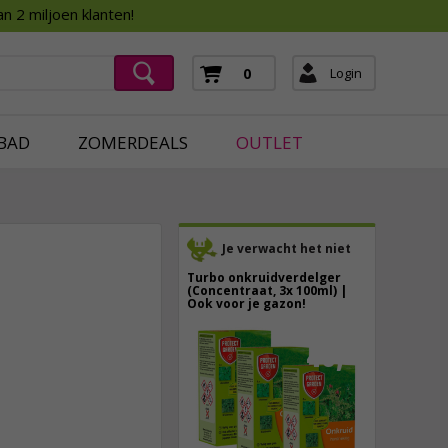
Assortimentsboek 2026
n 2 miljoen klanten!
ging
mera's
Login
0
ging
BAD
ZOMERDEALS
OUTLET
Je verwacht het niet
Turbo onkruidverdelger
(Concentraat, 3x 100ml) |
Ook voor je gazon!
43,
50
3,
45
40,
89
incl. btw