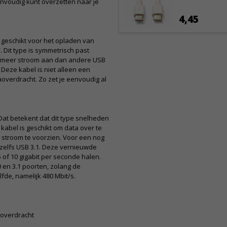
envoudig kunt overzetten naar je
4,45
 geschikt voor het opladen van
Dit type is symmetrisch past
an meer stroom aan dan andere USB
Deze kabel is niet alleen een
overdracht. Zo zet je eenvoudig al
at betekent dat dit type snelheden
abel is geschikt om data over te
 stroom te voorzien. Voor een nog
f zelfs USB 3.1. Deze vernieuwde
of 10 gigabit per seconde halen.
.0 en 3.1 poorten, zolang de
lfde, namelijk 480 Mbit/s.
aoverdracht