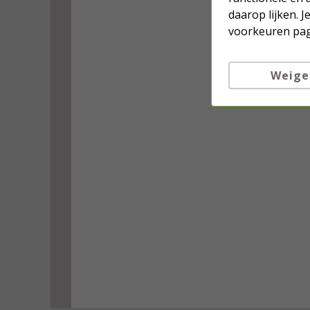
daarop lijken. 
voorkeuren pag
Weige