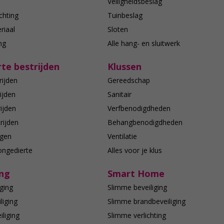
n
Veiligheidsbeslag
chting
Tuinbeslag
riaal
Sloten
ing
Alle hang- en sluitwerk
te bestrijden
Klussen
rijden
Gereedschap
ijden
Sanitair
ijden
Verfbenodigdheden
rijden
Behangbenodigdheden
agen
Ventilatie
ongedierte
Alles voor je klus
ing
Smart Home
ging
Slimme beveiliging
liging
Slimme brandbeveiliging
liging
Slimme verlichting