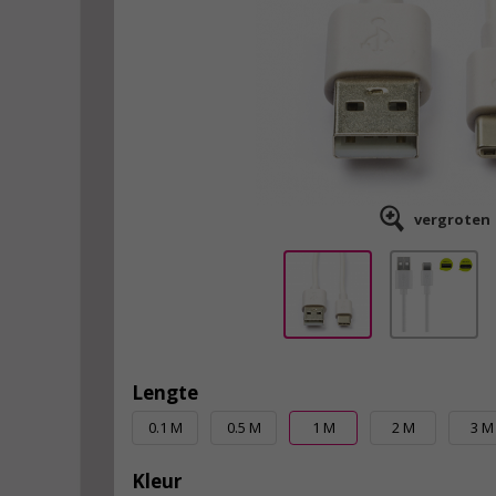
vergroten
Lengte
0.1 M
0.5 M
1 M
2 M
3 M
Kleur