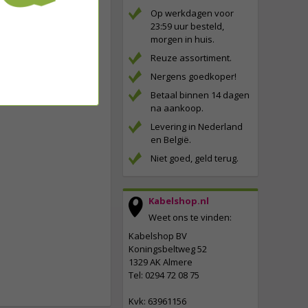
Op werkdagen voor
23:59 uur besteld,
morgen in huis.
Reuze assortiment.
Nergens goedkoper!
Betaal binnen 14 dagen
na aankoop.
Levering in Nederland
en België.
Niet goed, geld terug.
Kabelshop.nl
Weet ons te vinden:
Kabelshop BV
Koningsbeltweg 52
1329 AK Almere
Tel: 0294 72 08 75
Kvk: 63961156