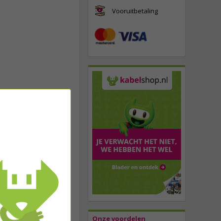
Vooruitbetaling
Onze voordelen