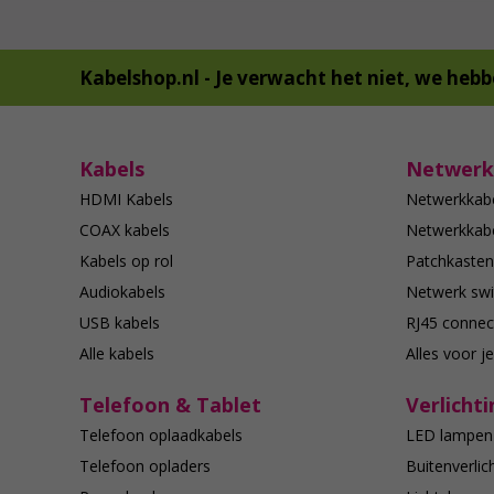
Kabelshop.nl -
Je verwacht het niet, we hebb
Kabels
Netwerk
HDMI Kabels
Netwerkkab
COAX kabels
Netwerkkabe
Kabels op rol
Patchkasten
Audiokabels
Netwerk swi
USB kabels
RJ45 connec
Alle kabels
Alles voor j
Telefoon & Tablet
Verlichti
Telefoon oplaadkabels
LED lampen
Telefoon opladers
Buitenverlic