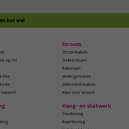
en het wel
Stroom
els
Stroomkabels
ls op rol
Stekkerdozen
Batterijen
tches
Verlengsnoeren
toren
Elektriciteitskabels
e netwerk
Alles voor stroom
ng
Hang- en sluitwerk
Deurbeslag
hting
Raambeslag