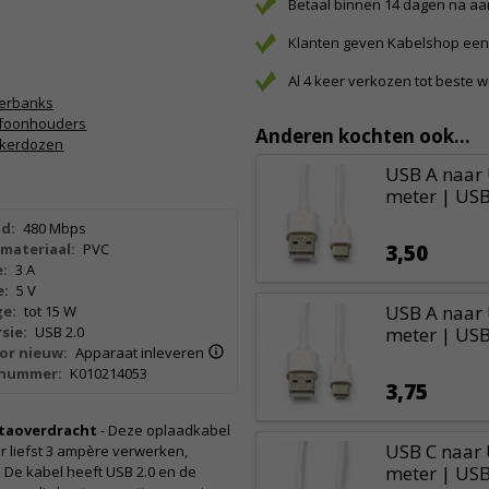
Betaal binnen 14 dagen na a
Klanten geven Kabelshop een 
Al 4 keer verkozen tot beste 
erbanks
efoonhouders
Anderen kochten ook...
kkerdozen
USB A naar 
meter | USB 
d:
480 Mbps
materiaal:
PVC
3,50
:
3 A
e:
5 V
USB A naar 
e:
tot 15 W
sie:
USB 2.0
meter | USB 
or nieuw:
Apparaat inleveren
lnummer:
K010214053
3,75
dataoverdracht
- Deze oplaadkabel
USB C naar 
r liefst 3 ampère verwerken,
meter | USB 
De kabel heeft USB 2.0 en de