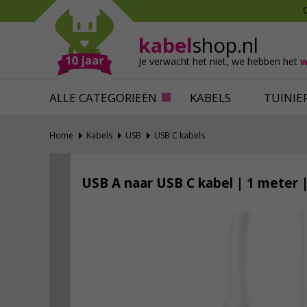
Mollen verjagen
Verfbenodigdhede
Slakken bestrijden
Behangbenodigdh
kabel
shop.nl
Katten verjagen
Ventilatie
Je verwacht het niet,
we hebben het
w
Alles tegen ongedierte
Alles voor je klus
ALLE CATEGORIEËN
KABELS
TUINIE
Home
Kabels
USB
USB C kabels
USB A naar USB C kabel | 1 meter |