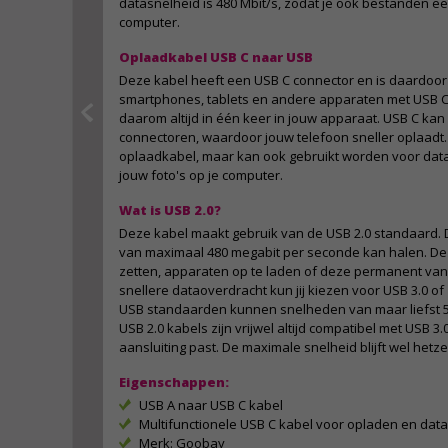
datasnelheid is 480 Mbit/s, zodat je ook bestanden e
computer.
Oplaadkabel USB C naar USB
Deze kabel heeft een USB C connector en is daardoor
smartphones, tablets en andere apparaten met USB C. 
daarom altijd in één keer in jouw apparaat. USB C k
connectoren, waardoor jouw telefoon sneller oplaadt. 
oplaadkabel, maar kan ook gebruikt worden voor data
jouw foto's op je computer.
Wat is USB 2.0?
Deze kabel maakt gebruik van de USB 2.0 standaard. D
van maximaal 480 megabit per seconde kan halen. De k
zetten, apparaten op te laden of deze permanent van
snellere dataoverdracht kun jij kiezen voor USB 3.0 o
USB standaarden kunnen snelheden van maar liefst 5 
USB 2.0 kabels zijn vrijwel altijd compatibel met USB 3
aansluiting past. De maximale snelheid blijft wel hetze
Eigenschappen:
USB A naar USB C kabel
Multifunctionele USB C kabel voor opladen en dat
Merk: Goobay