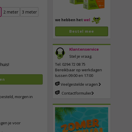
2 meter
3 meter
we hebben het
wel
Bestel mee
Klantenservice
Stel je vraag.
vergroten
huis!
Tel: 0294 72 08 75
Bereikbaar op werkdagen
tussen 09:00 en 17:00
en
Veelgestelde vragen
Contactformulier
besteld, morgen in
ngen je voor