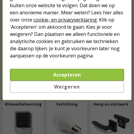
buiten onze website te volgen. Dat doen we op
een anonieme manier. Meer weten? Lees hier alles
over onze
cookie- en privacyverklaring
. Klik op
'Accepteren' om akkoord te gaan. Kies je voor
weigeren? Dan plaatsen we alleen functionele en
Ratten bestrijden
Vliegen bestrijden
Muizen bestrijden
analytische cookies en gebruiken we technieken
die daarop lijken. Je kunt je voorkeuren later nog
aanpassen op de voorkeuren pagina.
Accepteren
Weigeren
Bekijk alle
categorieën
Klimaatbeheersing
Verlichting
Hang-en sluitwerk