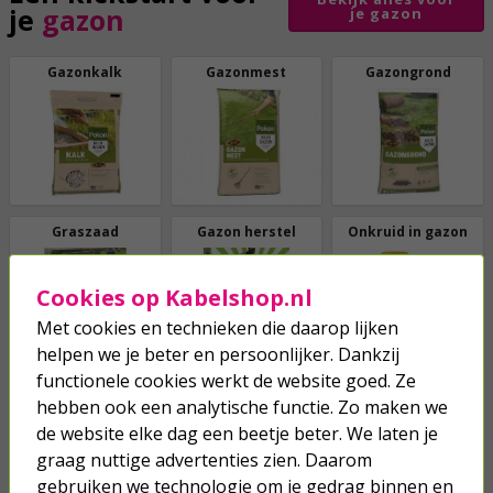
je
gazon
je gazon
Gazonkalk
Gazonmest
Gazongrond
Graszaad
Gazon herstel
Onkruid in gazon
Cookies op Kabelshop.nl
Met cookies en technieken die daarop lijken
helpen we je beter en persoonlijker. Dankzij
functionele cookies werkt de website goed. Ze
Snel van
hebben ook een analytische functie. Zo maken we
Bekijk alles tegen
ongedierte
af
ongedierte
de website elke dag een beetje beter. We laten je
graag nuttige advertenties zien. Daarom
Mieren bestrijden
Mollen bestrijden
Slakken bestrijden
gebruiken we technologie om je gedrag binnen en