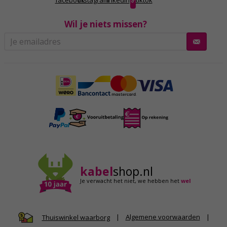
facebook
instagram
linkedin
tiktok
Wil je niets missen?
kabel
shop.nl
Je verwacht het niet,
we hebben het
wel
|
Algemene voorwaarden
|
Thuiswinkel waarborg