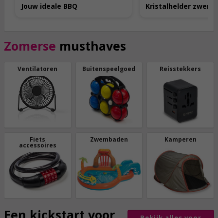
Jouw ideale BBQ
Kristalhelder zwem
Zomerse
musthaves
Ventilatoren
Buitenspeelgoed
Reisstekkers
Fiets
Zwembaden
Kamperen
accessoires
Een kickstart voor
Bekijk alles voor