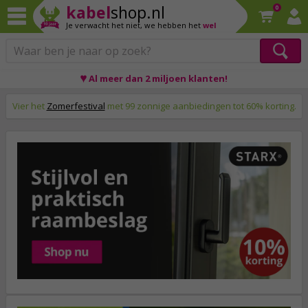
kabel
shop.nl
0
Je verwacht het niet,
we hebben het
wel
Op werkdagen voor 23:59 uur besteld, morgen thuis!
♥ Al meer dan 2 miljoen klanten!
Vier het
Zomerfestival
met 99 zonnige aanbiedingen tot 60% korting.