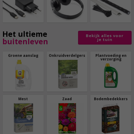
Het ultieme
Bekijk alles voor
buitenleven
je tuin
Groene aanslag
Onkruidverdelgers
Plantvoeding en
verzorging
Mest
Zaad
Bodembedekkers