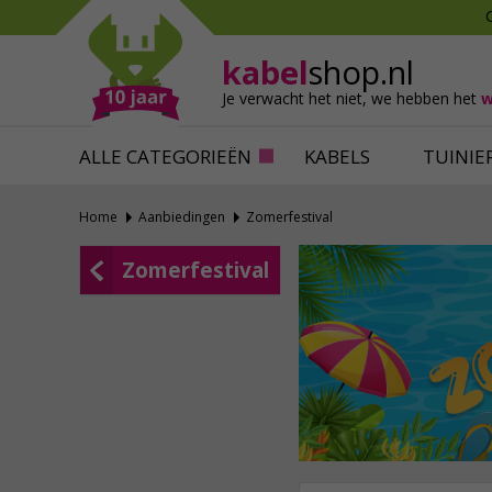
Mollen verjagen
Verfbenodigdhede
Slakken bestrijden
Behangbenodigdh
kabel
shop.nl
Katten verjagen
Ventilatie
Je verwacht het niet,
we hebben het
w
Alles tegen ongedierte
Alles voor je klus
ALLE CATEGORIEËN
KABELS
TUINIE
Home
Aanbiedingen
Zomerfestival
Zomerfestival