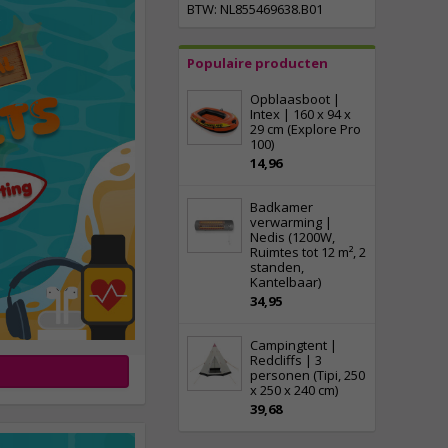
BTW: NL855469638.B01
Populaire producten
Opblaasboot |
Intex | 160 x 94 x
29 cm (Explore Pro
100)
14,96
Badkamer
verwarming |
Nedis (1200W,
Ruimtes tot 12 m², 2
standen,
Kantelbaar)
34,95
Campingtent |
Redcliffs | 3
personen (Tipi, 250
x 250 x 240 cm)
39,68