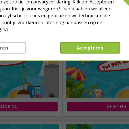
 onze
cookie- en privacyverklaring
. Klik op 'Accepteren'
aan. Kies je voor weigeren? Dan plaatsen we alleen
analytische cookies en gebruiken we technieken die
Je kunt je voorkeuren later nog aanpassen op de
ina.
ren
Accepteren
SHOP NU
SHOP NU