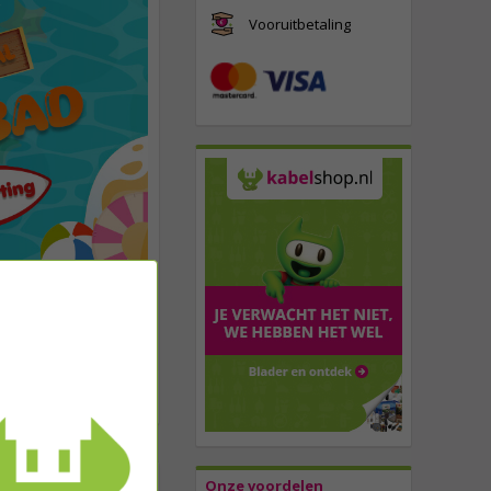
Vooruitbetaling
Onze voordelen