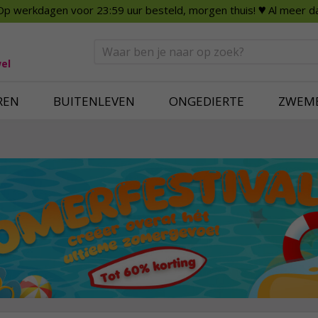
Op werkdagen voor 23:59 uur besteld, morgen thuis!
♥ Al meer da
n
Smart Home
Slimme beveili
eden
Huishouden
Beveiligingsca
Deurbellen
Dummy beveili
el
Alles voor in huis
Alle beveiliging
REN
BUITENLEVEN
ONGEDIERTE
ZWEM