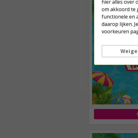
hier alles over
om akkoord te g
functionele en 
daarop lijken. 
voorkeuren pag
Weige