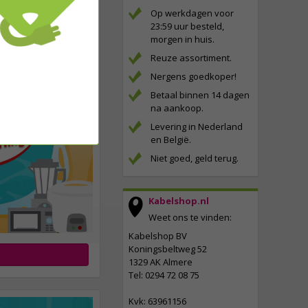
Op werkdagen voor
23:59 uur besteld,
morgen in huis.
Reuze assortiment.
Nergens goedkoper!
Betaal binnen 14 dagen
na aankoop.
Levering in Nederland
en België.
Niet goed, geld terug.
Kabelshop.nl
Weet ons te vinden:
Kabelshop BV
Koningsbeltweg 52
1329 AK Almere
Tel: 0294 72 08 75
Kvk: 63961156