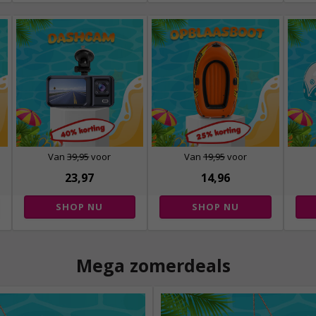
Van
39,95
voor
Van
19,95
voor
23,97
14,96
SHOP NU
SHOP NU
Mega zomerdeals