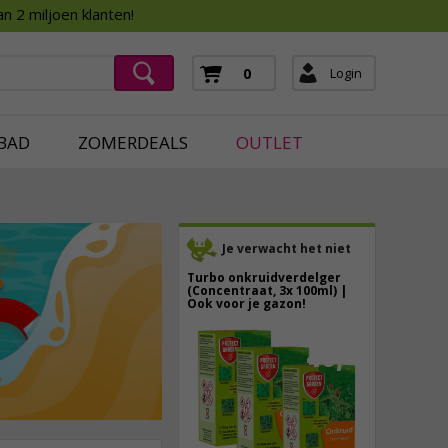
Assortimentsboek 2026
n 2 miljoen klanten!
ging
mera's
Login
0
ging
BAD
ZOMERDEALS
OUTLET
Je verwacht het niet
Turbo onkruidverdelger
(Concentraat, 3x 100ml) |
Ook voor je gazon!
43,
50
40,
89