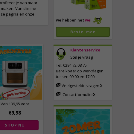
rofiteer je van maar
er maken. Van slimme
deze pagina én onze
we hebben het
wel
Bestel mee
Klantenservice
Stel je vraag.
Tel: 0294 72 08 75
Bereikbaar op werkdagen
tussen 09:00 en 17:00
Veelgestelde vragen
Contactformulier
Van
139,95
voor
69,98
SHOP NU