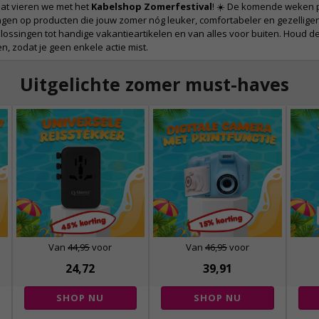
at vieren we met het
Kabelshop Zomerfestival
! ☀️ De komende weken p
ngen op producten die jouw zomer nóg leuker, comfortabeler en gezellig
ossingen tot handige vakantieartikelen en van alles voor buiten. Houd 
n, zodat je geen enkele actie mist.
Uitgelichte zomer must-haves
Van
44,95
voor
Van
46,95
voor
24,72
39,91
SHOP NU
SHOP NU