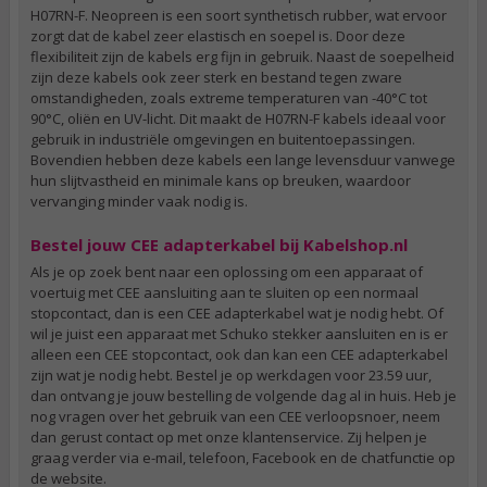
H07RN-F. Neopreen is een soort synthetisch rubber, wat ervoor
zorgt dat de kabel zeer elastisch en soepel is. Door deze
flexibiliteit zijn de kabels erg fijn in gebruik. Naast de soepelheid
zijn deze kabels ook zeer sterk en bestand tegen zware
omstandigheden, zoals extreme temperaturen van -40°C tot
90°C, oliën en UV-licht. Dit maakt de H07RN-F kabels ideaal voor
gebruik in industriële omgevingen en buitentoepassingen.
Bovendien hebben deze kabels een lange levensduur vanwege
hun slijtvastheid en minimale kans op breuken, waardoor
vervanging minder vaak nodig is.
Bestel jouw CEE adapterkabel bij Kabelshop.nl
Als je op zoek bent naar een oplossing om een apparaat of
voertuig met CEE aansluiting aan te sluiten op een normaal
stopcontact, dan is een CEE adapterkabel wat je nodig hebt. Of
wil je juist een apparaat met Schuko stekker aansluiten en is er
alleen een CEE stopcontact, ook dan kan een CEE adapterkabel
zijn wat je nodig hebt. Bestel je op werkdagen voor 23.59 uur,
dan ontvang je jouw bestelling de volgende dag al in huis. Heb je
nog vragen over het gebruik van een CEE verloopsnoer, neem
dan gerust contact op met onze klantenservice. Zij helpen je
graag verder via e-mail, telefoon, Facebook en de chatfunctie op
de website.