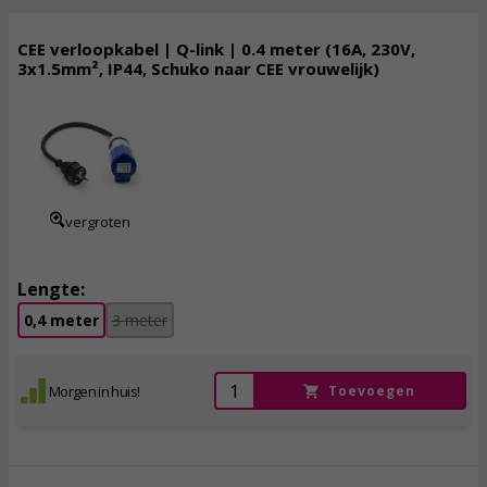
CEE verloopkabel | Q-link | 0.4 meter (16A, 230V,
3x1.5mm², IP44, Schuko naar CEE vrouwelijk)
6,
95
incl. btw
vergroten
Lengte:
0,4 meter
3 meter
Morgen in huis!
Toevoegen