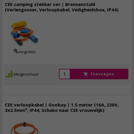
CEE camping stekker set | Brennenstuhl
(Verlengsnoer, Verloopkabel, Veiligheidsbox, IP44)
54,
95
incl. btw
vergroten
Morgen in huis!
Toevoegen
CEE verloopkabel | Goobay | 1.5 meter (16A, 230V,
3x2.5mm², IP44, Schuko naar CEE vrouwelijk)
14,
95