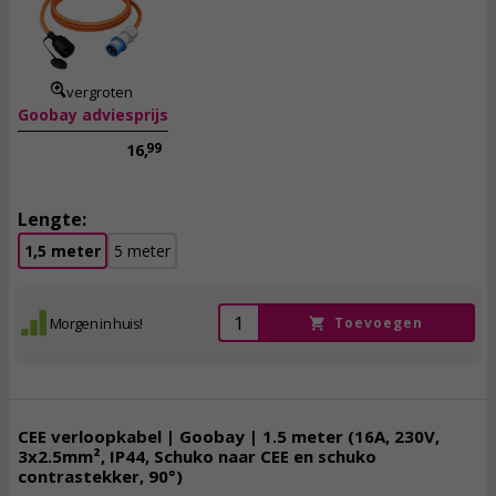
15,
95
incl. btw
vergroten
Goobay adviesprijs
99
16,
Lengte:
1,5 meter
5 meter
Morgen in huis!
Toevoegen
CEE verloopkabel | Goobay | 1.5 meter (16A, 230V,
3x2.5mm², IP44, Schuko naar CEE en schuko
contrastekker, 90°)