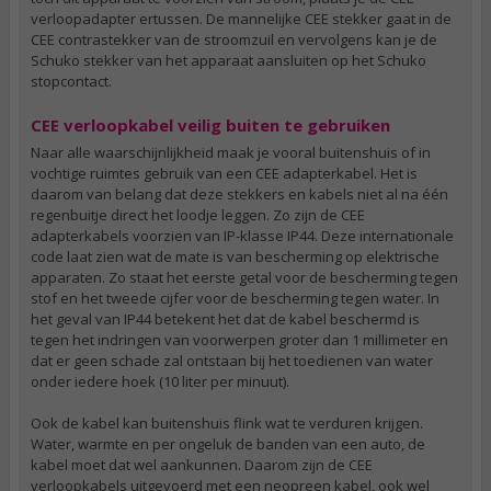
verloopadapter ertussen. De mannelijke CEE stekker gaat in de
CEE contrastekker van de stroomzuil en vervolgens kan je de
Schuko stekker van het apparaat aansluiten op het Schuko
stopcontact.
CEE verloopkabel veilig buiten te gebruiken
Naar alle waarschijnlijkheid maak je vooral buitenshuis of in
vochtige ruimtes gebruik van een CEE adapterkabel. Het is
daarom van belang dat deze stekkers en kabels niet al na één
regenbuitje direct het loodje leggen. Zo zijn de CEE
adapterkabels voorzien van IP-klasse IP44. Deze internationale
code laat zien wat de mate is van bescherming op elektrische
apparaten. Zo staat het eerste getal voor de bescherming tegen
stof en het tweede cijfer voor de bescherming tegen water. In
het geval van IP44 betekent het dat de kabel beschermd is
tegen het indringen van voorwerpen groter dan 1 millimeter en
dat er geen schade zal ontstaan bij het toedienen van water
onder iedere hoek (10 liter per minuut).
Ook de kabel kan buitenshuis flink wat te verduren krijgen.
Water, warmte en per ongeluk de banden van een auto, de
kabel moet dat wel aankunnen. Daarom zijn de CEE
verloopkabels uitgevoerd met een neopreen kabel, ook wel