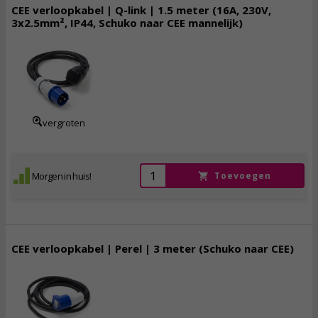
CEE verloopkabel | Q-link | 1.5 meter (16A, 230V,
3x2.5mm², IP44, Schuko naar CEE mannelijk)
12,
95
incl. btw
vergroten
Morgen in huis!
Toevoegen
CEE verloopkabel | Perel | 3 meter (Schuko naar CEE)
19,
95