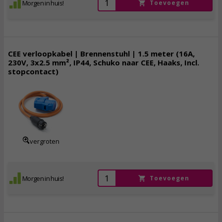
Morgen in huis!
Toevoegen
CEE verloopkabel | Brennenstuhl | 1.5 meter (16A,
230V, 3x2.5 mm², IP44, Schuko naar CEE, Haaks, Incl.
stopcontact)
22,
95
incl. btw
vergroten
Morgen in huis!
Toevoegen