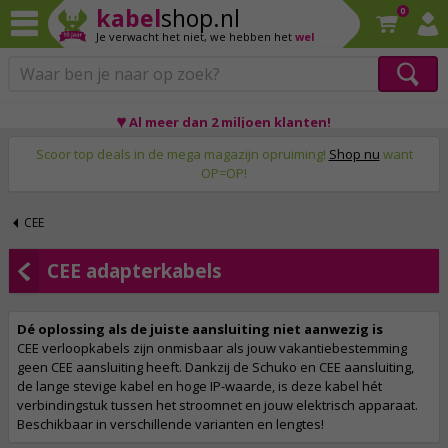
kabel
shop.nl
0
Je verwacht het niet,
we hebben het
wel
Op werkdagen voor 23:59 uur besteld, morgen thuis!
♥ Al meer dan 2 miljoen klanten!
Scoor top deals in de mega magazijn opruiming!
Shop nu
want
OP=OP!
CEE
CEE adapterkabels
Dé oplossing als de juiste aansluiting niet aanwezig is
CEE verloopkabels zijn onmisbaar als jouw vakantiebestemming
geen CEE aansluiting heeft. Dankzij de Schuko en CEE aansluiting,
de lange stevige kabel en hoge IP-waarde, is deze kabel hét
verbindingstuk tussen het stroomnet en jouw elektrisch apparaat.
Beschikbaar in verschillende varianten en lengtes!