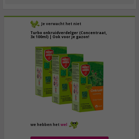
Je verwacht het niet
Turbo onkruidverdelger (Concentraat,
3x 100ml) | Ook voor je gazon!
43,
50
40,
89
we hebben het
wel