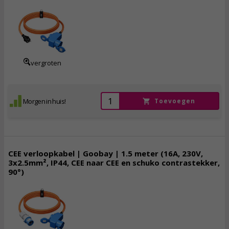
17,
95
incl. btw
vergroten
Morgen in huis!
Toevoegen
CEE verloopkabel | Goobay | 1.5 meter (16A, 230V,
3x2.5mm², IP44, CEE naar CEE en schuko contrastekker,
90°)
23,
95
incl. btw