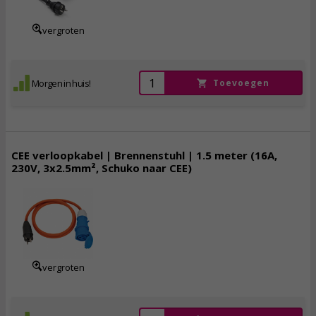
incl. btw
vergroten
Morgen in huis!
Toevoegen
CEE verloopkabel | Brennenstuhl | 1.5 meter (16A,
230V, 3x2.5mm², Schuko naar CEE)
18,
95
incl. btw
vergroten