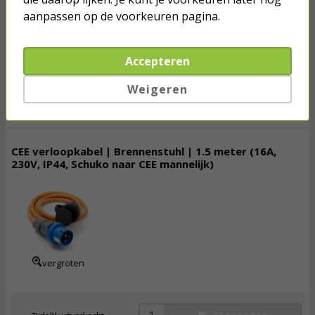
aanpassen op de voorkeuren pagina.
vergroten
Accepteren
Tijdelijk uitverkocht
Toevoegen
Weigeren
CEE verloopkabel | Brennenstuhl | 1.5 meter (16A,
230V, IP44, Schuko naar CEE mannelijk)
18,
95
incl. btw
vergroten