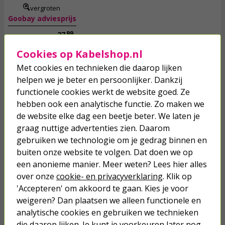
vergroten
Goobay adviesprijs
99
27,
Cookies op Kabelshop.nl
Lengte:
Met cookies en technieken die daarop lijken
helpen we je beter en persoonlijker. Dankzij
1,5 meter
5 meter
10 meter
functionele cookies werkt de website goed. Ze
hebben ook een analytische functie. Zo maken we
Morgen in huis!
Toevoegen
de website elke dag een beetje beter. We laten je
graag nuttige advertenties zien. Daarom
gebruiken we technologie om je gedrag binnen en
buiten onze website te volgen. Dat doen we op
een anonieme manier. Meer weten? Lees hier alles
CEE verloopkabel | Q-link | 1.5 meter (16A, 230V,
3x2.5mm², IP44, Schuko naar CEE vrouwelijk)
over onze
cookie- en privacyverklaring
. Klik op
'Accepteren' om akkoord te gaan. Kies je voor
weigeren? Dan plaatsen we alleen functionele en
12,
95
analytische cookies en gebruiken we technieken
die daarop lijken. Je kunt je voorkeuren later nog
incl. btw