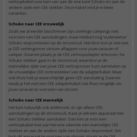
verloopkabel voorzien van aan de ene kant Schuko en aan de
andere zijde een CEE stekker. Deze kabel vind je in twee
varianten.
Schuko naar CEE vrouwelijk
Zoals we al eerder beschreven zijn sommige campings niet
voorzien van CEE aansluitingen, maar hebben nog ‘ouderwetse’
Schuko stopcontacten op de stroomzuil. Hierdoor kun je niet met
je CEE verlengsnoer stroom aftappen voor jouw caravan of
camper. Daarom plaats je de CEE verloopadapter ertussen. De
Schuko stekker gaat in de stroomzuil, waardoor je de
mannelijke zijde van jouw CEE verloopsnoer kunt aansluiten op
de vrouwelijke CEE contrastekker van de adapterkabel. Maar
ook thuis heb je waarschijnlijk geen CEE aansluiting. Daarom
maak je het met een CEE adapterkabel ook thuis mogelijk om
jouw caravan te voorzien van stroom.
Schuko naar CEE mannelijk
Het kan natuurlijk ook andersom, er zijn alleen CEE
aansluitingen op de stroomzuil, maar je wilt een apparaat met
een Schuko stekker aansluiten. Dan kies je voor een
verloopkabel met aan het ene uiteinde een mannelijke CEE
stekker en aan de andere zijde een Schuko stopcontact. Om
toch dit apparaat te voorzien van stroom, plaats je de CEE