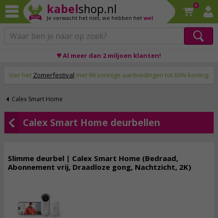
kabel
shop.nl
0
Je verwacht het niet,
we hebben het
wel
♥ Al meer dan 2 miljoen klanten!
Op werkdagen voor 23:59 uur besteld, morgen thuis!
Vier het
Zomerfestival
met 99 zonnige aanbiedingen tot 60% korting.
Calex Smart Home
Calex Smart Home deurbellen
Slimme deurbel | Calex Smart Home (Bedraad,
Abonnement vrij, Draadloze gong, Nachtzicht, 2K)
69,
95
incl. btw