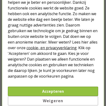
helpen we je beter en persoonlijker. Dankzij
functionele cookies werkt de website goed. Ze
Verlichting
hebben ook een analytische functie. Zo maken we
de website elke dag een beetje beter. We laten je
Hang- en sluitwerk
graag nuttige advertenties zien. Daarom
gebruiken we technologie om je gedrag binnen en
Buiten
buiten onze website te volgen. Dat doen we op
een anonieme manier. Meer weten? Lees hier alles
Ongedierte bestrijden
over onze
cookie- en privacyverklaring
. Klik op
'Accepteren' om akkoord te gaan. Kies je voor
Klussen
weigeren? Dan plaatsen we alleen functionele en
analytische cookies en gebruiken we technieken
Huis
die daarop lijken. Je kunt je voorkeuren later nog
aanpassen op de voorkeuren pagina.
Beveiliging
Smart Home
Accepteren
Meer
Weigeren