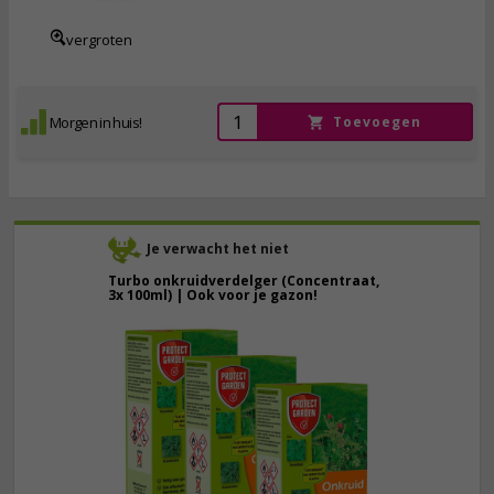
vergroten
Morgen in huis!
Toevoegen
Je verwacht het niet
Turbo onkruidverdelger (Concentraat,
3x 100ml) | Ook voor je gazon!
43,
50
40,
89