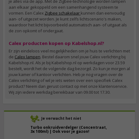
je alles via de app. Met de Zigbee-technologie worden lampen
aan elkaar gekoppeld om een samenhangend systeem te
vormen. Een Calex
Zigbee schakelaar
kunnen dan eenvoudig
aan- of uitgezet worden. Je kunt zelfs lichtscenario's maken,
waardoor het licht bijvoorbeeld automatisch aan- of uitgaat als
de zon opkomt of ondergaat.
Calex producten kopen op Kabelshop.nl?
Er zijn eindeloos veel mogelijkheden om je huis te verlichten met
de
Calex lampen
. Bestel daarom snel jouw Calex verlichting bij
Kabelshop.nl. Als je bij Kabelshop.nl op werkdagen voor 23.59
bestelt, wordt het de volgende dag bezorgd. Zo kun je morgen al
jouw kamer of kantoor verlichten. Heb je nog vragen over de
Calex verlichting of wil je iets weten over een specifiek Calex
product? Neem dan gerust contact op met onze klantenservice.
Wij zijn iedere werkdag bereikbaar van 09.00 tot 17.30.
Je verwacht het niet
Turbo onkruidverdelger (Concentraat,
3x 100ml) | Ook voor je gazon!