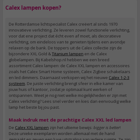
Calex lampen kopen?
De Rotterdamse lichtspecialist Calex creëert al sinds 1970
innovatieve verlichting. Ze leveren zowel functionele verlichting,
voor dat ene project dat écht even af moet, als decoratieve
verlichting, om eindeloos van te genieten tijdens een avondje
relaxen op de bank. De toppers uit de Calex collectie zijn de
bijzondere XXL Gold &
Titanium lampen
en de Calex
globelampen. Bij Kabelshop.nl hebben we een breed
assortiment Calex lampen: de Calex XXL lampen en accessoires
zoals het Calex Smart Home systeem, Calex Zigbee schakelaars
en led dimmers. Daarnaast verkopen wij het nieuwe
Calex 1-2-3
systeem
. De juiste verlichting brengt sfeer in elke kamer van
jouw huis of kantoor, zodat je optimaal kunt werken of
ontspannen. Weet je nog niet welke mogelijkheden er zijn met
Calex verlichting? Lees snel verder en kies dan eenvoudig welke
lamp het beste bij jou past.
Maak indruk met de prachtige Calex XXL led lampen
De
Calex XXL lampen
zijn het ultieme bewijs:
bigger is better
!
Deze unieke exemplaren worden allemaal met de hand
gemaakt en geven een luxe uitstraling aan iedere ruimte. Ze zijn