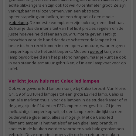
echte blikvangers en zijn ook tot wel 40 centimeter groot. Ze zijn
verkrijgbaar in talloze vormen, van een abstracte
opeenstapeling van bollen, tot een druppel of een mooie
globelamp
. De meeste exemplaren zijn ook nog eens dimbaar.
Zo kun je dus de intensiteit van het licht precies regelen om de
juiste hoeveelheid sfeer aan jouw ruimte te geven. Het ligt
misschien voor de hand dat deze schitterende lampen het
beste tot hun recht komen in een open armatuur, waar er geen
lampenkap is die het zicht beperkt. Met een
pendel
kun je de
lamp bijvoorbeeld aan het plafond hangen, maar je kunt ze ook
in een staande armatuur gebruiken, of in een lampvoet voor op
tafel.
Verlicht jouw huis met Calex led lampen
Ook voor gewone led lampen kun je bij Calex terecht. Van kleine
G4, G9 of GU10 led lampjes tot een grote E27 led lamp, Calex is
van alle markten thuis. Voor de lampen in de studeerkamer of in
de gang zijn de E14 led en E27 lampen zeer geschikt. Of je een
melkachtige lampenkop wilt, of een lamp zoekt die lijkt op een
ouderwetse gloeilamp, alles is mogelijk. Met de Calex led
filament lampen is het net alsof er een gloeilamp brandt. In
spotjes in de keuken werden voorheen vaak halogeenlampen
gebruikt. Deze energieslurpers zijn op hun retour en maken