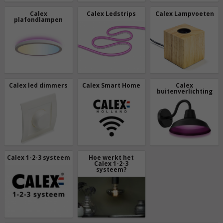
Calex
Calex Ledstrips
Calex Lampvoeten
plafondlampen
Calex led dimmers
Calex Smart Home
Calex
buitenverlichting
Calex 1-2-3 systeem
Hoe werkt het
Calex 1-2-3
systeem?