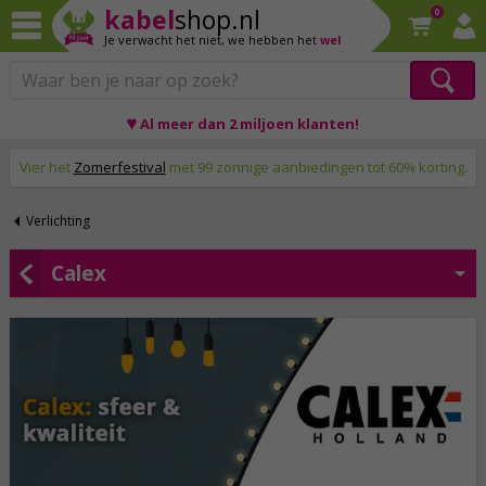
kabel
shop.nl
0
Je verwacht het niet,
we hebben het
wel
♥ Al meer dan 2 miljoen klanten!
Op werkdagen voor 23:59 uur besteld, morgen thuis!
Vier het
Zomerfestival
met 99 zonnige aanbiedingen tot 60% korting.
Verlichting
Calex