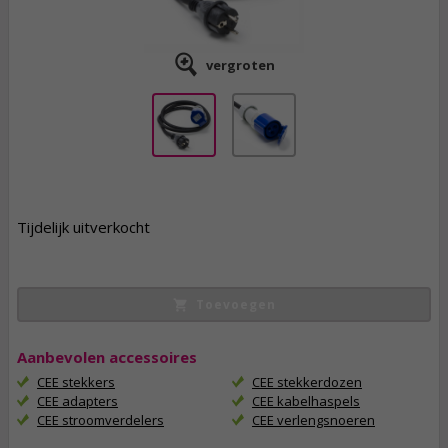
vergroten
12,
95
Tijdelijk uitverkocht
incl. btw
Toevoegen
Aanbevolen accessoires
CEE stekkers
CEE stekkerdozen
CEE adapters
CEE kabelhaspels
CEE stroomverdelers
CEE verlengsnoeren