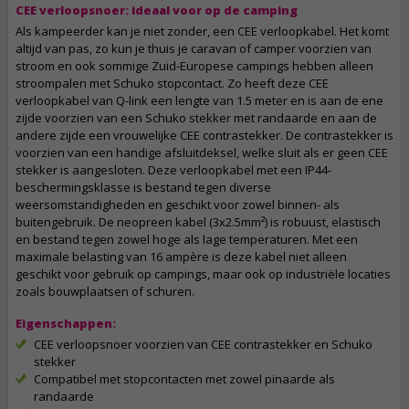
CEE verloopsnoer: ideaal voor op de camping
Als kampeerder kan je niet zonder, een CEE verloopkabel. Het komt
altijd van pas, zo kun je thuis je caravan of camper voorzien van
stroom en ook sommige Zuid-Europese campings hebben alleen
stroompalen met Schuko stopcontact. Zo heeft deze CEE
verloopkabel van Q-link een lengte van 1.5 meter en is aan de ene
zijde voorzien van een Schuko stekker met randaarde en aan de
andere zijde een vrouwelijke CEE contrastekker. De contrastekker is
voorzien van een handige afsluitdeksel, welke sluit als er geen CEE
stekker is aangesloten. Deze verloopkabel met een IP44-
beschermingsklasse is bestand tegen diverse
weersomstandigheden en geschikt voor zowel binnen- als
buitengebruik. De neopreen kabel (3x2.5mm²) is robuust, elastisch
en bestand tegen zowel hoge als lage temperaturen. Met een
maximale belasting van 16 ampère is deze kabel niet alleen
geschikt voor gebruik op campings, maar ook op industriële locaties
zoals bouwplaatsen of schuren.
Eigenschappen:
CEE verloopsnoer voorzien van CEE contrastekker en Schuko
stekker
Compatibel met stopcontacten met zowel pinaarde als
randaarde