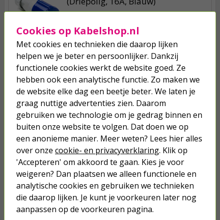
(Driepolig, 16A, Blauw)
4,95
Cookies op Kabelshop.nl
Met cookies en technieken die daarop lijken
iPad oplaadkabel | USB A ↔
helpen we je beter en persoonlijker. Dankzij
Lightning | 1 meter (Wit)
functionele cookies werkt de website goed. Ze
hebben ook een analytische functie. Zo maken we
12,95
de website elke dag een beetje beter. We laten je
graag nuttige advertenties zien. Daarom
gebruiken we technologie om je gedrag binnen en
CEE verloopkabel | Q-link | 1.5
meter (16A, 230V, 3x2.5mm², IP44,
buiten onze website te volgen. Dat doen we op
Schuko naar CEE mannelijk)
een anonieme manier. Meer weten? Lees hier alles
over onze
cookie- en privacyverklaring
. Klik op
12,95
'Accepteren' om akkoord te gaan. Kies je voor
weigeren? Dan plaatsen we alleen functionele en
analytische cookies en gebruiken we technieken
die daarop lijken. Je kunt je voorkeuren later nog
aanpassen op de voorkeuren pagina.
Je verwacht het niet