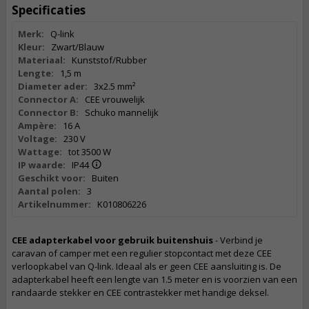
Specificaties
Merk:
Q-link
Kleur:
Zwart/Blauw
Materiaal:
Kunststof/Rubber
Lengte:
1,5 m
Diameter ader:
3x2.5 mm²
Connector A:
CEE vrouwelijk
Connector B:
Schuko mannelijk
Ampère:
16 A
Voltage:
230 V
Wattage:
tot 3500 W
IP waarde:
IP44
Geschikt voor:
Buiten
Aantal polen:
3
Artikelnummer:
K010806226
CEE adapterkabel voor gebruik buitenshuis
- Verbind je
caravan of camper met een regulier stopcontact met deze CEE
verloopkabel van Q-link. Ideaal als er geen CEE aansluiting is. De
adapterkabel heeft een lengte van 1.5 meter en is voorzien van een
randaarde stekker en CEE contrastekker met handige deksel.