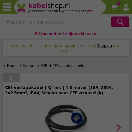
kabel
shop.nl
0
Je verwacht het niet,
we hebben het
wel
♥ Al meer dan 2 miljoen klanten!
Op werkdagen voor 23:59 uur besteld, morgen thuis!
Scoor top deals in de mega magazijn opruiming!
Shop nu
want
OP=OP!
Home
Stroom
CEE
CEE adapterkabels
CEE verloopkabel | Q-link | 1.5 meter (16A, 230V,
3x2.5mm², IP44, Schuko naar CEE vrouwelijk)