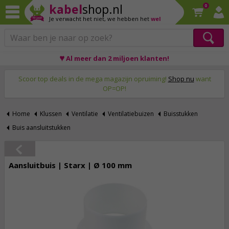
kabel
shop.nl
0
Je verwacht het niet,
we hebben het
wel
♥ Al meer dan 2 miljoen klanten!
Op werkdagen voor 23:59 uur besteld, morgen thuis!
Scoor top deals in de mega magazijn opruiming!
Shop nu
want
OP=OP!
Home
Klussen
Ventilatie
Ventilatiebuizen
Buisstukken
Buis aansluitstukken
Aansluitbuis | Starx | Ø 100 mm