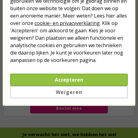
gebruiken we technologie om je gedrag binnen en
Turbo onkruidverdelger (Concentraat,
3x 100ml) | Ook voor je gazon!
buiten onze website te volgen. Dat doen we op
43,
een anonieme manier. Meer weten? Lees hier alles
50
40,
89
over onze
cookie- en privacyverklaring
. Klik op
'Accepteren' om akkoord te gaan. Kies je voor
weigeren? Dan plaatsen we alleen functionele en
analytische cookies en gebruiken we technieken
die daarop lijken. Je kunt je voorkeuren later nog
aanpassen op de voorkeuren pagina.
Accepteren
Weigeren
we hebben het
wel
Bestel mee
Je verwacht het niet, we hebben het wel