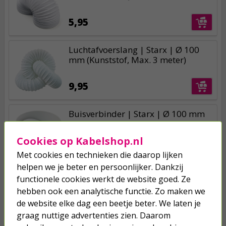
5,95
Luchtafvoerslang | Starx | Ø 100
mm (Kunststof, Max. 3 meter)
9,95
Buisverbinder | Starx | Ø 100 mm
(Terugslagklep)
Cookies op Kabelshop.nl
4,95
Met cookies en technieken die daarop lijken
helpen we je beter en persoonlijker. Dankzij
functionele cookies werkt de website goed. Ze
hebben ook een analytische functie. Zo maken we
de website elke dag een beetje beter. We laten je
Je verwacht het niet
graag nuttige advertenties zien. Daarom