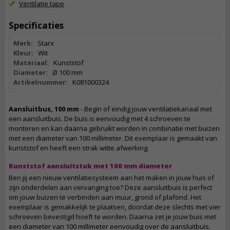
Ventilatie tape
Specificaties
Merk:
Starx
Kleur:
Wit
Materiaal:
Kunststof
Diameter:
Ø 100 mm
Artikelnummer:
K081000324
Aansluitbus, 100 mm
- Begin of eindig jouw ventilatiekanaal met
een aansluitbuis. De buis is eenvoudig met 4 schroeven te
monteren en kan daarna gebruikt worden in combinatie met buizen
met een diameter van 100 millimeter. Dit exemplaar is gemaakt van
kunststof en heeft een strak witte afwerking.
Kunststof aansluitstuk met 100 mm diameter
Ben jij een nieuw ventilatiesysteem aan het maken in jouw huis of
zijn onderdelen aan vervanging toe? Deze aansluitbuis is perfect
om jouw buizen te verbinden aan muur, grond of plafond. Het
exemplaar is gemakkelijk te plaatsen, doordat deze slechts met vier
schroeven bevestigd hoeft te worden. Daarna zet je jouw buis met
een diameter van 100 millimeter eenvoudig over de aansluitbuis.