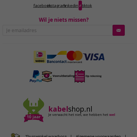
facebook
instagram
linkedin
tiktok
Wil je niets missen?
kabel
shop.nl
Je verwacht het niet,
we hebben het
wel
|
Algemene voorwaarden
|
Thuiswinkel waarborg