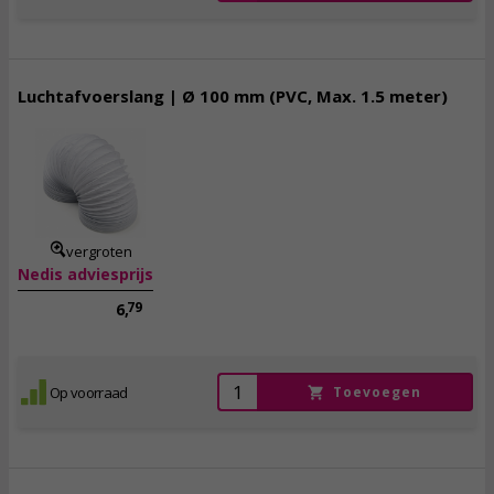
Luchtafvoerslang | Ø 100 mm (PVC, Max. 1.5 meter)
5,
95
incl. btw
vergroten
Nedis adviesprijs
79
6,
Op voorraad
Toevoegen