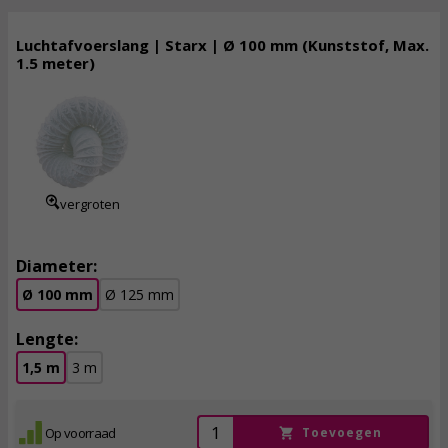
Luchtafvoerslang | Starx | Ø 100 mm (Kunststof, Max.
1.5 meter)
5,
75
incl. btw
vergroten
Diameter:
Ø 100 mm
Ø 125 mm
Lengte:
1,5 m
3 m
Op voorraad
Toevoegen