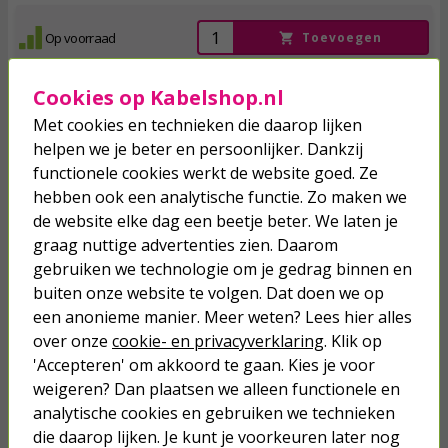
Op voorraad
Toevoegen
Cookies op Kabelshop.nl
Met cookies en technieken die daarop lijken
Luchtafvoerslang kopen?
helpen we je beter en persoonlijker. Dankzij
functionele cookies werkt de website goed. Ze
hebben ook een analytische functie. Zo maken we
Als je thuis een wasdroger of ventilatiesysteem hebt, is het
de website elke dag een beetje beter. We laten je
belangrijk om de lucht die hieruit komt goed af te voeren. Als
deze lucht niet naar buiten wordt geleid, kan dit namelijk zorgen
graag nuttige advertenties zien. Daarom
voor muffe geurtjes of condensatie. Met een losse afvoerslang
gebruiken we technologie om je gedrag binnen en
zorg je er eenvoudig voor dat de lucht of stoom wordt
buiten onze website te volgen. Dat doen we op
afgevoerd. In ons assortiment vind je vele losse
luchtafvoerslangen met verschillende diameters en lengtes,
een anonieme manier. Meer weten? Lees hier alles
zodat er altijd eentje past bij jouw situatie. Is het niet mogelijk om
over onze
cookie- en privacyverklaring
. Klik op
de afvoer naar buiten te leiden? Daarvoor vind je bij
'Accepteren' om akkoord te gaan. Kies je voor
Kabelshop.nl handige afvoerslangen gecombineerd met een
weigeren? Dan plaatsen we alleen functionele en
condensbak, waarin de stoom van jouw wasdroger wordt
opgevangen.
analytische cookies en gebruiken we technieken
die daarop lijken. Je kunt je voorkeuren later nog