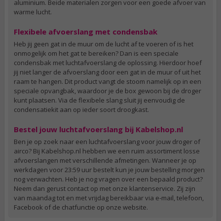
aluminium. Beide materialen zorgen voor een goede afvoer van
warme lucht.
Flexibele afvoerslang met condensbak
Heb jij geen gat in de muur om de lucht af te voeren of is het
onmogelijk om het gat te bereiken? Dan is een speciale
condensbak met luchtafvoerslang de oplossing. Hierdoor hoef
jij niet langer de afvoerslang door een gat in de muur of uit het
raam te hangen. Dit product vangt de stoom namelijk op in een
speciale opvangbak, waardoor je de box gewoon bij de droger
kunt plaatsen. Via de flexibele slang sluit jij eenvoudig de
condensatiekit aan op ieder soort droogkast.
Bestel jouw luchtafvoerslang bij Kabelshop.nl
Ben je op zoek naar een luchtafvoerslang voor jouw droger of
airco? Bij Kabelshop.nl hebben we een ruim assortiment losse
afvoerslangen met verschillende afmetingen. Wanneer je op
werkdagen voor 23:59 uur bestelt kun je jouw bestelling morgen
nog verwachten. Heb je nog vragen over een bepaald product?
Neem dan gerust contact op met onze klantenservice. Zij zijn
van maandag tot en met vrijdag bereikbaar via e-mail, telefoon,
Facebook of de chatfunctie op onze website.