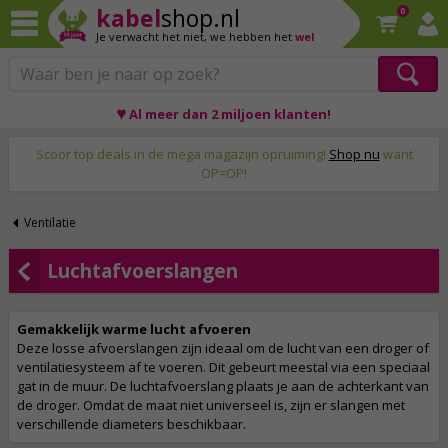
kabel
shop.nl
0
Je verwacht het niet,
we hebben het
wel
♥ Al meer dan 2 miljoen klanten!
Op werkdagen voor 23:59 uur besteld, morgen thuis!
Scoor top deals in de mega magazijn opruiming!
Shop nu
want
OP=OP!
Ventilatie
Luchtafvoerslangen
Gemakkelijk warme lucht afvoeren
Deze losse afvoerslangen zijn ideaal om de lucht van een droger of
ventilatiesysteem af te voeren. Dit gebeurt meestal via een speciaal
gat in de muur. De luchtafvoerslang plaats je aan de achterkant van
de droger. Omdat de maat niet universeel is, zijn er slangen met
verschillende diameters beschikbaar.