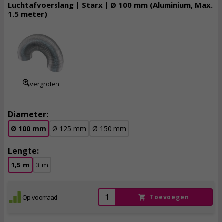
Luchtafvoerslang | Starx | Ø 100 mm (Aluminium, Max.
1.5 meter)
9,
95
incl. btw
vergroten
Diameter:
Ø 100 mm
Ø 125 mm
Ø 150 mm
Lengte:
1,5 m
3 m
Op voorraad
Toevoegen