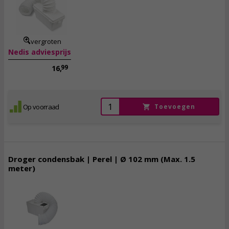
13,
50
incl. btw
vergroten
Nedis adviesprijs
99
16,
Op voorraad
Toevoegen
Droger condensbak | Perel | Ø 102 mm (Max. 1.5
meter)
14,
50
incl. btw