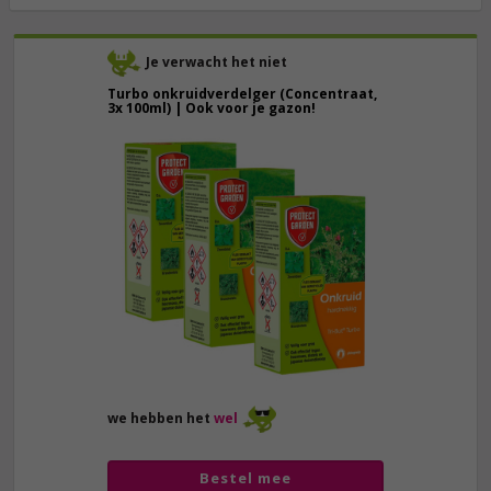
Je verwacht het niet
Turbo onkruidverdelger (Concentraat,
3x 100ml) | Ook voor je gazon!
43,
50
40,
89
we hebben het
wel
Bestel mee