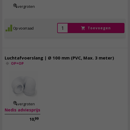
vergroten
Op voorraad
Toevoegen
Luchtafvoerslang | Ø 100 mm (PVC, Max. 3 meter)
OP=OP
8,
95
incl. btw
vergroten
Nedis adviesprijs
99
10,