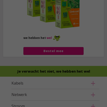
we hebben het
wel
Bestel mee
Je verwacht het niet, we hebben het wel
Kabels
Netwerk
Stroom