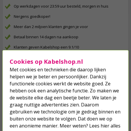
Op werkdagen voor 23:59 uur besteld, morgen in huis
Nergens goedkoper!
Meer dan 2 miljoen klanten gingen je voor
Betaal binnen 14 dagen na aankoop
Klanten geven Kabelshop een 9.1/10
Al 4 keer verkozen tot beste webwinkel
Cookies op Kabelshop.nl
Met cookies en technieken die daarop lijken
Anderen kochten ook...
helpen we je beter en persoonlijker. Dankzij
Kabeldoos | Goobay (IP66)
functionele cookies werkt de website goed. Ze
hebben ook een analytische functie. Zo maken we
de website elke dag een beetje beter. We laten je
6,95
graag nuttige advertenties zien. Daarom
gebruiken we technologie om je gedrag binnen en
buiten onze website te volgen. Dat doen we op
Stopcontact voor buiten | Q-link
(Randaarde, Zwart)
een anonieme manier. Meer weten? Lees hier alles