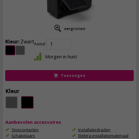
vergroten
Kleur:
Zwart
Aantal
7,
95
Morgen in huis!
incl. btw
Toevoegen
Kleur
Aanbevolen accessoires
Stopcontacten
Installatiedraden
Schakelaars
Elektra installatiemateriaal