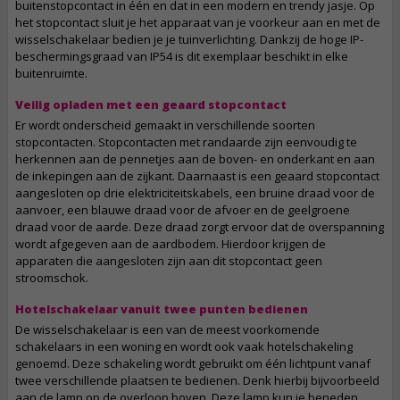
buitenstopcontact in één en dat in een modern en trendy jasje. Op
het stopcontact sluit je het apparaat van je voorkeur aan en met de
wisselschakelaar bedien je je tuinverlichting. Dankzij de hoge IP-
beschermingsgraad van IP54 is dit exemplaar beschikt in elke
buitenruimte.
Veilig opladen met een geaard stopcontact
Er wordt onderscheid gemaakt in verschillende soorten
stopcontacten. Stopcontacten met randaarde zijn eenvoudig te
herkennen aan de pennetjes aan de boven- en onderkant en aan
de inkepingen aan de zijkant. Daarnaast is een geaard stopcontact
aangesloten op drie elektriciteitskabels, een bruine draad voor de
aanvoer, een blauwe draad voor de afvoer en de geelgroene
draad voor de aarde. Deze draad zorgt ervoor dat de overspanning
wordt afgegeven aan de aardbodem. Hierdoor krijgen de
apparaten die aangesloten zijn aan dit stopcontact geen
stroomschok.
Hotelschakelaar vanuit twee punten bedienen
De wisselschakelaar is een van de meest voorkomende
schakelaars in een woning en wordt ook vaak hotelschakeling
genoemd. Deze schakeling wordt gebruikt om één lichtpunt vanaf
twee verschillende plaatsen te bedienen. Denk hierbij bijvoorbeeld
aan de lamp op de overloop boven. Deze lamp kun je beneden