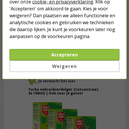
over onze
cookie- en privacyverklaring
. Klik op
'Accepteren' om akkoord te gaan. Kies je voor
4,50
weigeren? Dan plaatsen we alleen functionele en
analytische cookies en gebruiken we technieken
Stopcontact voor buiten | Q-link
die daarop lijken. Je kunt je voorkeuren later nog
(Randaarde, Zwart)
aanpassen op de voorkeuren pagina.
8,95
Accepteren
Weigeren
Je verwacht het niet
Turbo onkruidverdelger (Concentraat,
3x 100ml) | Ook voor je gazon!
43,
50
40,
89