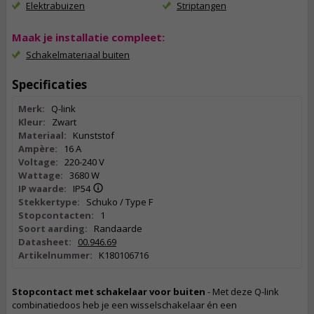
Elektrabuizen
Striptangen
Maak je installatie compleet:
Schakelmateriaal buiten
Specificaties
Merk:
Q-link
Kleur:
Zwart
Materiaal:
Kunststof
Ampère:
16 A
Voltage:
220-240 V
Wattage:
3680 W
IP waarde:
IP54
Stekkertype:
Schuko / Type F
Stopcontacten:
1
Soort aarding:
Randaarde
Datasheet:
00.946.69
Artikelnummer:
K180106716
Stopcontact met schakelaar voor buiten
- Met deze Q-link
combinatiedoos heb je een wisselschakelaar én een