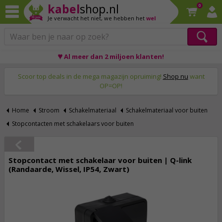
kabel
shop.nl
0
Je verwacht het niet,
we hebben het
wel
♥ Al meer dan 2 miljoen klanten!
Op werkdagen voor 23:59 uur besteld, morgen thuis!
Scoor top deals in de mega magazijn opruiming!
Shop nu
want
OP=OP!
Home
Stroom
Schakelmateriaal
Schakelmateriaal voor buiten
Stopcontacten met schakelaars voor buiten
Stopcontact met schakelaar voor buiten | Q-link
(Randaarde, Wissel, IP54, Zwart)