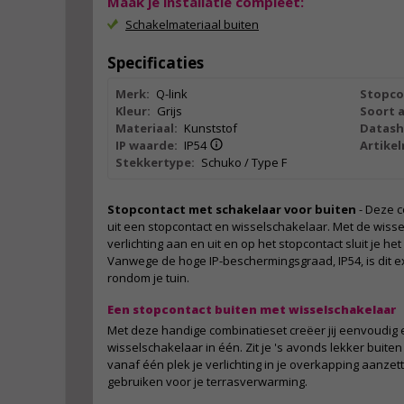
Maak je installatie compleet:
Schakelmateriaal buiten
Specificaties
Merk:
Q-link
Stopco
Kleur:
Grijs
Soort 
Materiaal:
Kunststof
Datash
IP waarde:
IP54
Artike
Stekkertype:
Schuko / Type F
Stopcontact met schakelaar voor buiten
- Deze c
uit een stopcontact en wisselschakelaar. Met de wisse
verlichting aan en uit en op het stopcontact sluit je h
Vanwege de hoge IP-beschermingsgraad, IP54, is dit ex
rondom je tuin.
Een stopcontact buiten met wisselschakelaar
Met deze handige combinatieset creëer jij eenvoudig 
wisselschakelaar in één. Zit je 's avonds lekker buite
vanaf één plek je verlichting in je overkapping aanzett
gebruiken voor je terrasverwarming.