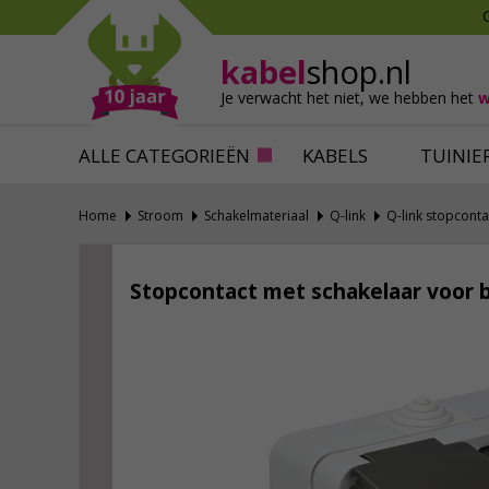
Mollen verjagen
Verfbenodigdhede
Slakken bestrijden
Behangbenodigdh
kabel
shop.nl
Katten verjagen
Ventilatie
Je verwacht het niet,
we hebben het
w
Alles tegen ongedierte
Alles voor je klus
ALLE CATEGORIEËN
KABELS
TUINIE
Home
Stroom
Schakelmateriaal
Q-link
Q-link stopconta
Stopcontact met schakelaar voor bu