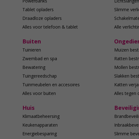
Powerbanks
Lichtslange
Tablet opladers
Slimme verli
Draadloze opladers
Schakelmate
Alles voor telefoon & tablet
Alle verlicht
Buiten
Ongedier
Tuinieren
Muizen best
Zwembad en spa
Ratten bestr
Bewatering
Mollen bestr
Tuingereedschap
Slakken best
Tuinmeubelen en accesoires
Katten verj
Alles voor buiten
Alles tegen 
Huis
Beveilig
Klimaatbeheersing
Brandbeveili
Keukenapparaten
Inbraakbevei
Energiebesparing
Slimme bevei