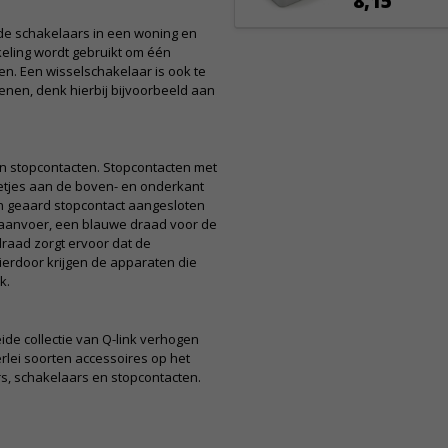
8,15
e schakelaars in een woning en
eling wordt gebruikt om één
en. Een wisselschakelaar is ook te
ienen, denk hierbij bijvoorbeeld aan
en stopcontacten. Stopcontacten met
etjes aan de boven- en onderkant
en geaard stopcontact aangesloten
e aanvoer, een blauwe draad voor de
raad zorgt ervoor dat de
rdoor krijgen de apparaten die
k.
ide collectie van Q-link verhogen
erlei soorten accessoires op het
s, schakelaars en stopcontacten.