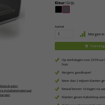
Kleur:
Grijs
Aantal
Morgen in 
Toevoeg
Op werkdagen voor 23:59 uur 
huis
Nergens goedkoper!
Meer dan 2 miljoen klanten gi
allatiedraden
Betaal binnen 14 dagen na a
tra installatiemateriaal
ptangen
Klanten geven Kabelshop een 