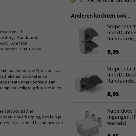
Al 4 keer verkozen tot beste 
Anderen kochten ook...
Stopcontact
ntacten:
1
link (Dubbel
aarding:
Randaarde
Randaarde, 
eet:
00.944.69
lnummer:
K180106709
9,95
Stopcontact
ombinatiedoos van Q-link bestaat
link (Dubbel
lschakelaar schakel je de
Randaarde, 
et apparaat van je voorkeur aan.
emplaar veilig te gebruiken in en
8,95
Kabeldoos |
een stopcontact en
ingangen, I
n onder je overkapping, dan kun je
wartels)
en en tegelijkertijd het stopcontact