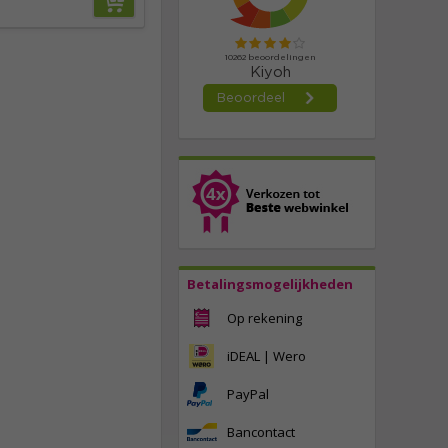
Betalingsmogelijkheden
Op rekening
iDEAL | Wero
PayPal
Bancontact