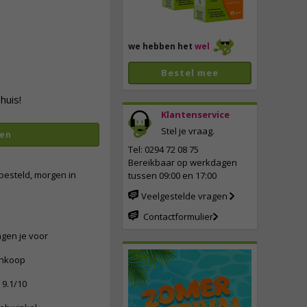
we hebben het
wel
Bestel mee
huis!
Klantenservice
Stel je vraag.
en
Tel: 0294 72 08 75
Bereikbaar op werkdagen
besteld, morgen in
tussen 09:00 en 17:00
Veelgestelde vragen
Contactformulier
ngen je voor
ankoop
9.1/10