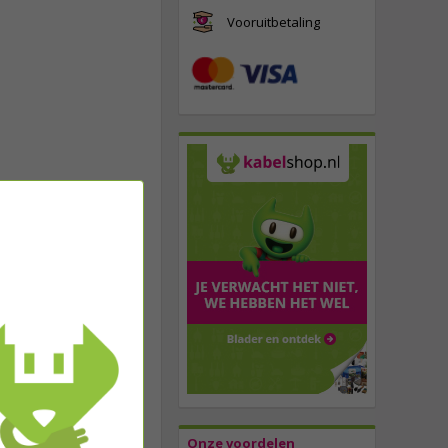
Vooruitbetaling
Onze voordelen