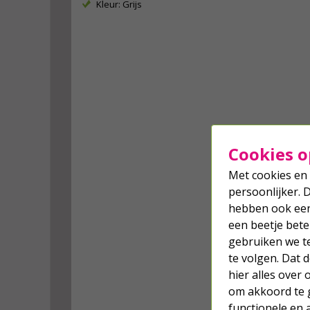
Kleur: Grijs
Cookies o
Met cookies en 
persoonlijker. 
hebben ook een 
een beetje bete
gebruiken we t
te volgen. Dat
hier alles over
om akkoord te g
functionele en 