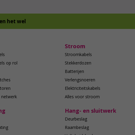
en het wel
Stroom
els
Stroomkabels
ls op rol
Stekkerdozen
Batterijen
tches
Verlengsnoeren
toren
Elektriciteitskabels
e netwerk
Alles voor stroom
ng
Hang- en sluitwerk
Deurbeslag
hting
Raambeslag