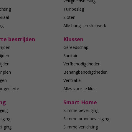
n
Veiligheidsbeslag
chting
Tuinbeslag
riaal
Sloten
ing
Alle hang- en sluitwerk
te bestrijden
Klussen
rijden
Gereedschap
ijden
Sanitair
ijden
Verfbenodigdheden
rijden
Behangbenodigdheden
agen
Ventilatie
ongedierte
Alles voor je klus
ing
Smart Home
ging
Slimme beveiliging
liging
Slimme brandbeveiliging
liging
Slimme verlichting