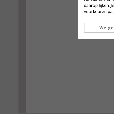
daarop lijken. 
voorkeuren pag
Weige