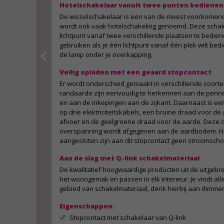
Hotelschakelaar vanuit twee punten bedienen
De wisselschakelaar is een van de meest voorkomend
wordt ook vaak hotelschakeling genoemd. Deze schak
lichtpunt vanaf twee verschillende plaatsen te bedien
gebruiken als je één lichtpunt vanaf één plek wilt bed
de lamp onder je overkapping.
Veilig opladen met een geaard stopcontact
Er wordt onderscheid gemaakt in verschillende soort
randaarde zijn eenvoudig te herkennen aan de penn
en aan de inkepingen aan de zijkant. Daarnaast is e
op drie elektriciteitskabels, een bruine draad voor d
afvoer en de geelgroene draad voor de aarde. Deze d
overspanning wordt afgegeven aan de aardbodem. Hie
aangesloten zijn aan dit stopcontact geen stroomscho
Aan de slag met Q-link schakelmateriaal
De kwalitatief hoogwaardige producten uit de uitgebre
het woongemak en passen in elk interieur. Je vindt all
gebied van schakelmateriaal, denk hierbij aan dimmer
Eigenschappen:
Stopcontact met schakelaar van Q-link