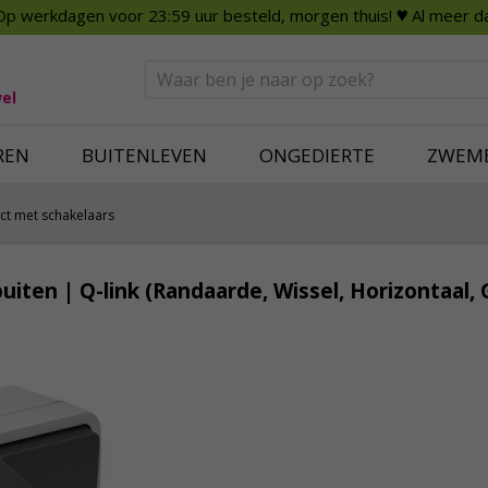
Op werkdagen voor 23:59 uur besteld, morgen thuis!
♥ Al meer da
n
Smart Home
Slimme beveili
eden
Huishouden
Beveiligingsca
Deurbellen
Dummy beveili
el
Alles voor in huis
Alle beveiliging
REN
BUITENLEVEN
ONGEDIERTE
ZWEM
ct met schakelaars
iten | Q-link (Randaarde, Wissel, Horizontaal, G