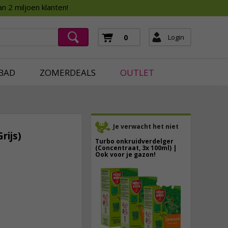
Assortimentsboek 2026
n 2 miljoen klanten!
ging
mera's
Login
0
ging
BAD
ZOMERDEALS
OUTLET
Je verwacht het niet
rijs)
Turbo onkruidverdelger
(Concentraat, 3x 100ml) |
Ook voor je gazon!
43,
50
9,
95
40,
89
incl. btw