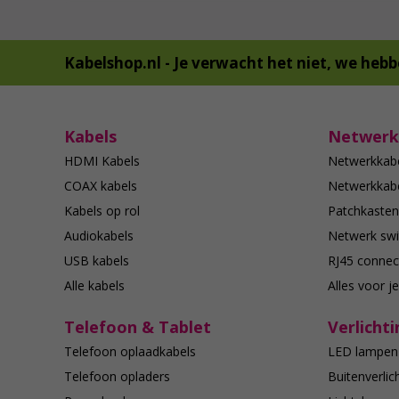
Kabelshop.nl -
Je verwacht het niet, we hebb
Kabels
Netwerk
HDMI Kabels
Netwerkkab
COAX kabels
Netwerkkabe
Kabels op rol
Patchkasten
Audiokabels
Netwerk swi
USB kabels
RJ45 connec
Alle kabels
Alles voor j
Telefoon & Tablet
Verlichti
Telefoon oplaadkabels
LED lampen
Telefoon opladers
Buitenverlic