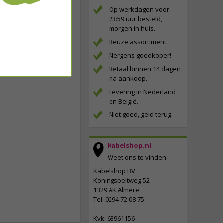
Op werkdagen voor
23:59 uur besteld,
morgen in huis.
Reuze assortiment.
Nergens goedkoper!
Betaal binnen 14 dagen
na aankoop.
Levering in Nederland
en België.
Niet goed, geld terug.
Kabelshop.nl
Weet ons te vinden:
Kabelshop BV
Koningsbeltweg 52
1329 AK Almere
Tel: 0294 72 08 75
Kvk: 63961156