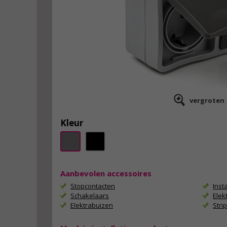
vergroten
Kleur
Aanbevolen accessoires
Stopcontacten
Inst
Schakelaars
Elek
Elektrabuizen
Stri