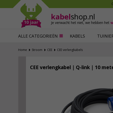
Mollen verjagen
Verfbenodigdhede
Slakken bestrijden
Behangbenodigdh
kabel
shop.nl
Katten verjagen
Ventilatie
Je verwacht het niet,
we hebben het
w
Alles tegen ongedierte
Alles voor je klus
ALLE CATEGORIEËN
KABELS
TUINIE
Home
Stroom
CEE
CEE verlengkabels
CEE verlengkabel | Q-link | 10 met