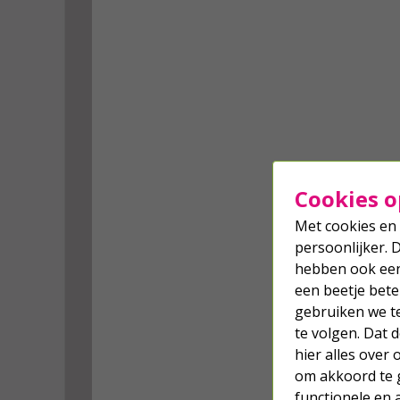
Cookies o
Met cookies en 
persoonlijker. 
hebben ook een 
een beetje bete
gebruiken we t
te volgen. Dat
hier alles over
om akkoord te g
functionele en 