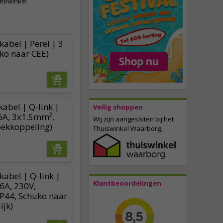
webwinkel
abel | Perel | 3
ko naar CEE)
abel | Q-link |
Veilig shoppen
6A, 3x1.5mm²,
Wij zijn aangesloten bij het
oekkoppeling)
Thuiswinkel Waarborg.
kabel | Q-link |
Klantbeoordelingen
16A, 230V,
P44, Schuko naar
ijk)