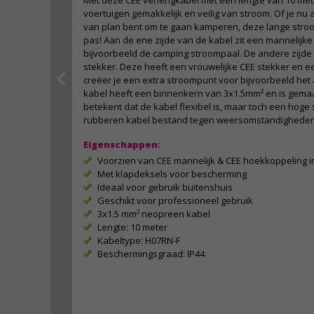
Met deze CEE verlengkabel met een lengte van 10 met
voertuigen gemakkelijk en veilig van stroom. Of je nu a
van plan bent om te gaan kamperen, deze lange stro
pas! Aan de ene zijde van de kabel zit een mannelijke 
bijvoorbeeld de camping stroompaal. De andere zijde
stekker. Deze heeft een vrouwelijke CEE stekker en 
creëer je een extra stroompunt voor bijvoorbeeld het 
kabel heeft een binnenkern van 3x1.5mm² en is gema
betekent dat de kabel flexibel is, maar toch een hoge s
rubberen kabel bestand tegen weersomstandigheden
Eigenschappen:
Voorzien van CEE mannelijk & CEE hoekkoppeling in
Met klapdeksels voor bescherming
Ideaal voor gebruik buitenshuis
Geschikt voor professioneel gebruik
3x1.5 mm² neopreen kabel
Lengte: 10 meter
Kabeltype: H07RN-F
Beschermingsgraad: IP44