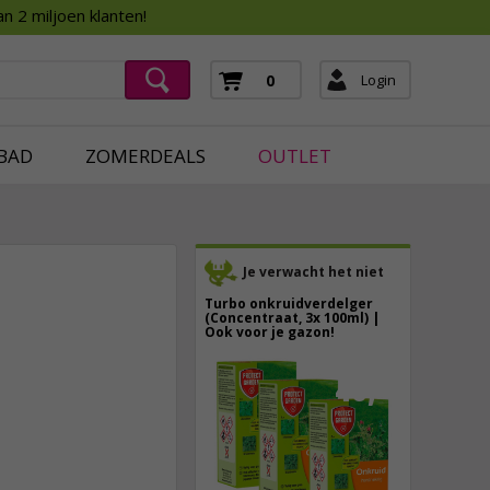
Assortimentsboek 2026
n 2 miljoen klanten!
ging
mera's
Login
0
ging
BAD
ZOMERDEALS
OUTLET
Je verwacht het niet
Turbo onkruidverdelger
(Concentraat, 3x 100ml) |
Ook voor je gazon!
43,
50
29,
95
40,
89
incl. btw