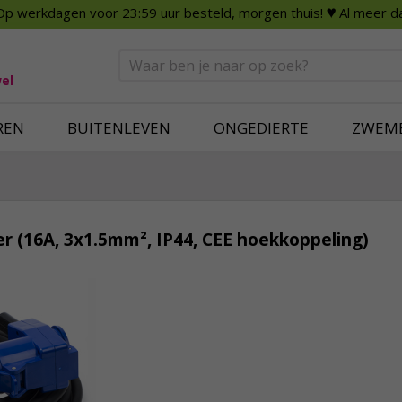
Op werkdagen voor 23:59 uur besteld, morgen thuis!
♥ Al meer da
n
Smart Home
Slimme beveili
eden
Huishouden
Beveiligingsca
Deurbellen
Dummy beveili
el
Alles voor in huis
Alle beveiliging
REN
BUITENLEVEN
ONGEDIERTE
ZWEM
er (16A, 3x1.5mm², IP44, CEE hoekkoppeling)