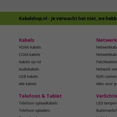
Kabelshop.nl -
Je verwacht het niet, we hebb
Kabels
Netwerk
HDMI Kabels
Netwerkkab
COAX kabels
Netwerkkabe
Kabels op rol
Patchkasten
Audiokabels
Netwerk swi
USB kabels
RJ45 connec
Alle kabels
Alles voor j
Telefoon & Tablet
Verlichti
Telefoon oplaadkabels
LED lampen
Telefoon opladers
Buitenverlic