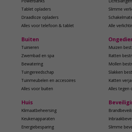
Powerbanks
Lichtslange
Tablet opladers
Slimme verli
Draadloze opladers
Schakelmate
Alles voor telefoon & tablet
Alle verlicht
Buiten
Ongedier
Tuinieren
Muizen best
Zwembad en spa
Ratten bestr
Bewatering
Mollen bestr
Tuingereedschap
Slakken best
Tuinmeubelen en accesoires
Katten verj
Alles voor buiten
Alles tegen 
Huis
Beveilig
Klimaatbeheersing
Brandbeveili
Keukenapparaten
Inbraakbevei
Energiebesparing
Slimme bevei