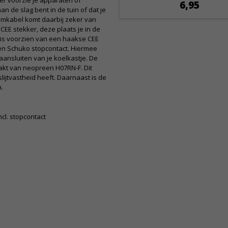
er voorzie je apparaten of
6,95
an de slag bent in de tuin of dat je
omkabel komt daarbij zeker van
CEE stekker, deze plaats je in de
 is voorzien van een haakse CEE
een Schuko stopcontact. Hiermee
aansluiten van je koelkastje. De
akt van neopreen H07RN-F. Dit
lijtvastheid heeft. Daarnaast is de
.
cl. stopcontact