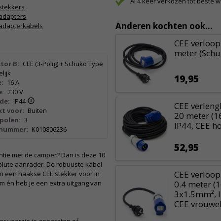
Al 4 keer verkozen tot beste 
stekkers
adapters
Anderen kochten ook...
adapterkabels
CEE verloopk
meter (Schu
tor B:
CEE (3-Polig) + Schuko Type
lijk
19,95
:
16 A
e:
230 V
de:
IP44
CEE verlengk
t voor:
Buiten
20 meter (1
polen:
3
IP44, CEE h
lnummer:
K010806236
52,95
ntie met de camper? Dan is deze 10
olute aanrader. De robuuste kabel
CEE verloop
n een haakse CEE stekker voor in
m én heb je een extra uitgang van
0.4 meter (
3x1.5mm², I
CEE vrouwel