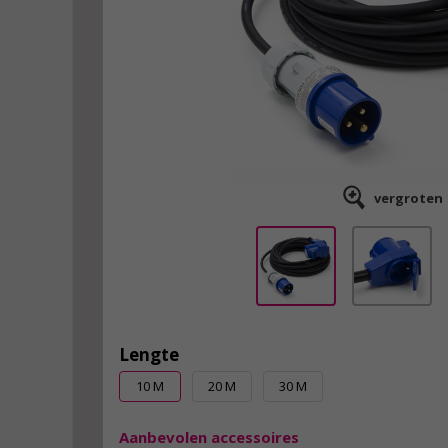
vergroten
Lengte
10 M
20 M
30 M
Aanbevolen accessoires