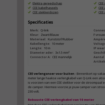
Elektra gereedschap
CEE 
CEE kabelhaspels
CEE 
CEE stekkerdozen
CEE 
Specificaties
Merk:
Q-link
Connec
Kleur:
Zwart/Blauw
F vrouwe
Materiaal:
Kunststof/Rubber
Ampère
Kabellengte:
10 meter
Voltag
Lengte:
10 m
IP waar
Diameter ader:
3x1.5 mm²
Geschik
Connector A:
CEE mannelijk
Aantal 
Artike
CEE verlengsnoer voor buiten
- Binnenkort op vaka
meter lange haakse verlengkabel van Q-Link een abs
is voorzien van een CEE stekker voor de stroompaal e
de camper. Hiermee voorzie je jouw camper van stroo
230 volt.
Robuuste CEE verlengkabel van 10 meter