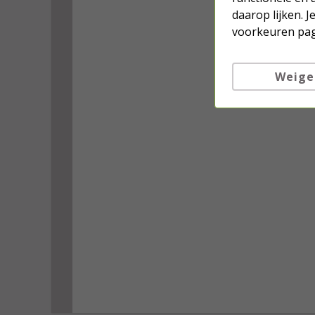
daarop lijken. 
voorkeuren pag
Weige