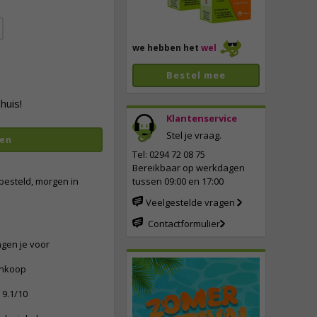
we hebben het
wel
Bestel mee
huis!
Klantenservice
Stel je vraag.
en
vergroten
Tel: 0294 72 08 75
Bereikbaar op werkdagen
besteld, morgen in
tussen 09:00 en 17:00
Veelgestelde vragen
Contactformulier
ngen je voor
ankoop
9.1/10