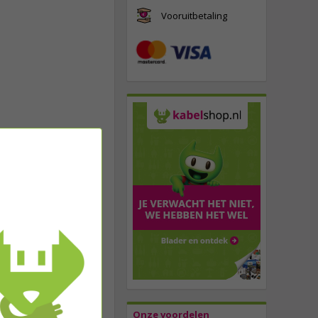
Vooruitbetaling
Onze voordelen