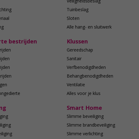
n
Veiligheidsbeslag
chting
Tuinbeslag
riaal
Sloten
ing
Alle hang- en sluitwerk
te bestrijden
Klussen
rijden
Gereedschap
ijden
Sanitair
ijden
Verfbenodigdheden
rijden
Behangbenodigdheden
agen
Ventilatie
ongedierte
Alles voor je klus
ing
Smart Home
ging
Slimme beveiliging
liging
Slimme brandbeveiliging
liging
Slimme verlichting