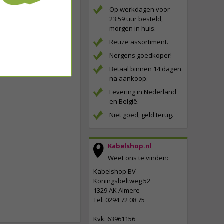
Op werkdagen voor
23:59 uur besteld,
morgen in huis.
Reuze assortiment.
Nergens goedkoper!
Betaal binnen 14 dagen
na aankoop.
Levering in Nederland
en België.
Niet goed, geld terug.
Kabelshop.nl
Weet ons te vinden:
Kabelshop BV
Koningsbeltweg 52
1329 AK Almere
Tel: 0294 72 08 75
Kvk: 63961156