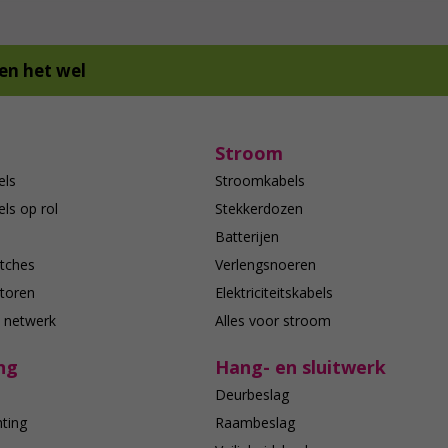
en het wel
Stroom
els
Stroomkabels
ls op rol
Stekkerdozen
Batterijen
tches
Verlengsnoeren
toren
Elektriciteitskabels
e netwerk
Alles voor stroom
ng
Hang- en sluitwerk
Deurbeslag
hting
Raambeslag