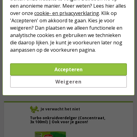
een anonieme manier. Meer weten? Lees hier alles
Stopcontact met schakelaar voor
over onze
cookie- en privacyverklaring
. Klik op
buiten | PEHA | M20 (Randaarde,
'Accepteren' om akkoord te gaan. Kies je voor
Wissel, Verticaal, IP44, Grijs)
weigeren? Dan plaatsen we alleen functionele en
16,95
analytische cookies en gebruiken we technieken
die daarop lijken. Je kunt je voorkeuren later nog
Kabeldoos | Q-link (IP54)
aanpassen op de voorkeuren pagina.
Accepteren
1,40
Weigeren
Je verwacht het niet
Turbo onkruidverdelger (Concentraat,
3x 100ml) | Ook voor je gazon!
43,
50