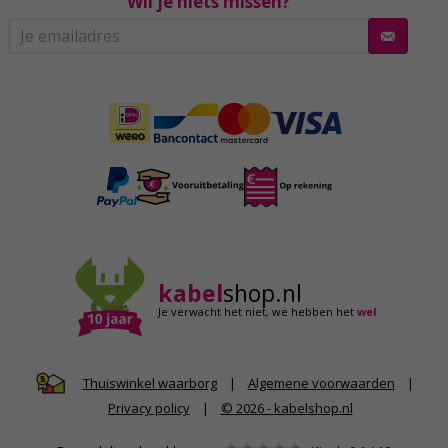
Wil je niets missen?
kabel
shop.nl
Je verwacht het niet,
we hebben het
wel
|
Algemene voorwaarden
|
Thuiswinkel waarborg
Privacy policy
|
© 2026 - kabelshop.nl