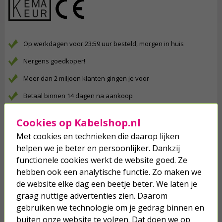
Op werkdagen voor 23:59 uur besteld, morgen in huis
Nergens goedkoper!
Meer dan 2 miljoen klanten gingen je voor
Betaal binnen 14 dagen na aankoop
Klanten geven Kabelshop een 9.1/10
Cookies op Kabelshop.nl
Al 4 keer verkozen tot beste webwinkel
Met cookies en technieken die daarop lijken
helpen we je beter en persoonlijker. Dankzij
Anderen kochten ook...
functionele cookies werkt de website goed. Ze
hebben ook een analytische functie. Zo maken we
Stopcontact voor buiten | PEHA |
M20 (Dubbel, Verticaal, Randaarde,
de website elke dag een beetje beter. We laten je
Grijs)
graag nuttige advertenties zien. Daarom
gebruiken we technologie om je gedrag binnen en
17,95
buiten onze website te volgen. Dat doen we op