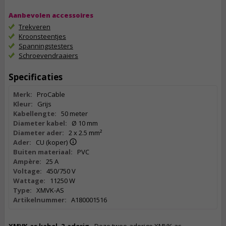
Aanbevolen accessoires
Trekveren
Kroonsteentjes
Spanningstesters
Schroevendraaiers
Specificaties
Merk:
ProCable
Kleur:
Grijs
Kabellengte:
50 meter
Diameter kabel:
Ø 10 mm
Diameter ader:
2 x 2.5 mm²
Ader:
CU (koper)
Buiten materiaal:
PVC
Ampère:
25 A
Voltage:
450/750 V
Wattage:
11250 W
Type:
XMVK-AS
Artikelnummer:
A180001516