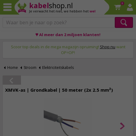
kabel
shop.nl
0
Je verwacht het niet,
we hebben het
wel
♥ Al meer dan 2 miljoen klanten!
Op werkdagen voor 23:59 uur besteld, morgen thuis!
Scoor top deals in de mega magazijn opruiming!
Shop nu
want
OP=OP!
Home
Stroom
Elektriciteitskabels
XMVK-as | Grondkabel | 50 meter (2x 2.5 mm²)