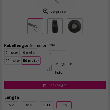
vergroten
Kabellengte:
50 meter
Aantal
5 meter
10 meter
25 meter
50 meter
164,
95
Morgen in
incl. btw
huis!
Toevoegen
Lengte
5 M
10 M
25 M
50 M