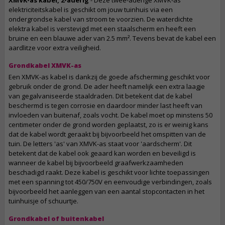
XMVK-as kabel, 2-aderig
- Deze twee-aderige XMVK-as
elektriciteitskabel is geschikt om jouw tuinhuis via een
ondergrondse kabel van stroom te voorzien. De waterdichte
elektra kabel is verstevigd met een staalscherm en heeft een
bruine en een blauwe ader van 2.5 mm². Tevens bevat de kabel een
aardlitze voor extra veiligheid.
Grondkabel XMVK-as
Een XMVK-as kabel is dankzij de goede afscherming geschikt voor
gebruik onder de grond. De ader heeft namelijk een extra laagje
van gegalvaniseerde staaldraden. Dit betekent dat de kabel
beschermd is tegen corrosie en daardoor minder last heeft van
invloeden van buitenaf, zoals vocht. De kabel moet op minstens 50
centimeter onder de grond worden geplaatst, zo is er weinig kans
dat de kabel wordt geraakt bij bijvoorbeeld het omspitten van de
tuin. De letters 'as' van XMVK-as staat voor 'aardscherm'. Dit
betekent dat de kabel ook geaard kan worden en beveiligd is
wanneer de kabel bij bijvoorbeeld graafwerkzaamheden
beschadigd raakt. Deze kabel is geschikt voor lichte toepassingen
met een spanning tot 450/750V en eenvoudige verbindingen, zoals
bijvoorbeeld het aanleggen van een aantal stopcontacten in het
tuinhuisje of schuurtje.
Grondkabel of buitenkabel